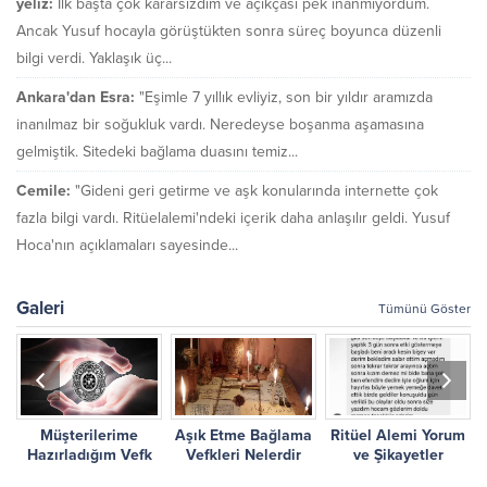
yeliz:
İlk başta çok kararsızdım ve açıkçası pek inanmıyordum.
Ancak Yusuf hocayla görüştükten sonra süreç boyunca düzenli
bilgi verdi. Yaklaşık üç...
Ankara'dan Esra:
"Eşimle 7 yıllık evliyiz, son bir yıldır aramızda
inanılmaz bir soğukluk vardı. Neredeyse boşanma aşamasına
gelmiştik. Sitedeki bağlama duasını temiz...
Cemile:
"Gideni geri getirme ve aşk konularında internette çok
fazla bilgi vardı. Ritüelalemi'ndeki içerik daha anlaşılır geldi. Yusuf
Hoca'nın açıklamaları sayesinde...
Galeri
Tümünü Göster
Müşterilerime
Aşık Etme Bağlama
Ritüel Alemi Yorum
r
Hazırladığım Vefk
Vefkleri Nelerdir
ve Şikayetler
Çalışmalarım