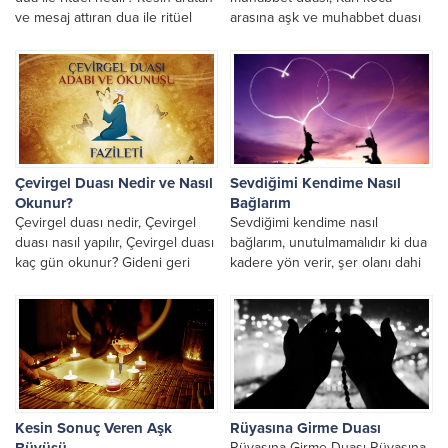
ve mesaj attıran dua ile ritüel
arasına aşk ve muhabbet duası
nasıl yapılır, Kesin...
nasıl yapılır, Karı koca arasına
aşk...
Çevirgel Duası Nedir ve Nasıl
Sevdiğimi Kendime Nasıl
Okunur?
Bağlarım
Çevirgel duası nedir, Çevirgel
Sevdiğimi kendime nasıl
duası nasıl yapılır, Çevirgel duası
bağlarım, unutulmamalıdır ki dua
kaç gün okunur? Gideni geri
kadere yön verir, şer olanı dahi
getirme duası, niyetleri ve
hayra çevirendir. Yeterki muad
okunma adabı...
eden bu duayı...
Kesin Sonuç Veren Aşk
Rüyasına Girme Duası
Büyüsü
Rüyasına Girme Duası Rüyasına