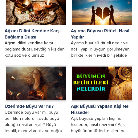
Ağzını Dilini Kendine Karşı
Ayırma Büyüsü Ritüeli Nasıl
Bağlama Duası
Yapılır
Ağzını dilini kendine karşı
Ayırma büyüsü ritüeli nedir ve
bağlama duası, sevdiğin kişiden
nasıl yapılır, uygun görülmeyen
kötü söz ve olumsuz
birlikteliklerin ivedi bir şekilde
davranışlarından kurtulmak için
bozulması ve ayrılmaları
yapılan etkili ağız dil bağı...
niyetinde yapılan gerçek
rahmani...
Üzerimde Büyü Var mı?
Aşk Büyüsü Yapılan Kişi Ne
Üzerimde büyü var mı, büyü
Hisseder
belirtileri nelerdir, evde büyü
Aşk büyüsü yapılan kişi ne
olduğu nasıl anlaşılır? Büyü
hisseder, nasıl davranır? Aşk
tespiti, manevi analiz ve doğru
büyüsünün türleri, etkileri ne
değerlendirme süreci...
zaman ortaya çıkar ve kimler