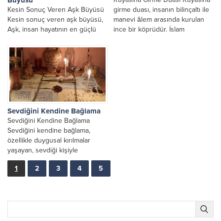
Kesin Sonuç Veren Aşk Büyüsü
girme duası, insanın bilinçaltı ile
Kesin sonuç veren aşk büyüsü,
manevi âlem arasında kurulan
Aşk, insan hayatının en güçlü
ince bir köprüdür. İslam
duygularından biridir. Sevdiğin
inancında rüyaların bir...
kişinin sana...
Sevdiğini Kendine Bağlama
Sevdiğini Kendine Bağlama
Sevdiğini kendine bağlama,
özellikle duygusal kırılmalar
yaşayan, sevdiği kişiyle
arasındaki bağı güçlendirmek
1
2
3
4
5
isteyen bireylerin sıklıkla
araştırdığı sevdiğini...