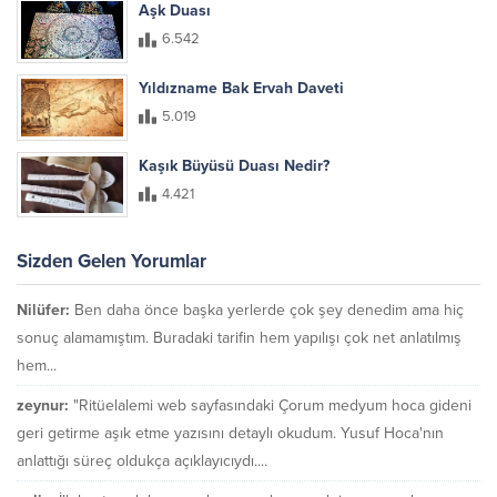
Aşk Duası
6.542
Yıldızname Bak Ervah Daveti
5.019
Kaşık Büyüsü Duası Nedir?
4.421
Sizden Gelen Yorumlar
Nilüfer:
Ben daha önce başka yerlerde çok şey denedim ama hiç
sonuç alamamıştım. Buradaki tarifin hem yapılışı çok net anlatılmış
hem...
zeynur:
"Ritüelalemi web sayfasındaki Çorum medyum hoca gideni
geri getirme aşık etme yazısını detaylı okudum. Yusuf Hoca'nın
anlattığı süreç oldukça açıklayıcıydı....