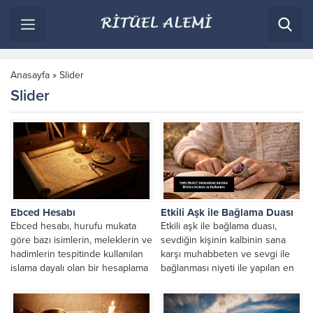
Anasayfa
»
Slider
Slider
Ebced Hesabı
Etkili Aşk ile Bağlama Duası
Ebced hesabı, hurufu mukata
Etkili aşk ile bağlama duası,
göre bazı isimlerin, meleklerin ve
sevdiğin kişinin kalbinin sana
hadimlerin tespitinde kullanılan
karşı muhabbeten ve sevgi ile
islama dayalı olan bir hesaplama
bağlanması niyeti ile yapılan en
biçimidir. Bu ilim...
güçlü...