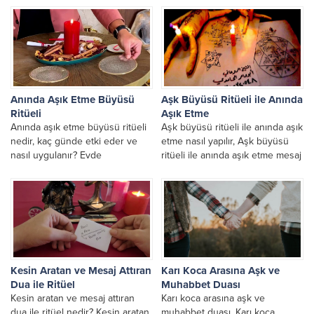
yapabilir? Aşk...
Anında Aşık Etme Büyüsü
Aşk Büyüsü Ritüeli ile Anında
Ritüeli
Aşık Etme
Anında aşık etme büyüsü ritüeli
Aşk büyüsü ritüeli ile anında aşık
nedir, kaç günde etki eder ve
etme nasıl yapılır, Aşk büyüsü
nasıl uygulanır? Evde
ritüeli ile anında aşık etme mesaj
yapılabilecek aşk ritüelleri,
attırma ve geri...
bağlama ve geri...
Kesin Aratan ve Mesaj Attıran
Karı Koca Arasına Aşk ve
Dua ile Ritüel
Muhabbet Duası
Kesin aratan ve mesaj attıran
Karı koca arasına aşk ve
dua ile ritüel nedir? Kesin aratan
muhabbet duası, Karı koca