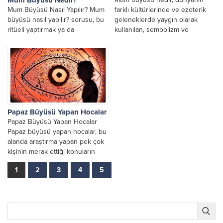
Mum Büyüsü Nasıl Yapılır? Mum
farklı kültürlerinde ve ezoterik
büyüsü nasıl yapılır? sorusu, bu
geleneklerde yaygın olarak
ritüeli yaptırmak ya da
kullanılan, sembolizm ve
uygulamak isteyenlerin en çok
niyetleme üzerine kurulu bir
merak ettiği...
pratik olarak...
Papaz Büyüsü Yapan Hocalar
Papaz Büyüsü Yapan Hocalar
Papaz büyüsü yapan hocalar, bu
alanda araştırma yapan pek çok
kişinin merak ettiği konuların
başında gelmektedir....
1
2
3
4
5