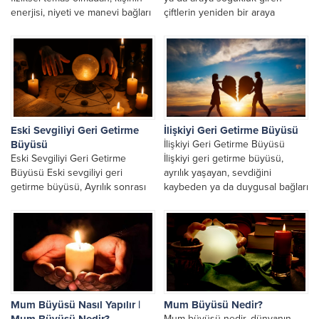
enerjisi, niyeti ve manevi bağları
çiftlerin yeniden bir araya
üzerinden yapılan aşk vefkleridir.
gelmesini sağlamak amacıyla...
Uzaktan...
Eski Sevgiliyi Geri Getirme
İlişkiyi Geri Getirme Büyüsü
Büyüsü
İlişkiyi Geri Getirme Büyüsü
Eski Sevgiliyi Geri Getirme
İlişkiyi geri getirme büyüsü,
Büyüsü Eski sevgiliyi geri
ayrılık yaşayan, sevdiğini
getirme büyüsü, Ayrılık sonrası
kaybeden ya da duygusal bağları
yaşanan özlem, pişmanlık ve
zayıflayan kişilerin en çok...
yarım kalmış duygular birçok...
Mum Büyüsü Nasıl Yapılır |
Mum Büyüsü Nedir?
Mum Büyüsü Nedir?
Mum büyüsü nedir, dünyanın