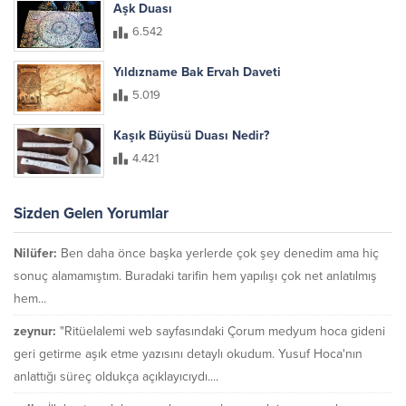
Aşk Duası
6.542
Yıldızname Bak Ervah Daveti
5.019
Kaşık Büyüsü Duası Nedir?
4.421
Sizden Gelen Yorumlar
Nilüfer:
Ben daha önce başka yerlerde çok şey denedim ama hiç
sonuç alamamıştım. Buradaki tarifin hem yapılışı çok net anlatılmış
hem...
zeynur:
"Ritüelalemi web sayfasındaki Çorum medyum hoca gideni
geri getirme aşık etme yazısını detaylı okudum. Yusuf Hoca'nın
anlattığı süreç oldukça açıklayıcıydı....