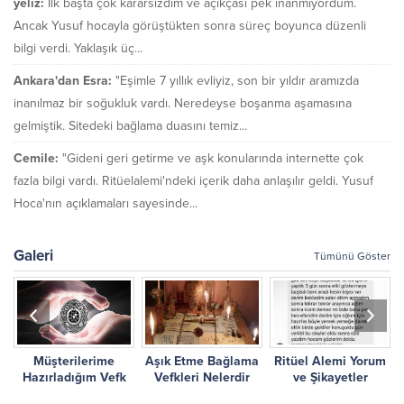
yeliz:
İlk başta çok kararsızdım ve açıkçası pek inanmıyordum.
Ancak Yusuf hocayla görüştükten sonra süreç boyunca düzenli
bilgi verdi. Yaklaşık üç...
Ankara'dan Esra:
"Eşimle 7 yıllık evliyiz, son bir yıldır aramızda
inanılmaz bir soğukluk vardı. Neredeyse boşanma aşamasına
gelmiştik. Sitedeki bağlama duasını temiz...
Cemile:
"Gideni geri getirme ve aşk konularında internette çok
fazla bilgi vardı. Ritüelalemi'ndeki içerik daha anlaşılır geldi. Yusuf
Hoca'nın açıklamaları sayesinde...
Galeri
Tümünü Göster
Müşterilerime
Aşık Etme Bağlama
Ritüel Alemi Yorum
r
Hazırladığım Vefk
Vefkleri Nelerdir
ve Şikayetler
Çalışmalarım