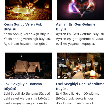
Kesin Sonuç Veren Aşk
Ayrılan Eşi Geri Getirme
Büyüsü
Büyüsü
Kesin Sonuç Veren Aşk Büyüsü
Ayrılan Eşi Geri Getirme Büyüsü
Kesin sonuç veren aşk büyüsü,
Ayrılan eşi geri getirme büyüsü,
Aşk, insan hayatının en güçlü
evlilikte yaşanan kopuşlar,
duygularından biridir. Sevdiğin
iletişim sorunları ve kalp
kişinin sana...
kırıklıkları sonrası en...
Eski Sevgiliyle Barışma
Eski Sevgiliyi Geri Döndürme
Büyüsü
Büyüsü
Eski Sevgiliyle Barışma Büyüsü
Eski Sevgiliyi Geri Döndürme
Eski sevgiliyle barışma büyüsü,
Büyüsü Eski sevgiliyi geri
ayrılık yaşayan ve yeniden bir
döndürme büyüsü, ayrılık
araya gelmek isteyen kişilerin en
yaşayan ve sevdiği kişiyle