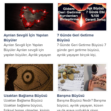
çok araştırdığı...
yeniden bir araya gelmek
isteyenlerin...
Ayrılan Sevgili İçin Yapılan
7 Günde Geri Getirme
Büyüler
Büyüsü
Ayrılan Sevgili İçin Yapılan
7 Günde Geri Getirme Büyüsü 7
Büyüler Ayrılan sevgili için
günde geri getirme büyüsü,
yapılan büyüler, Ayrılık yaşayan
ayrılık yaşayan birçok kişi,
kişiler için en zor süreç, sevilen
sevdiği insanı kısa sürede
insanın kalben...
yeniden kazanmanın...
Uzaktan Bağlama Büyüsü
Barışma Büyüsü
Uzaktan Bağlama Büyüsü
Barışma Büyüsü Nedir? Barışma
Uzaktan bağlama büyüsü,
büyüsü, ayrılık yaşayan, küsen
fiziksel temas olmadan, kişinin
ya da araya soğukluk giren