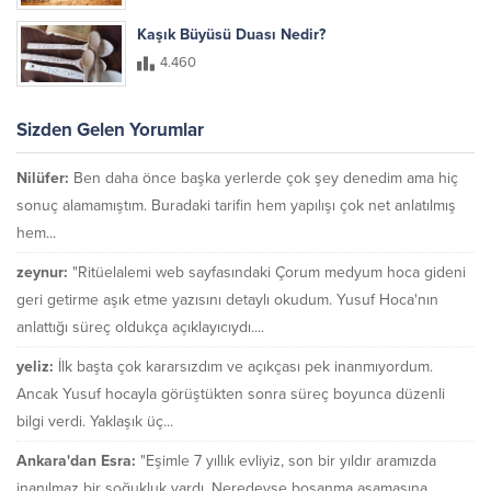
Kaşık Büyüsü Duası Nedir?
4.460
Sizden Gelen Yorumlar
Nilüfer:
Ben daha önce başka yerlerde çok şey denedim ama hiç
sonuç alamamıştım. Buradaki tarifin hem yapılışı çok net anlatılmış
hem...
zeynur:
"Ritüelalemi web sayfasındaki Çorum medyum hoca gideni
geri getirme aşık etme yazısını detaylı okudum. Yusuf Hoca'nın
anlattığı süreç oldukça açıklayıcıydı....
yeliz:
İlk başta çok kararsızdım ve açıkçası pek inanmıyordum.
Ancak Yusuf hocayla görüştükten sonra süreç boyunca düzenli
bilgi verdi. Yaklaşık üç...
Ankara'dan Esra:
"Eşimle 7 yıllık evliyiz, son bir yıldır aramızda
inanılmaz bir soğukluk vardı. Neredeyse boşanma aşamasına