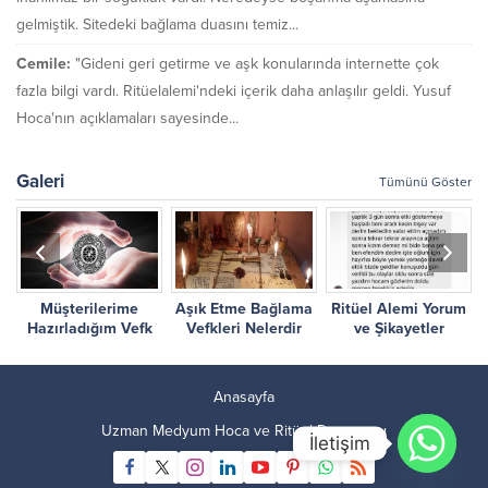
gelmiştik. Sitedeki bağlama duasını temiz...
Cemile:
"Gideni geri getirme ve aşk konularında internette çok
fazla bilgi vardı. Ritüelalemi'ndeki içerik daha anlaşılır geldi. Yusuf
Hoca'nın açıklamaları sayesinde...
Galeri
Tümünü Göster
Müşterilerime
Aşık Etme Bağlama
Ritüel Alemi Yorum
r
Hazırladığım Vefk
Vefkleri Nelerdir
ve Şikayetler
Çalışmalarım
Anasayfa
Uzman Medyum Hoca ve Ritüel Danışmanı
İletişim