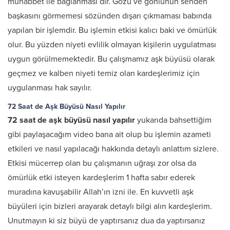
muhabbet ile bağlanması dır. Gözü ve gönlünün senden
başkasını görmemesi sözünden dışarı çıkmaması babında
yapılan bir işlemdir. Bu işlemin etkisi kalıcı baki ve ömürlük
olur. Bu yüzden niyeti evlilik olmayan kişilerin uygulatması
uygun görülmemektedir. Bu çalışmamız aşk büyüsü olarak
geçmez ve kalben niyeti temiz olan kardeşlerimiz için
uygulanması hak sayılır.
72 Saat de Aşk Büyüsü Nasıl Yapılır
72 saat de aşk büyüsü nasıl yapılır
yukarıda bahsettiğim
gibi paylaşacağım video bana ait olup bu işlemin azameti
etkileri ve nasıl yapılacağı hakkında detaylı anlattım sizlere.
Etkisi mücerrep olan bu çalışmanın uğraşı zor olsa da
ömürlük etki isteyen kardeşlerim 1 hafta sabır ederek
muradına kavuşabilir Allah’ın izni ile. En kuvvetli aşk
büyüleri için bizleri arayarak detaylı bilgi alın kardeşlerim.
Unutmayın ki siz büyü de yaptırsanız dua da yaptırsanız