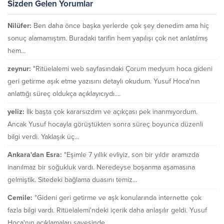
Sizden Gelen Yorumlar
Nilüfer:
Ben daha önce başka yerlerde çok şey denedim ama hiç
sonuç alamamıştım. Buradaki tarifin hem yapılışı çok net anlatılmış
hem...
zeynur:
"Ritüelalemi web sayfasındaki Çorum medyum hoca gideni
geri getirme aşık etme yazısını detaylı okudum. Yusuf Hoca'nın
anlattığı süreç oldukça açıklayıcıydı....
yeliz:
İlk başta çok kararsızdım ve açıkçası pek inanmıyordum.
Ancak Yusuf hocayla görüştükten sonra süreç boyunca düzenli
bilgi verdi. Yaklaşık üç...
Ankara'dan Esra:
"Eşimle 7 yıllık evliyiz, son bir yıldır aramızda
inanılmaz bir soğukluk vardı. Neredeyse boşanma aşamasına
gelmiştik. Sitedeki bağlama duasını temiz...
Cemile:
"Gideni geri getirme ve aşk konularında internette çok
fazla bilgi vardı. Ritüelalemi'ndeki içerik daha anlaşılır geldi. Yusuf
Hoca'nın açıklamaları sayesinde...