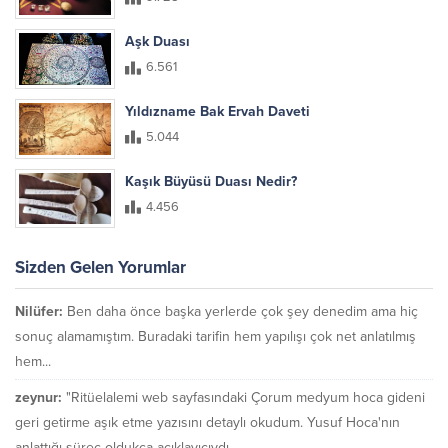
Aşk Duası
6.561
Yıldızname Bak Ervah Daveti
5.044
Kaşık Büyüsü Duası Nedir?
4.456
Sizden Gelen Yorumlar
Nilüfer:
Ben daha önce başka yerlerde çok şey denedim ama hiç
sonuç alamamıştım. Buradaki tarifin hem yapılışı çok net anlatılmış
hem...
zeynur:
"Ritüelalemi web sayfasındaki Çorum medyum hoca gideni
geri getirme aşık etme yazısını detaylı okudum. Yusuf Hoca'nın
anlattığı süreç oldukça açıklayıcıydı....