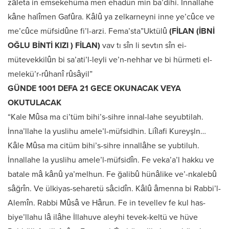
zâleta in emsekehüma men ehadün min ba’dihi. İnnallahe
kâne halîmen Gafûra. Kâlû ya zelkarneyni inne ye’cûce ve
me’cûce müfsidûne fi’l-arzi. Fema’sta”Uktülû
(FİLAN (İBNİ
OĞLU BİNTİ KIZI ) FİLAN)
vav tı sîn li sevtın sîn ei-
mütevekkilûn bi sa’ati’l-leyli ve’n-nehhar ve bi hürmeti el-
melekü’r-rûhanî rûsâyil”
GÜNDE 1001 DEFA 21 GECE OKUNACAK VEYA
OKUTULACAK
“Kale Mûsa ma ci’tüm bihi’s-sihre innal-lahe seyubtilah.
İnna’llahe la yuslihu amele’l-müfsidhin. Liîlafi Kureyşln…
Kâle Mûsa ma citüm bihi’s-sihre innallâhe se yubtiluh.
İnnallahe la yuslihu amele’l-müfsidîn. Fe veka’a’l hakku ve
batale mâ kânû ya’melhun. Fe ğalibû hünâlike ve’-nkalebû
sâğrîn. Ve ülkiyas-seharetü sâcidîn. Kâlû âmenna bi Rabbi’l-
Alemîn. Rabbi Mûsâ ve Hârun. Fe in tevellev fe kul has-
biye’llahu lâ ilâhe İllahuve aleyhi tevek-keltü ve hüve