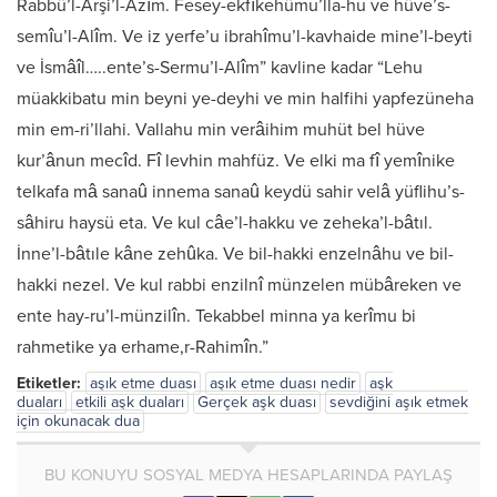
Rabbü’l-Arşi’l-Azîm. Fesey-ekfîkehümu’lla-hu ve hüve’s-
semîu’l-Alîm. Ve iz yerfe’u ibrahîmu’l-kavhaide mine’l-beyti
ve İsmâîl…..ente’s-Sermu’l-Alîm” kavline kadar “Lehu
müakkibatu min beyni ye-deyhi ve min halfihi yapfezüneha
min em-ri’llahi. Vallahu min verâihim muhüt bel hüve
kur’ânun mecîd. Fî levhin mahfüz. Ve elki ma fî yemînike
telkafa mâ sanaû innema sanaû keydü sahir velâ yüflihu’s-
sâhiru haysü eta. Ve kul câe’l-hakku ve zeheka’l-bâtıl.
İnne’l-bâtıle kâne zehûka. Ve bil-hakki enzelnâhu ve bil-
hakki nezel. Ve kul rabbi enzilnî münzelen mübâreken ve
ente hay-ru’l-münzilîn. Tekabbel minna ya kerîmu bi
rahmetike ya erhame,r-Rahimîn.”
Etiketler:
aşık etme duası
aşık etme duası nedir
aşk
duaları
etkili aşk duaları
Gerçek aşk duası
sevdiğini aşık etmek
için okunacak dua
BU KONUYU SOSYAL MEDYA HESAPLARINDA PAYLAŞ