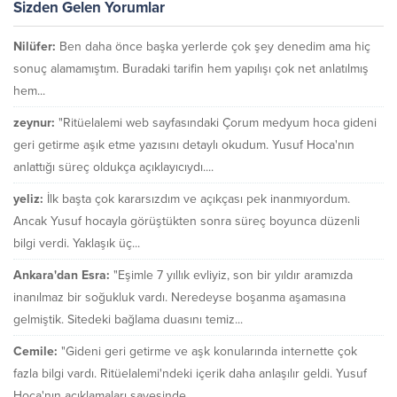
Sizden Gelen Yorumlar
Nilüfer:
Ben daha önce başka yerlerde çok şey denedim ama hiç
sonuç alamamıştım. Buradaki tarifin hem yapılışı çok net anlatılmış
hem...
zeynur:
"Ritüelalemi web sayfasındaki Çorum medyum hoca gideni
geri getirme aşık etme yazısını detaylı okudum. Yusuf Hoca'nın
anlattığı süreç oldukça açıklayıcıydı....
yeliz:
İlk başta çok kararsızdım ve açıkçası pek inanmıyordum.
Ancak Yusuf hocayla görüştükten sonra süreç boyunca düzenli
bilgi verdi. Yaklaşık üç...
Ankara'dan Esra:
"Eşimle 7 yıllık evliyiz, son bir yıldır aramızda
inanılmaz bir soğukluk vardı. Neredeyse boşanma aşamasına
gelmiştik. Sitedeki bağlama duasını temiz...
Cemile:
"Gideni geri getirme ve aşk konularında internette çok
fazla bilgi vardı. Ritüelalemi'ndeki içerik daha anlaşılır geldi. Yusuf
Hoca'nın açıklamaları sayesinde...