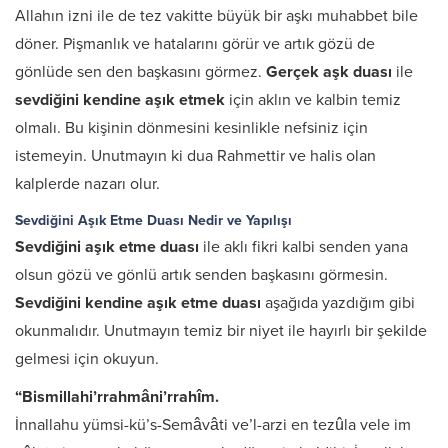
Allahın izni ile de tez vakitte büyük bir aşkı muhabbet bile
döner. Pişmanlık ve hatalarını görür ve artık gözü de
gönlüde sen den başkasını görmez.
Gerçek aşk duası
ile
sevdiğini kendine aşık etmek
için aklın ve kalbin temiz
olmalı. Bu kişinin dönmesini kesinlikle nefsiniz için
istemeyin. Unutmayın ki dua Rahmettir ve halis olan
kalplerde nazarı olur.
Sevdiğini Aşık Etme Duası Nedir ve Yapılışı
Sevdiğini aşık etme duası
ile aklı fikri kalbi senden yana
olsun gözü ve gönlü artık senden başkasını görmesin.
Sevdiğini kendine aşık etme duası
aşağıda yazdığım gibi
okunmalıdır. Unutmayın temiz bir niyet ile hayırlı bir şekilde
gelmesi için okuyun.
“Bismillahi’rrahmâni’rrahîm.
İnnallahu yümsi-kü’s-Semâvâti ve’l-arzi en tezûla vele im