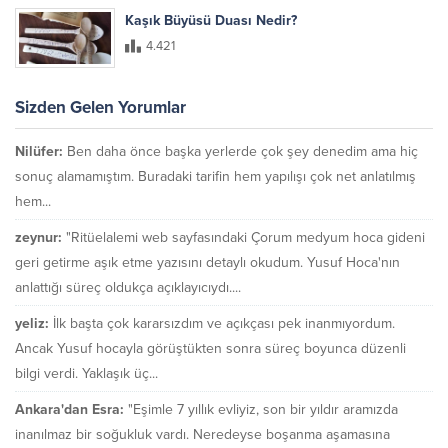
Kaşık Büyüsü Duası Nedir?
4.421
Sizden Gelen Yorumlar
Nilüfer:
Ben daha önce başka yerlerde çok şey denedim ama hiç
sonuç alamamıştım. Buradaki tarifin hem yapılışı çok net anlatılmış
hem...
zeynur:
"Ritüelalemi web sayfasındaki Çorum medyum hoca gideni
geri getirme aşık etme yazısını detaylı okudum. Yusuf Hoca'nın
anlattığı süreç oldukça açıklayıcıydı....
yeliz:
İlk başta çok kararsızdım ve açıkçası pek inanmıyordum.
Ancak Yusuf hocayla görüştükten sonra süreç boyunca düzenli
bilgi verdi. Yaklaşık üç...
Ankara'dan Esra:
"Eşimle 7 yıllık evliyiz, son bir yıldır aramızda
inanılmaz bir soğukluk vardı. Neredeyse boşanma aşamasına