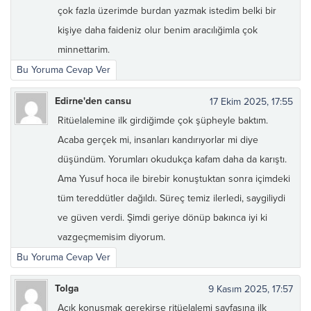
çok fazla üzerimde burdan yazmak istedim belki bir
kişiye daha faideniz olur benim aracılığimla çok
minnettarim.
Bu Yoruma Cevap Ver
Edirne'den cansu
17 Ekim 2025, 17:55
Ritüelalemine ilk girdiğimde çok şüpheyle baktım.
Acaba gerçek mi, insanları kandırıyorlar mi diye
düşündüm. Yorumları okudukça kafam daha da karıştı.
Ama Yusuf hoca ile birebir konuştuktan sonra içimdeki
tüm tereddütler dağıldı. Süreç temiz ilerledi, saygiliydi
ve güven verdi. Şimdi geriye dönüp bakınca iyi ki
vazgeçmemisim diyorum.
Bu Yoruma Cevap Ver
Tolga
9 Kasım 2025, 17:57
Açık konuşmak gerekirse ritüelalemi sayfasına ilk