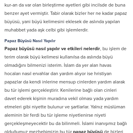
kur-an da var olan birleştirme ayetleri gibi incilsde de buna
benzer ayet vermiştir. Tabir olarak bizler her ne kadar papaz
büyüsü, yani büyü kelimesini eklesek de aslında yapılan
muhabbet yada aşk celbi gibi işlemlerdir.
Papaz Büyüsü Nasıl Yapılır
Papaz büyüsü nasıl yapılır ve etkileri nelerdir
, bu işlem de
terim olarak büyü kelimesi kullanılsa da aslında büyü
olmadığını bilmenizi isterim. İslam da yer alan havas
hocaları nasıl ervahlar dan yardım alıyor ise hristiyan
papazlar da kendi inlerine mensup cinlerden yardım alarak
bu tür işlemi gerçekleştirir. Kenilerine bağlı olan cinleri
davet ederek kişinin muradına vekil olması yada yardım
etmeleri gibi niyette bulunur ve şartlarlar. Yalnız müslüman
aleminin bir ferdi bu tür işleme niyetlenirse niyeti
gerçekleşmeyecektir bu da bilinmeli. İslami inanışımız bağlı
olduğumuz mezhebimizin bu tür
papaz büyüsü
de bizleri