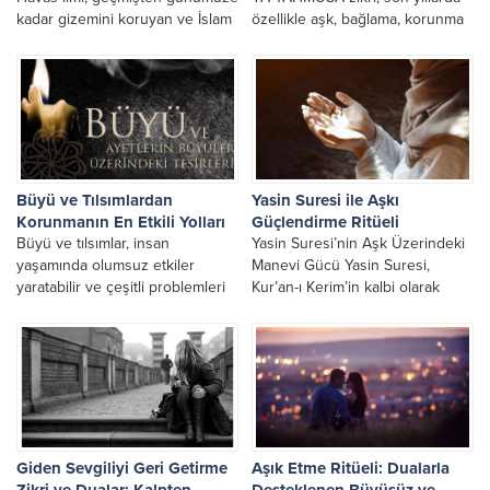
kadar gizemini koruyan ve İslam
özellikle aşk, bağlama, korunma
ilim geleneğinde özel bir yeri
ve manevi güçlenme alanlarında
olan ruhani bir ilimdir. Arapça
sıkça kullanılan güçlü esmalar
kökenli...
arasında yer almaktadır....
Büyü ve Tılsımlardan
Yasin Suresi ile Aşkı
Korunmanın En Etkili Yolları
Güçlendirme Ritüeli
Büyü ve tılsımlar, insan
Yasin Suresi’nin Aşk Üzerindeki
yaşamında olumsuz etkiler
Manevi Gücü Yasin Suresi,
yaratabilir ve çeşitli problemleri
Kur’an-ı Kerim’in kalbi olarak
beraberinde getirebilir. Ruhsal
kabul edilir ve manevi anlamda
denge kaybı, özel ilişkilerde
birçok kapının açılmasına...
aksaklıklar ve...
Giden Sevgiliyi Geri Getirme
Aşık Etme Ritüeli: Dualarla
Zikri ve Dualar: Kalpten
Desteklenen Büyüsüz ve