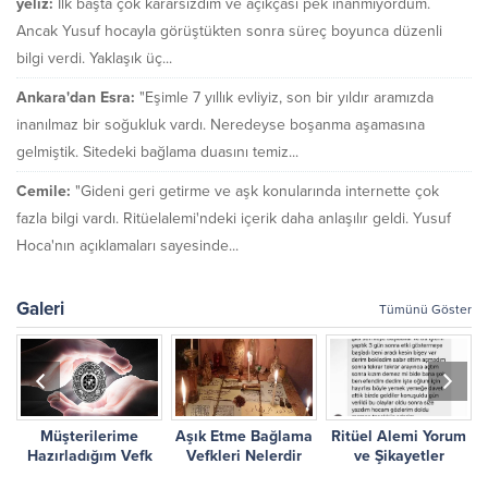
yeliz:
İlk başta çok kararsızdım ve açıkçası pek inanmıyordum.
Ancak Yusuf hocayla görüştükten sonra süreç boyunca düzenli
bilgi verdi. Yaklaşık üç...
Ankara'dan Esra:
"Eşimle 7 yıllık evliyiz, son bir yıldır aramızda
inanılmaz bir soğukluk vardı. Neredeyse boşanma aşamasına
gelmiştik. Sitedeki bağlama duasını temiz...
Cemile:
"Gideni geri getirme ve aşk konularında internette çok
fazla bilgi vardı. Ritüelalemi'ndeki içerik daha anlaşılır geldi. Yusuf
Hoca'nın açıklamaları sayesinde...
Galeri
Tümünü Göster
Müşterilerime
Aşık Etme Bağlama
Ritüel Alemi Yorum
r
Hazırladığım Vefk
Vefkleri Nelerdir
ve Şikayetler
Çalışmalarım