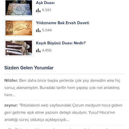
Aşk Duası
6.561
Yıldızname Bak Ervah Daveti
5.044
Kaşık Büyüsü Duası Nedir?
4.456
Sizden Gelen Yorumlar
Nilüfer:
Ben daha önce başka yerlerde çok şey denedim ama hiç
sonuç alamamıştım. Buradaki tarifin hem yapılışı çok net anlatılmış
hem...
zeynur:
"Ritüelalemi web sayfasındaki Çorum medyum hoca gideni
geri getirme aşık etme yazısını detaylı okudum. Yusuf Hoca'nın
anlattığı süreç oldukça açıklayıcıydı....