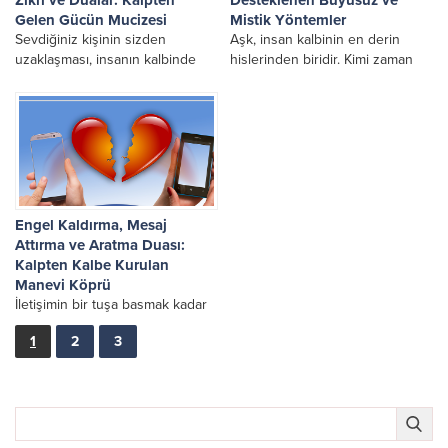
Gelen Gücün Mucizesi
Mistik Yöntemler
Sevdiğiniz kişinin sizden
Aşk, insan kalbinin en derin
uzaklaşması, insanın kalbinde
hislerinden biridir. Kimi zaman
derin yaralar açabilir. Aşk,
sevdiğiniz kişiye ulaşmak ya da
yalnızca fiziksel bir bağ değil;
mevcut ilişkinizi daha derin ve
aynı zamanda ruhsal bir
sağlam...
frekanstır....
Engel Kaldırma, Mesaj
Attırma ve Aratma Duası:
Kalpten Kalbe Kurulan
Manevi Köprü
İletişimin bir tuşa basmak kadar
kolay olduğu bu çağda, aynı
1
2
3
hızla engellenmek, sevdiğiniz
insanla tüm bağların kopması
anlamına gelebiliyor. Özellikle...