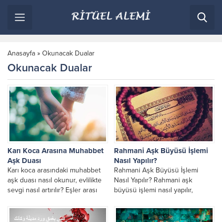
Anasayfa
»
Okunacak Dualar
Okunacak Dualar
Karı Koca Arasına Muhabbet
Rahmani Aşk Büyüsü İşlemi
Aşk Duası
Nasıl Yapılır?
Karı koca arasındaki muhabbet
Rahmani Aşk Büyüsü İşlemi
aşk duası nasıl okunur, evlilikte
Nasıl Yapılır? Rahmani aşk
sevgi nasıl artırılır? Eşler arası
büyüsü işlemi nasıl yapılır,
iletişimi güçlendiren dualar,
adından da anlaşılacağı üzere
manevi öneriler ve...
şeytani ya da karanlık...