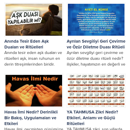
etkileri. Aşk ve...
Anında Tesir Eden Aşk
Ayrılan Sevgiliyi Geri Çevirme
Duaları ve Ritüelleri
ve Özür Diletme Duası Ritüeli
Anında tesir eden aşk duaları ve
Ayrılan sevgiliyi geri çevirme ve
ritüelleri aşk, insan ruhunun en
özür diletme duası ritüeli nedir?
derin titreşimlerinden biridir.
ilişkiler, hayatımızın en değerli ve
İster yeni filizlenmiş bir ilgi
kırılgan parçalarından biridir.
olsun,...
Sevdiğimiz kişiyle...
Havas İlmi Nedir? Derinlikli
YA TAHMUSA Zikri Nedir?
Bir Bakış, Uygulamaları ve
Etkileri, Anlamı ve Güçlü
Etkileri
Ritüelleri
Havas ilmi, geçmişten günümüze
YA TAHMUSA zikri, son yıllarda