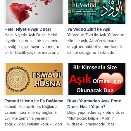
Helal Niyetle Aşk Duası
Ya Vedud Zikri İle Aşk
Helal Niyetle Aşk Duası Helal
Ya Vedud Zikri ile Aşk Ya Vedud
niyetle aşk duası, bir kimsenin
zikri ile aşk, Allah’ın sonsuz
sevdiği kişiyle hayırlı ve meşru
sevgi, muhabbet ve merhamet
bir birliktelik yaşama arzusunu
sahibi olduğunu ifade eden...
Allah’a...
Esmaül Hüsna İle Eş Bağlama
Büyü Yapmadan Aşık Etme
Esmaül Hüsna ile Eş Bağlama
Duası Nasıl Yapılır?
Esmaül hüsna ile eş bağlama,
Büyü yapmadan aşık etme duası,
Evlilikte zamanla yaşanan
“Muhakkak kalpler, Allah’ın
soğukluklar, iletişim kopuklukları
kudret eli arasındadır.” nasıl
ve duygusal mesafeler birçok...
yapılı, Gerçek aşk duası ve