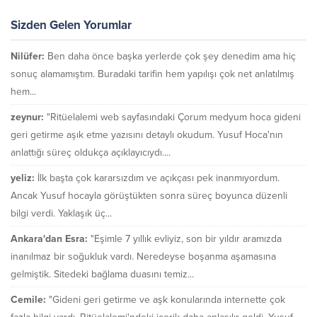
Sizden Gelen Yorumlar
Nilüfer:
Ben daha önce başka yerlerde çok şey denedim ama hiç
sonuç alamamıştım. Buradaki tarifin hem yapılışı çok net anlatılmış
hem...
zeynur:
"Ritüelalemi web sayfasındaki Çorum medyum hoca gideni
geri getirme aşık etme yazısını detaylı okudum. Yusuf Hoca'nın
anlattığı süreç oldukça açıklayıcıydı....
yeliz:
İlk başta çok kararsızdım ve açıkçası pek inanmıyordum.
Ancak Yusuf hocayla görüştükten sonra süreç boyunca düzenli
bilgi verdi. Yaklaşık üç...
Ankara'dan Esra:
"Eşimle 7 yıllık evliyiz, son bir yıldır aramızda
inanılmaz bir soğukluk vardı. Neredeyse boşanma aşamasına
gelmiştik. Sitedeki bağlama duasını temiz...
Cemile:
"Gideni geri getirme ve aşk konularında internette çok