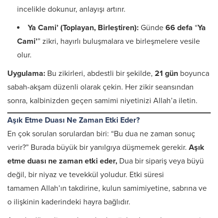
incelikle dokunur, anlayışı artırır.
Ya Cami’ (Toplayan, Birleştiren):
Günde
66 defa
“
Ya
Cami’
” zikri, hayırlı buluşmalara ve birleşmelere vesile
olur.
Uygulama:
Bu zikirleri, abdestli bir şekilde,
21 gün
boyunca
sabah-akşam düzenli olarak çekin. Her zikir seansından
sonra, kalbinizden geçen samimi niyetinizi Allah’a iletin.
Aşık Etme Duası Ne Zaman Etki Eder?
En çok sorulan sorulardan biri: “Bu dua ne zaman sonuç
verir?” Burada büyük bir yanılgıya düşmemek gerekir.
Aşık
etme duası ne zaman etki eder,
Dua bir sipariş veya büyü
değil, bir niyaz ve tevekkül yoludur. Etki süresi
tamamen Allah’ın takdirine, kulun samimiyetine, sabrına ve
o ilişkinin kaderindeki hayra bağlıdır.