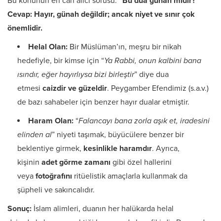
Bu konunun en can alıcı sorusu:
“Bu dua günah mıdır?”
Cevap: Hayır, günah değildir; ancak niyet ve sınır çok
önemlidir.
Helal Olan:
Bir Müslüman’ın, meşru bir nikah
hedefiyle, bir kimse için “
Ya Rabbi, onun kalbini bana
ısındır, eğer hayırlıysa bizi birleştir
” diye dua
etmesi
caizdir ve güzeldir
. Peygamber Efendimiz (s.a.v.)
de bazı sahabeler için benzer hayır dualar etmiştir.
Haram Olan:
“
Falancayı bana zorla aşık et, iradesini
elinden al
” niyeti taşımak, büyücülere benzer bir
beklentiye girmek,
kesinlikle haramdır
. Ayrıca,
kişinin
adet görme zamanı
gibi özel hallerini
veya
fotoğrafını
ritüelistik amaçlarla kullanmak da
şüpheli ve sakıncalıdır.
Sonuç:
İslam alimleri, duanın her halükarda helal