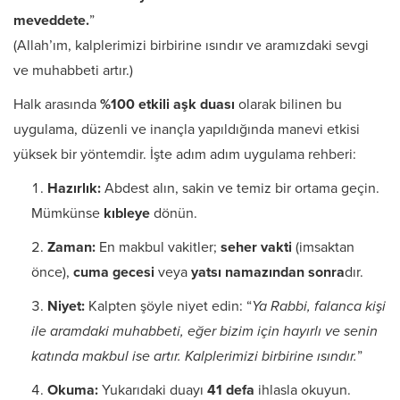
meveddete.
”
(Allah’ım, kalplerimizi birbirine ısındır ve aramızdaki sevgi
ve muhabbeti artır.)
Halk arasında
%100 etkili aşk duası
olarak bilinen bu
uygulama, düzenli ve inançla yapıldığında manevi etkisi
yüksek bir yöntemdir. İşte adım adım uygulama rehberi:
Hazırlık:
Abdest alın, sakin ve temiz bir ortama geçin.
Mümkünse
kıbleye
dönün.
Zaman:
En makbul vakitler;
seher vakti
(imsaktan
önce),
cuma gecesi
veya
yatsı namazından sonra
dır.
Niyet:
Kalpten şöyle niyet edin: “
Ya Rabbi, falanca kişi
ile aramdaki muhabbeti, eğer bizim için hayırlı ve senin
katında makbul ise artır. Kalplerimizi birbirine ısındır.
”
Okuma:
Yukarıdaki duayı
41 defa
ihlasla okuyun.