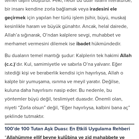
temel taşını oluşturur. Peki, nedir bu dua? İslami literatürde,
bir insanı kendine zorla bağlamak veya
iradesini ele
geçirmek
için yapılan her türlü işlem (sihir, büyü, muska)
kesinlikle haram ve büyük günahtır. Ancak, helal dairede,
Allah’a sığınarak, O’ndan kalplere sevgi, muhabbet ve
merhamet vermesini dilemek ise
ibadet
hükmündedir.
Bu duaların temel mantığı şudur: Kalplerin tek hakimi
Allah
(c.c.)
‘dır. Kul, samimiyetle ve sabırla O’na yalvarır. Eğer
istediği kişi ve beraberlik kendisi için hayırlıysa, Allah o
kalpte bir yumuşama, ısınma ve meyil yaratır. Değilse,
kuluna daha hayırlısını nasip eder. Bu nedenle, bu
yöntemler büyü değil, teslimiyet duasıdır. Önemli olan,
niyeti “Zorla olsun” değil, “Eğer hayırlıysa, kalbini bana aç”
şeklinde tutmaktır.
100’de 100 Tutan Aşk Duası: En Etkili Uygulama Rehberi
“
Allahümme ellif beyne kulûbina ve zid mahabbete ve