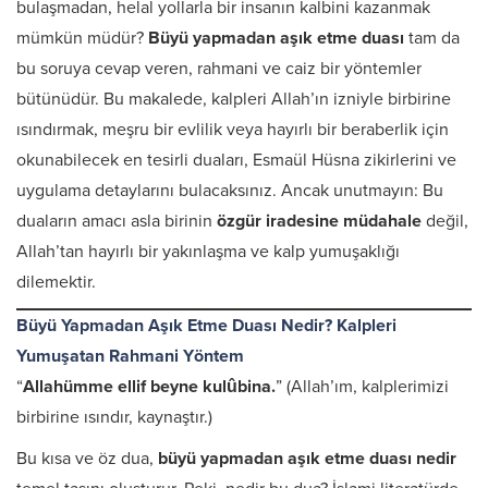
bulaşmadan, helal yollarla bir insanın kalbini kazanmak
mümkün müdür?
Büyü yapmadan aşık etme duası
tam da
bu soruya cevap veren, rahmani ve caiz bir yöntemler
bütünüdür. Bu makalede, kalpleri Allah’ın izniyle birbirine
ısındırmak, meşru bir evlilik veya hayırlı bir beraberlik için
okunabilecek en tesirli duaları, Esmaül Hüsna zikirlerini ve
uygulama detaylarını bulacaksınız. Ancak unutmayın: Bu
duaların amacı asla birinin
özgür iradesine müdahale
değil,
Allah’tan hayırlı bir yakınlaşma ve kalp yumuşaklığı
dilemektir.
Büyü Yapmadan Aşık Etme Duası Nedir? Kalpleri
Yumuşatan Rahmani Yöntem
“
Allahümme ellif beyne kulûbina.
” (Allah’ım, kalplerimizi
birbirine ısındır, kaynaştır.)
Bu kısa ve öz dua,
büyü yapmadan aşık etme duası
nedir