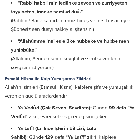
“Rabbi habbli min ledünke zevcen ve zurriyyeten
tayyibeten, inneke semiud duâ.”
(Rabbim! Bana katından temiz bir eş ve nesil ihsan eyle.
Şüphesiz sen duayı hakkıyla işitensin.)
“Allahümme inni es’elüke hubbeke ve hubbe men
yuhibbüke.”
(Allah’ım, Senden senin sevgini ve seni sevenlerin
sevgisini istiyorum.)
Esmaül Hüsna ile Kalp Yumuşatma Zikirleri:
Allah’ın isimleri (Esmaül Hüsna), kalplere şifa ve yumuşaklık
veren en güçlü araçlardandır.
Ya Vedûd (Çok Seven, Sevdiren):
Günde
99 defa
“
Ya
Vedûd
” zikri, evrensel sevgi enerjisini çeker.
Ya Latîf (En İnce İşlerin Bilicisi, Lütuf
Sahibi):
Günde
129 defa
“
Ya Latîf
” zikri, kalplere