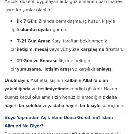
Ancak, düzenli uygulayanlarda gözlemlenen bazı manevi
işaretler şunlar olabilir:
İlk 7 Gün:
Zihinde berraklaşma, iç huzur, kişiyle
ilgili
olumlu rüyalar
görme.
7-21 Gün Arası:
Karşı taraftan beklenmedik
bir
iletişim
,
mesaj
veya yüz yüze
karşılaşma
fırsatları.
21 Gün ve Sonrası:
İlişkide belirgin
bir
yumuşama
,
iletişim artışı
ve karşılıklı
anlayış
.
Unutmayın:
Asıl etki, kişinin
kalbinin Allah’a olan
yakınlığında
ve
teslimiyetinde
kendini gösterir. Bazen
duanız kabul olur ama sizin henüz bilemediğiniz
daha
hayırlı bir şekilde
veya
daha hayırlı bir kişiyle
sonuçlanır.
Büyü Yapmadan Aşık Etme Duası Günah mı? İslam
Alimleri Ne Diyor?