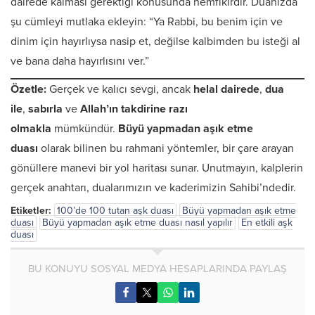
dairede kalması gerektiği konusunda hemfikirdir. Duanızda
şu cümleyi mutlaka ekleyin: “Ya Rabbi, bu benim için ve
dinim için hayırlıysa nasip et, değilse kalbimden bu isteği al
ve bana daha hayırlısını ver.”
Özetle:
Gerçek ve kalıcı sevgi, ancak
helal dairede
,
dua
ile
,
sabırla
ve
Allah’ın takdirine razı
olmakla
mümkündür.
Büyü yapmadan aşık etme
duası
olarak bilinen bu rahmani yöntemler, bir çare arayan
gönüllere manevi bir yol haritası sunar. Unutmayın, kalplerin
gerçek anahtarı, dualarımızın ve kaderimizin Sahibi’ndedir.
Etiketler:
100’de 100 tutan aşk duası
Büyü yapmadan aşık etme
duası
Büyü yapmadan aşık etme duası nasıl yapılır
En etkili aşk
duası
BU KONUYU SOSYAL MEDYA HESAPLARINDA PAYLAŞ