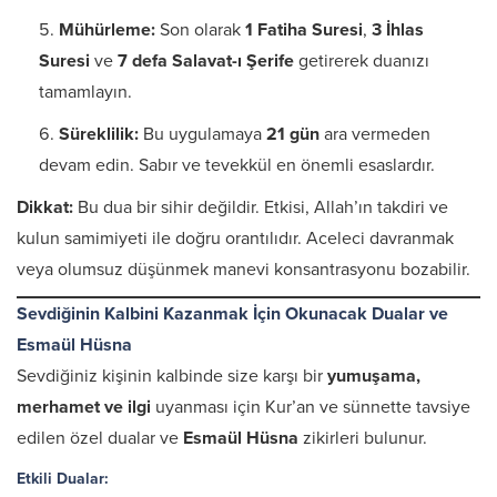
Mühürleme:
Son olarak
1 Fatiha Suresi
,
3 İhlas
Suresi
ve
7 defa Salavat-ı Şerife
getirerek duanızı
tamamlayın.
Süreklilik:
Bu uygulamaya
21 gün
ara vermeden
devam edin. Sabır ve tevekkül en önemli esaslardır.
Dikkat:
Bu dua bir sihir değildir. Etkisi, Allah’ın takdiri ve
kulun samimiyeti ile doğru orantılıdır. Aceleci davranmak
veya olumsuz düşünmek manevi konsantrasyonu bozabilir.
Sevdiğinin Kalbini Kazanmak İçin Okunacak Dualar ve
Esmaül Hüsna
Sevdiğiniz kişinin kalbinde size karşı bir
yumuşama,
merhamet ve ilgi
uyanması için Kur’an ve sünnette tavsiye
edilen özel dualar ve
Esmaül Hüsna
zikirleri bulunur.
Etkili Dualar: