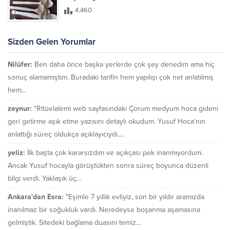
4.460
Sizden Gelen Yorumlar
Nilüfer:
Ben daha önce başka yerlerde çok şey denedim ama hiç
sonuç alamamıştım. Buradaki tarifin hem yapılışı çok net anlatılmış
hem...
zeynur:
"Ritüelalemi web sayfasındaki Çorum medyum hoca gideni
geri getirme aşık etme yazısını detaylı okudum. Yusuf Hoca'nın
anlattığı süreç oldukça açıklayıcıydı....
yeliz:
İlk başta çok kararsızdım ve açıkçası pek inanmıyordum.
Ancak Yusuf hocayla görüştükten sonra süreç boyunca düzenli
bilgi verdi. Yaklaşık üç...
Ankara'dan Esra:
"Eşimle 7 yıllık evliyiz, son bir yıldır aramızda
inanılmaz bir soğukluk vardı. Neredeyse boşanma aşamasına
gelmiştik. Sitedeki bağlama duasını temiz...