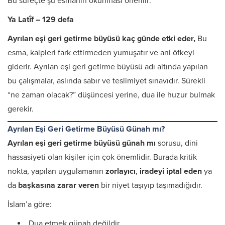
Bu süreçte şu esmanın okunması önerilir:
Ya Latîf – 129 defa
Ayrılan eşi geri getirme büyüsü kaç günde etki eder,
Bu
esma, kalpleri fark ettirmeden yumuşatır ve ani öfkeyi
giderir. Ayrılan eşi geri getirme büyüsü adı altında yapılan
bu çalışmalar, aslında sabır ve teslimiyet sınavıdır. Sürekli
“ne zaman olacak?” düşüncesi yerine, dua ile huzur bulmak
gerekir.
Ayrılan Eşi Geri Getirme Büyüsü Günah mı?
Ayrılan eşi geri getirme büyüsü günah mı
sorusu, dini
hassasiyeti olan kişiler için çok önemlidir. Burada kritik
nokta, yapılan uygulamanın
zorlayıcı
,
iradeyi iptal eden
ya
da
başkasına zarar veren
bir niyet taşıyıp taşımadığıdır.
İslam’a göre:
Dua etmek günah değildir