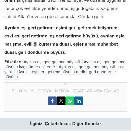
onarma
çalışmasıdır. Sabır, temiz niyet ve düzenli uygulama
ile birçok evlilikte yeniden umut ışığı doğabilir. Kalplerin
sahibi Allah’tır ve en güzel sonuçlar O’ndan gelir.
Ayrılan eşi geri getirme, eşimi geri getirmek istiyorum,
eski eşi geri getirme, eş geri getirme büyüsü, ayrılan eşle
barışma, evliliği kurtarma duası, eşler arası muhabbet
duası, geri döndürme büyüsü.
Etiketler:
Ayrılan eşi geri getirme büyüsü
Ayrılan eşi geri getirme
büyüsü kaç günde etki eder
Ayrılan eşi geri getirme büyüsü nasıl
yapılır
Ayrılan eşi geri getirme büyüsü nedir
geri döndürme
büyüsü
BU KONUYU SOSYAL MEDYA HESAPLARINDA PAYLAŞ
İlginizi Çekebilecek Diğer Konular