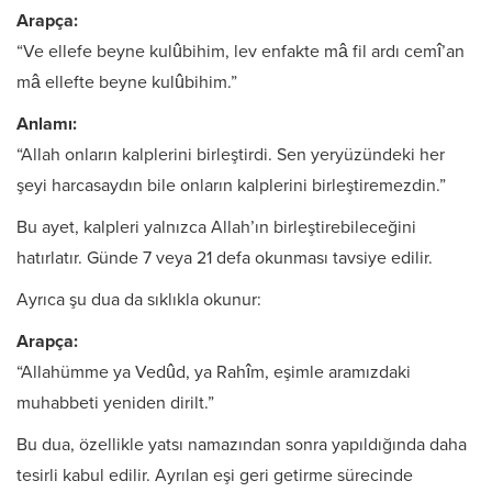
Arapça:
“Ve ellefe beyne kulûbihim, lev enfakte mâ fil ardı cemî’an
mâ ellefte beyne kulûbihim.”
Anlamı:
“Allah onların kalplerini birleştirdi. Sen yeryüzündeki her
şeyi harcasaydın bile onların kalplerini birleştiremezdin.”
Bu ayet, kalpleri yalnızca Allah’ın birleştirebileceğini
hatırlatır. Günde 7 veya 21 defa okunması tavsiye edilir.
Ayrıca şu dua da sıklıkla okunur:
Arapça:
“Allahümme ya Vedûd, ya Rahîm, eşimle aramızdaki
muhabbeti yeniden dirilt.”
Bu dua, özellikle yatsı namazından sonra yapıldığında daha
tesirli kabul edilir. Ayrılan eşi geri getirme sürecinde