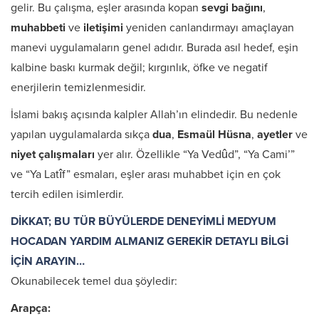
gelir. Bu çalışma, eşler arasında kopan
sevgi bağını
,
muhabbeti
ve
iletişimi
yeniden canlandırmayı amaçlayan
manevi uygulamaların genel adıdır. Burada asıl hedef, eşin
kalbine baskı kurmak değil; kırgınlık, öfke ve negatif
enerjilerin temizlenmesidir.
İslami bakış açısında kalpler Allah’ın elindedir. Bu nedenle
yapılan uygulamalarda sıkça
dua
,
Esmaül Hüsna
,
ayetler
ve
niyet çalışmaları
yer alır. Özellikle “Ya Vedûd”, “Ya Cami’”
ve “Ya Latîf” esmaları, eşler arası muhabbet için en çok
tercih edilen isimlerdir.
DİKKAT; BU TÜR BÜYÜLERDE DENEYİMLİ MEDYUM
HOCADAN YARDIM ALMANIZ GEREKİR DETAYLI BİLGİ
İÇİN ARAYIN…
Okunabilecek temel dua şöyledir:
Arapça: