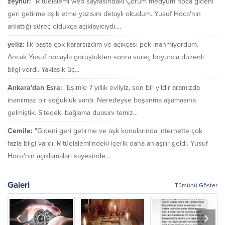
zeynur:
"Ritüelalemi web sayfasındaki Çorum medyum hoca gideni
geri getirme aşık etme yazısını detaylı okudum. Yusuf Hoca'nın
anlattığı süreç oldukça açıklayıcıydı....
yeliz:
İlk başta çok kararsızdım ve açıkçası pek inanmıyordum.
Ancak Yusuf hocayla görüştükten sonra süreç boyunca düzenli
bilgi verdi. Yaklaşık üç...
Ankara'dan Esra:
"Eşimle 7 yıllık evliyiz, son bir yıldır aramızda
inanılmaz bir soğukluk vardı. Neredeyse boşanma aşamasına
gelmiştik. Sitedeki bağlama duasını temiz...
Cemile:
"Gideni geri getirme ve aşk konularında internette çok
fazla bilgi vardı. Ritüelalemi'ndeki içerik daha anlaşılır geldi. Yusuf
Hoca'nın açıklamaları sayesinde...
Galeri
Tümünü Göster