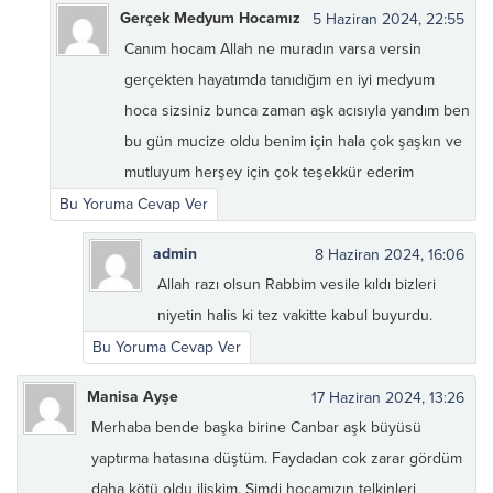
Gerçek Medyum Hocamız
5 Haziran 2024, 22:55
Canım hocam Allah ne muradın varsa versin
gerçekten hayatımda tanıdığım en iyi medyum
hoca sizsiniz bunca zaman aşk acısıyla yandım ben
bu gün mucize oldu benim için hala çok şaşkın ve
mutluyum herşey için çok teşekkür ederim
Bu Yoruma Cevap Ver
admin
8 Haziran 2024, 16:06
Allah razı olsun Rabbim vesile kıldı bizleri
niyetin halis ki tez vakitte kabul buyurdu.
Bu Yoruma Cevap Ver
Manisa Ayşe
17 Haziran 2024, 13:26
Merhaba bende başka birine Canbar aşk büyüsü
yaptırma hatasına düştüm. Faydadan cok zarar gördüm
daha kötü oldu ilişkim. Şimdi hocamızın telkinleri