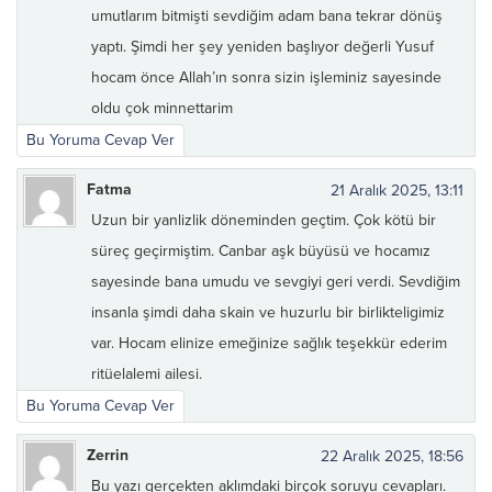
umutlarım bitmişti sevdiğim adam bana tekrar dönüş
yaptı. Şimdi her şey yeniden başlıyor değerli Yusuf
hocam önce Allah’ın sonra sizin işleminiz sayesinde
oldu çok minnettarim
Bu Yoruma Cevap Ver
Fatma
21 Aralık 2025, 13:11
Uzun bir yanlizlik döneminden geçtim. Çok kötü bir
süreç geçirmiştim. Canbar aşk büyüsü ve hocamız
sayesinde bana umudu ve sevgiyi geri verdi. Sevdiğim
insanla şimdi daha skain ve huzurlu bir birlikteligimiz
var. Hocam elinize emeğinize sağlık teşekkür ederim
ritüelalemi ailesi.
Bu Yoruma Cevap Ver
Zerrin
22 Aralık 2025, 18:56
Bu yazı gerçekten aklımdaki birçok soruyu cevapları.