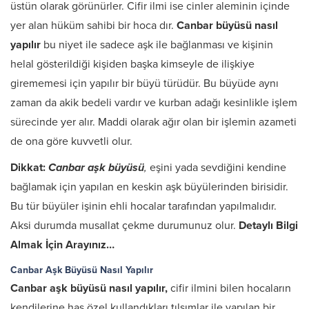
üstün olarak görünürler. Cifir ilmi ise cinler aleminin içinde
yer alan hüküm sahibi bir hoca dır.
Canbar büyüsü nasıl
yapılır
bu niyet ile sadece aşk ile bağlanması ve kişinin
helal gösterildiği kişiden başka kimseyle de ilişkiye
girememesi için yapılır bir büyü türüdür. Bu büyüde aynı
zaman da akik bedeli vardır ve kurban adağı kesinlikle işlem
sürecinde yer alır. Maddi olarak ağır olan bir işlemin azameti
de ona göre kuvvetli olur.
Dikkat:
Canbar aşk büyüsü
,
eşini yada sevdiğini kendine
bağlamak için yapılan en keskin aşk büyülerinden birisidir.
Bu tür büyüler işinin ehli hocalar tarafından yapılmalıdır.
Aksi durumda musallat çekme durumunuz olur.
Detaylı Bilgi
Almak İçin Arayınız…
Canbar Aşk Büyüsü Nasıl Yapılır
Canbar aşk büyüsü nasıl yapılır,
cifir ilmini bilen hocaların
kendilerine has özel kullandıkları tılsımlar ile yapılan bir