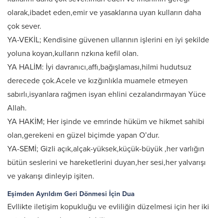
olarak,ibadet eden,emir ve yasaklarına uyan kulların daha
çok sever.
YA-VEKİL; Kendisine güvenen ullarının işlerini en iyi şekilde
yoluna koyan,kulların rızkına kefil olan.
YA HALİM: İyi davranıcı,affı,bağışlaması,hilmi hudutsuz
derecede çok.Acele ve kızğınlıkla muamele etmeyen
sabırlı,isyanlara rağmen isyan ehlini cezalandırmayan Yüce
Allah.
YA HAKİM; Her işinde ve emrinde hüküm ve hikmet sahibi
olan,gerekeni en güzel biçimde yapan O’dur.
YA-SEMİ; Gizli açık,alçak-yüksek,küçük-büyük ,her varlığın
bütün seslerini ve hareketlerini duyan,her sesi,her yalvarışı
ve yakarışı dinleyip işiten.
Eşimden Ayrıldım Geri Dönmesi İçin Dua
Evllikte iletişim kopukluğu ve evliliğin düzelmesi için her iki