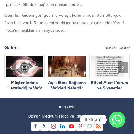
gelmiştik. Sitedeki bağlama duasını temiz...
Cemile:
"Gideni geri getirme ve aşk konularında internette çok
fazla bilgi vardı. Ritüelalemi'ndeki içerik daha anlaşılır geldi. Yusuf
Hoca'nın açıklamaları sayesinde...
Galeri
Tümünü Göster
Müşterilerime
Aşık Etme Bağlama
Ritüel Alemi Yorum
r
Hazırladığım Vefk
Vefkleri Nelerdir
ve Şikayetler
Çalışmalarım
Anasayfa
Uzman Medyum Hoca ve Ritüel Danışmanı
İletişim