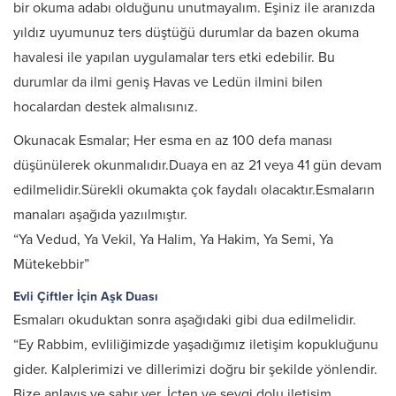
bir okuma adabı olduğunu unutmayalım. Eşiniz ile aranızda
yıldız uyumunuz ters düştüğü durumlar da bazen okuma
havalesi ile yapılan uygulamalar ters etki edebilir. Bu
durumlar da ilmi geniş Havas ve Ledün ilmini bilen
hocalardan destek almalısınız.
Okunacak Esmalar; Her esma en az 100 defa manası
düşünülerek okunmalıdır.Duaya en az 21 veya 41 gün devam
edilmelidir.Sürekli okumakta çok faydalı olacaktır.Esmaların
manaları aşağıda yazıılmıştır.
“Ya Vedud, Ya Vekil, Ya Halim, Ya Hakim, Ya Semi, Ya
Mütekebbir”
Evli Çiftler İçin Aşk Duası
Esmaları okuduktan sonra aşağıdaki gibi dua edilmelidir.
“Ey Rabbim, evliliğimizde yaşadığımız iletişim kopukluğunu
gider. Kalplerimizi ve dillerimizi doğru bir şekilde yönlendir.
Bize anlayış ve sabır ver. İçten ve sevgi dolu iletişim