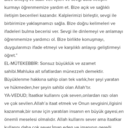
kurmayı öğrenmemize yardım et. Bize açık ve sağlıklı
iletişim becerileri kazandır. Kalplerimizi birleştir, sevgi ile
birbirimize yaklaşmamızı sağla. Bize doğru kelimeleri ve
ifadeleri bulma becerisi ver. Sevgi ile dinlemeyi ve anlamayı
öğrenmemize yardımcı ol. Bize birlikte konuşmayı,
duygularımızı ifade etmeyi ve karşılıklı anlayışı geliştirmeyi
öğret.”
EL-MÜTEKEBBİR: Sonsuz büyüklük ve azamet
sahibi.Mahluka ait sıfatlardan münezzeh demektir.
Büyüklenme hakkına sahip olan tek varlık,her şeyi yaratan
ve hükmeden,her şeyin sahibi olan Allah’tır.
YA-VEDUD; İtaatkar kullarını çok seven,onlardan razı olan
ve çok sevilen.Allah’a itaat etmek ve Onun sevgisini,ilgisini
kazanmak,bir sınav için yaratılan insanın en büyük gayesi,en
önemli meselesi olmalıdır. Allah kullarını sever ama itaatkar
kullarını daha çok sever.İman eden ve imanının gereği