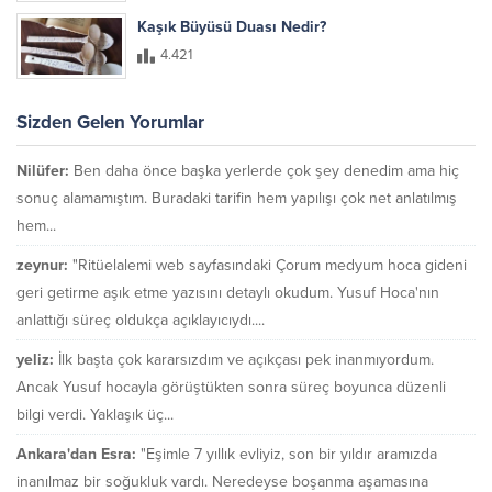
Kaşık Büyüsü Duası Nedir?
4.421
Sizden Gelen Yorumlar
Nilüfer:
Ben daha önce başka yerlerde çok şey denedim ama hiç
sonuç alamamıştım. Buradaki tarifin hem yapılışı çok net anlatılmış
hem...
zeynur:
"Ritüelalemi web sayfasındaki Çorum medyum hoca gideni
geri getirme aşık etme yazısını detaylı okudum. Yusuf Hoca'nın
anlattığı süreç oldukça açıklayıcıydı....
yeliz:
İlk başta çok kararsızdım ve açıkçası pek inanmıyordum.
Ancak Yusuf hocayla görüştükten sonra süreç boyunca düzenli
bilgi verdi. Yaklaşık üç...
Ankara'dan Esra:
"Eşimle 7 yıllık evliyiz, son bir yıldır aramızda
inanılmaz bir soğukluk vardı. Neredeyse boşanma aşamasına