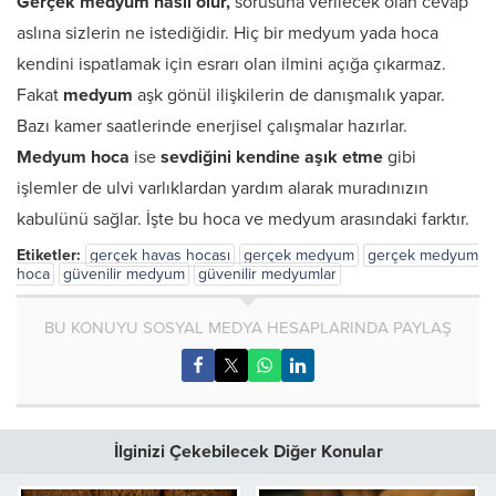
Gerçek medyum nasıl olur,
sorusuna verilecek olan cevap
aslına sizlerin ne istediğidir. Hiç bir medyum yada hoca
kendini ispatlamak için esrarı olan ilmini açığa çıkarmaz.
Fakat
medyum
aşk gönül ilişkilerin de danışmalık yapar.
Bazı kamer saatlerinde enerjisel çalışmalar hazırlar.
Medyum hoca
ise
sevdiğini kendine aşık etme
gibi
işlemler de ulvi varlıklardan yardım alarak muradınızın
kabulünü sağlar. İşte bu hoca ve medyum arasındaki farktır.
Etiketler:
gerçek havas hocası
gerçek medyum
gerçek medyum
hoca
güvenilir medyum
güvenilir medyumlar
BU KONUYU SOSYAL MEDYA HESAPLARINDA PAYLAŞ
İlginizi Çekebilecek Diğer Konular