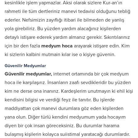
kesinlikle işlem yapmazlar. Aksi olarak sizlere Kur-an’ın
rahmeti ile tüm dertleriniz manevi tedavisi olduğunu tebliğ
ederler. Nefsimizin zayıflığı itibari ile bilmeden de yanlış
yola girebiliriz. Bu yüzden yardım alacağınız kişilerden
detaylı istişare ederek yardım almanız gerekir. Sıkıntılarınız
için bir den fazla
medyum hoca
arayarak istişare edin. Kim
ki sizlerin kalbini mutmain kılar ise o kişiye güvenin.
Güvenilir Medyumlar
Güvenilir medyumlar,
internet ortamında bir çok medyum
hoca ile karşılaşırız. İnsanların zaafı sevdikleridir bu yüzden
kim ne derse ona inanırız. Kardeşlerim unutmayın ki ehil kişi
kendisini bilgisi ve verdiği feyz ile tanıtır. Bu işlerde
maddiyattan çok manevi durumlara göz eden kişilerden
yana olun. Diğer türlü kendini medyumum yada hocayım
diyen bir çok insan göreceksiniz. Bu durumlar harama
bulaşmış kişilerin kolayca suiistimal yaratacağı durumlardır.