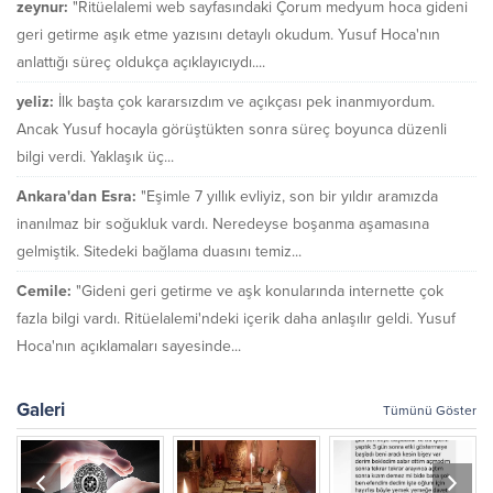
zeynur:
"Ritüelalemi web sayfasındaki Çorum medyum hoca gideni
geri getirme aşık etme yazısını detaylı okudum. Yusuf Hoca'nın
anlattığı süreç oldukça açıklayıcıydı....
yeliz:
İlk başta çok kararsızdım ve açıkçası pek inanmıyordum.
Ancak Yusuf hocayla görüştükten sonra süreç boyunca düzenli
bilgi verdi. Yaklaşık üç...
Ankara'dan Esra:
"Eşimle 7 yıllık evliyiz, son bir yıldır aramızda
inanılmaz bir soğukluk vardı. Neredeyse boşanma aşamasına
gelmiştik. Sitedeki bağlama duasını temiz...
Cemile:
"Gideni geri getirme ve aşk konularında internette çok
fazla bilgi vardı. Ritüelalemi'ndeki içerik daha anlaşılır geldi. Yusuf
Hoca'nın açıklamaları sayesinde...
Galeri
Tümünü Göster