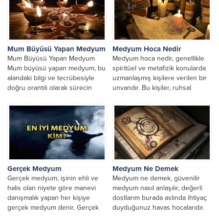
Mum Büyüsü Yapan Medyum
Medyum Hoca Nedir
Mum Büyüsü Yapan Medyum
Medyum hoca nedir, genellikle
Mum büyüsü yapan medyum, bu
spiritüel ve metafizik konularda
alandaki bilgi ve tecrübesiyle
uzmanlaşmış kişilere verilen bir
doğru orantılı olarak sürecin
unvandır. Bu kişiler, ruhsal
hızını ve başarısını...
danışmanlık, medyumluk, enerji
çalışmaları,...
Gerçek Medyum
Medyum Ne Demek
Gerçek medyum, işinin ehli ve
Medyum ne demek, güvenilir
halis olan niyete göre manevi
medyum nasıl anlaşılır, değerli
danışmalık yapan her kişiye
dostlarım burada aslında ihtiyaç
gerçek medyum denir. Gerçek
duyduğunuz havas hocalarıdır.
medyum hoca,...
Günümüzde gönül ilişkilerinde