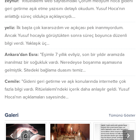
zeynur:
"Ritüelalemi web sayfasındaki Çorum medyum hoca gideni
geri getirme aşık etme yazısını detaylı okudum. Yusuf Hoca'nın
anlattığı süreç oldukça açıklayıcıydı....
yeliz:
İlk başta çok kararsızdım ve açıkçası pek inanmıyordum.
Ancak Yusuf hocayla görüştükten sonra süreç boyunca düzenli
bilgi verdi. Yaklaşık üç...
Ankara'dan Esra:
"Eşimle 7 yıllık evliyiz, son bir yıldır aramızda
inanılmaz bir soğukluk vardı. Neredeyse boşanma aşamasına
gelmiştik. Sitedeki bağlama duasını temiz...
Cemile:
"Gideni geri getirme ve aşk konularında internette çok
fazla bilgi vardı. Ritüelalemi'ndeki içerik daha anlaşılır geldi. Yusuf
Hoca'nın açıklamaları sayesinde...
Galeri
Tümünü Göster