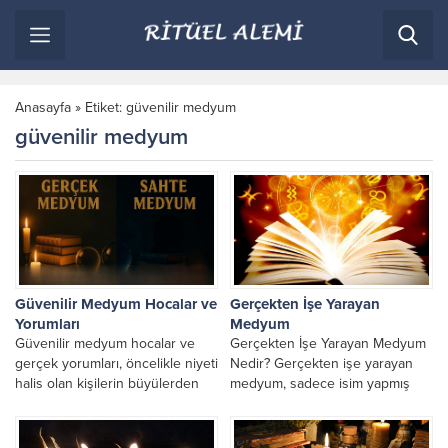
Anasayfa
»
Etiket: güvenilir medyum
güvenilir medyum
Güvenilir Medyum Hocalar ve
Gerçekten İşe Yarayan
Yorumları
Medyum
Güvenilir medyum hocalar ve
Gerçekten İşe Yarayan Medyum
gerçek yorumları, öncelikle niyeti
Nedir? Gerçekten işe yarayan
halis olan kişilerin büyülerden
medyum, sadece isim yapmış
uzak durması gerekir. Bu
veya reklamı bol olan kişiler
doğrultuda yönlendiren ve
değil; ilmi, maneviyatı...
yaptığı...