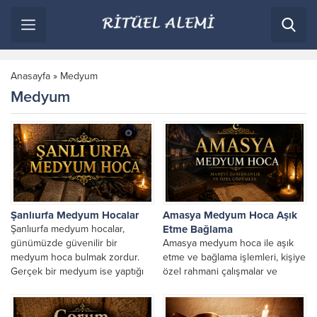
Anasayfa
»
Medyum
Medyum
Şanlıurfa Medyum Hocalar
Amasya Medyum Hoca Aşık
Şanlıurfa medyum hocalar,
Etme Bağlama
günümüzde güvenilir bir
Amasya medyum hoca ile aşık
medyum hoca bulmak zordur.
etme ve bağlama işlemleri, kişiye
Gerçek bir medyum ise yaptığı
özel rahmani çalışmalar ve
çalışmalar ile bilinir. Değerli
günaha girmeden yapılan dualı
dostlarım...
rahmani işlemlerdir....