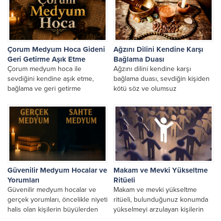
Çorum Medyum Hoca Gideni
Ağzını Dilini Kendine Karşı
Geri Getirme Aşık Etme
Bağlama Duası
Çorum medyum hoca ile
Ağzını dilini kendine karşı
sevdiğini kendine aşık etme,
bağlama duası, sevdiğin kişiden
bağlama ve geri getirme
kötü söz ve olumsuz
çalışmaları ile Rahmani çözümler.
davranışlarından kurtulmak için
Kişiye özel aşk ve...
yapılan etkili ağız dil bağı...
Güvenilir Medyum Hocalar ve
Makam ve Mevki Yükseltme
Yorumları
Ritüeli
Güvenilir medyum hocalar ve
Makam ve mevki yükseltme
gerçek yorumları, öncelikle niyeti
ritüeli, bulunduğunuz konumda
halis olan kişilerin büyülerden
yükselmeyi arzulayan kişilerin
uzak durması gerekir. Bu
uygulaması gereken Rahmani