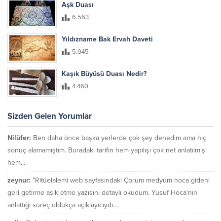
Aşk Duası
6.563
Yıldızname Bak Ervah Daveti
5.045
Kaşık Büyüsü Duası Nedir?
4.460
Sizden Gelen Yorumlar
Nilüfer:
Ben daha önce başka yerlerde çok şey denedim ama hiç
sonuç alamamıştım. Buradaki tarifin hem yapılışı çok net anlatılmış
hem...
zeynur:
"Ritüelalemi web sayfasındaki Çorum medyum hoca gideni
geri getirme aşık etme yazısını detaylı okudum. Yusuf Hoca'nın
anlattığı süreç oldukça açıklayıcıydı....