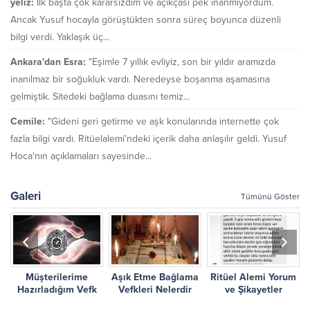
yeliz:
İlk başta çok kararsızdım ve açıkçası pek inanmıyordum.
Ancak Yusuf hocayla görüştükten sonra süreç boyunca düzenli
bilgi verdi. Yaklaşık üç...
Ankara'dan Esra:
"Eşimle 7 yıllık evliyiz, son bir yıldır aramızda
inanılmaz bir soğukluk vardı. Neredeyse boşanma aşamasına
gelmiştik. Sitedeki bağlama duasını temiz...
Cemile:
"Gideni geri getirme ve aşk konularında internette çok
fazla bilgi vardı. Ritüelalemi'ndeki içerik daha anlaşılır geldi. Yusuf
Hoca'nın açıklamaları sayesinde...
Galeri
Tümünü Göster
Müşterilerime
Aşık Etme Bağlama
Ritüel Alemi Yorum
r
Hazırladığım Vefk
Vefkleri Nelerdir
ve Şikayetler
Çalışmalarım