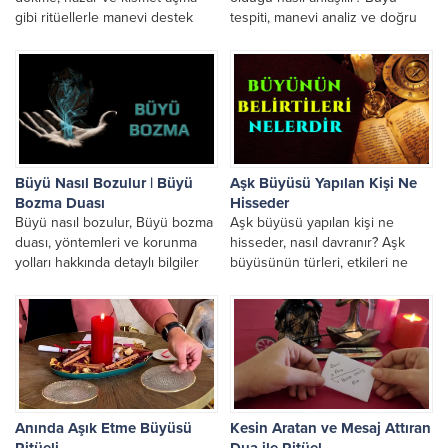
gibi ritüellerle manevi destek
tespiti, manevi analiz ve doğru
sunuyor. Güvenilir ve...
değerlendirme süreci...
Büyü Nasıl Bozulur | Büyü
Aşk Büyüsü Yapılan Kişi Ne
Bozma Duası
Hisseder
Büyü nasıl bozulur, Büyü bozma
Aşk büyüsü yapılan kişi ne
duası, yöntemleri ve korunma
hisseder, nasıl davranır? Aşk
yolları hakkında detaylı bilgiler
büyüsünün türleri, etkileri ne
için arayın. Aşk, bağlama ve kara
zaman ortaya çıkar ve kimler
büyü...
yapabilir? Aşk...
Anında Aşık Etme Büyüsü
Kesin Aratan ve Mesaj Attıran
Ritüeli
Dua ile Ritüel