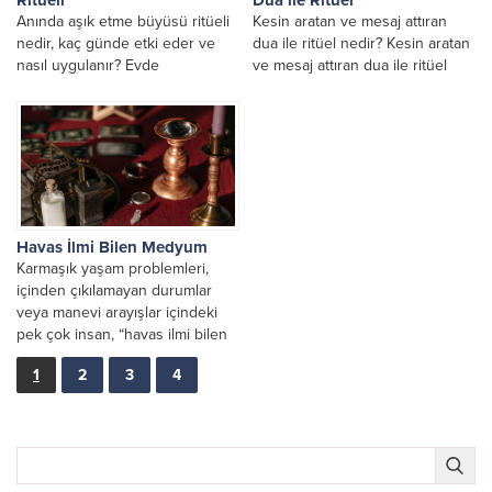
Anında aşık etme büyüsü ritüeli
Kesin aratan ve mesaj attıran
nedir, kaç günde etki eder ve
dua ile ritüel nedir? Kesin aratan
nasıl uygulanır? Evde
ve mesaj attıran dua ile ritüel
yapılabilecek aşk ritüelleri,
nasıl yapılır, Kesin...
bağlama ve geri...
Havas İlmi Bilen Medyum
Karmaşık yaşam problemleri,
içinden çıkılamayan durumlar
veya manevi arayışlar içindeki
pek çok insan, “havas ilmi bilen
medyum” arayışına girer.
1
2
3
4
Günümüzde...