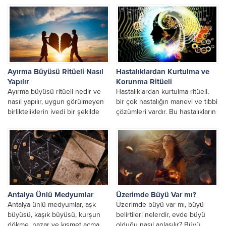
doğrultuda yönlendiren ve
ritüeller. Kişinin nasibi, kaderi ve
yaptığı...
kısmeti açılması...
Ayırma Büyüsü Ritüeli Nasıl
Hastalıklardan Kurtulma ve
Yapılır
Korunma Ritüeli
Ayırma büyüsü ritüeli nedir ve
Hastalıklardan kurtulma ritüeli,
nasıl yapılır, uygun görülmeyen
bir çok hastalığın manevi ve tıbbi
birlikteliklerin ivedi bir şekilde
çözümleri vardır. Bu hastalıkların
bozulması ve ayrılmaları
şifası derin uğraşlar ile çözüme
niyetinde yapılan gerçek
kavuşmuştur. Korunma...
rahmani...
Antalya Ünlü Medyumlar
Üzerimde Büyü Var mı?
Antalya ünlü medyumlar, aşk
Üzerimde büyü var mı, büyü
büyüsü, kaşık büyüsü, kurşun
belirtileri nelerdir, evde büyü
dökme, nazar ve kısmet açma
olduğu nasıl anlaşılır? Büyü