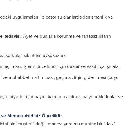
edeki uygulamaları ile başta şu alanlarda danışmanlık ve
e Tedavisi:
Ayet ve dualarla korunma ve rahatsızlıkların
z korkular, sıkıntılar, uykusuzluk.
n açılması, işlerin düzelmesi için dualar ve vakitli çalışmalar.
 ve muhabbetin artırılması, geçimsizliğin giderilmesi (büyü
şru niyetler için hayırlı kapıların açılmasına yönelik dualar ve
z ve Memnuniyetiniz Önceliktir
isini bir “müşteri” değil, manevi yardıma muhtaç bir “dost”