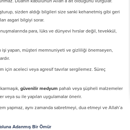
unmaz. Duanın kabulünün Allah’a ait olduğunu vurgular.
turup, sizden aldığı bilgileri size sanki kehanetmiş gibi geri
n asgari bilgiyi sorar.
uşmalarında para, lüks ve dünyevi hırslar değil, tevekkül,
u işi yapan, müşteri memnuniyeti ve gizliliği önemseyen,
rdır.
üm için aceleci veya agresif tavırlar sergilemez. Süreç
karmaşık,
güvenilir medyum
pahalı veya şüpheli malzemeler
Kişiye Özel Vefkler ve
Zırh için Yazıln Vefkler
Vefk Yazmak İçin
ler veya su ile yapılan uygulamalar önerir.
Tılsımlar
Gerekli Malzemeler
lem yapmaz, aynı zamanda sabretmeyi, dua etmeyi ve Allah’a
Yoluna Adanmış Bir Ömür