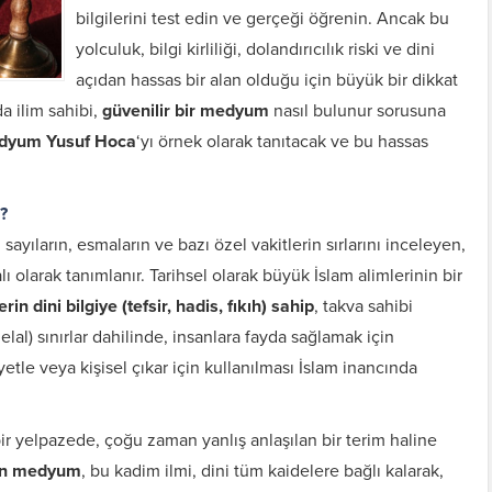
bilgilerini test edin ve gerçeği öğrenin. Ancak bu
yolculuk, bilgi kirliliği, dolandırıcılık riski ve dini
açıdan hassas bir alan olduğu için büyük bir dikkat
a ilim sahibi,
güvenilir bir medyum
nasıl bulunur sorusuna
dyum Yusuf Hoca
‘yı örnek olarak tanıtacak ve bu hassas
?
 sayıların, esmaların ve bazı özel vakitlerin sırlarını inceleyen,
lı olarak tanımlanır. Tarihsel olarak büyük İslam alimlerinin bir
erin dini bilgiye (tefsir, hadis, fıkıh) sahip
, takva sahibi
al) sınırlar dahilinde, insanlara fayda sağlamak için
iyetle veya kişisel çıkar için kullanılması İslam inancında
 bir yelpazede, çoğu zaman yanlış anlaşılan bir terim haline
len medyum
, bu kadim ilmi, dini tüm kaidelere bağlı kalarak,