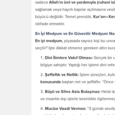
sadece
Allah’ın izni ve yardımıyla (ruhani iz
sağlamak veya hayırlı kapılar açılmasına vesile
büyücü değildir. Temel prensibi,
Kur’an-ı Ker
istifade etmektir.
En İyi Medyum ve En Güvenilir Medyum Nası
En iyi medyum,
piyasada sayısız kişi bu unva
seçilir? İşte dikkat etmeniz gereken altın kura
Dini İlimlere Vakıf Olması:
Gerçek bir us
bilgiye sahiptir. Yaptığı her işlemi dini refe
Şeffaflık ve Netlik:
İşlem süreçleri, kul
konusunda
baştan net ve şeffaftır. “Önce 
Büyü ve Sihre Asla Bulaşmaz:
Helal da
ve insanlık dışı işlerle kesinlikle ilgile
Mucize Vaadi Vermez:
“3 günde sevdiği