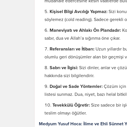
müdahale edercesine kesin vaatlerde bul
Kişisel Bilgi Avcılığı Yapmaz:
Sizi konuş
söylemez (cold reading). Sadece gerekli ola
Maneviyatı ve Ahlakı Ön Plandadır:
Kon
sabır, dua ve Allah’a sığınma öne çıkar.
Referansları ve İtibarı:
Uzun yıllardır b
olumlu geri dönüşümler alan bir geçmişi va
Sabrı ve İlgisi:
Sizi dinler, anlar ve çöz
hakkında sizi bilgilendirir.
Doğal ve Sade Yöntemler:
Çözüm için 
Karı Koca Arası
listesi sunmaz. Dua, niyet, bazı helal bitki
Muhabbeti Artıran
Dua ve Etkileri
Tevekkülü Öğretir:
Size sadece bir iş
teslim olmayı öğütler.
Medyum Yusuf Hoca: İlime ve Ehli Sünnet 