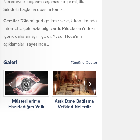
Neredeyse boşanma aşamasına gelmiştik.
Sitedeki bağlama duasını temiz...
Cemile:
"Gideni geri getirme ve aşk konularında
internette çok fazla bilgi vardı. Ritüelalemi'ndeki
içerik daha anlaşılır geldi. Yusuf Hoca'nın
açıklamaları sayesinde...
Galeri
Tümünü Göster
Müşterilerime
Aşık Etme Bağlama
Ritüel Alemi Yorum
Hazırladığım Vefk
Vefkleri Nelerdir
Şikayetler
Çalışmalarım