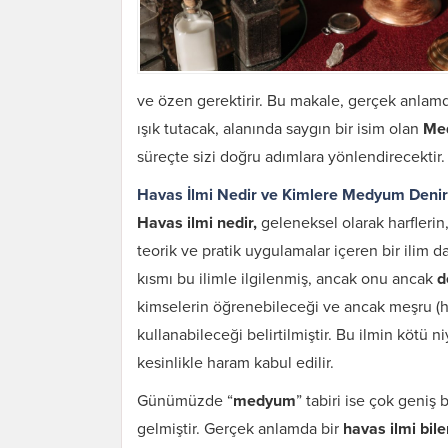
ve özen gerektirir. Bu makale, gerçek anlamd
ışık tutacak, alanında saygın bir isim olan
Me
süreçte sizi doğru adımlara yönlendirecektir.
Havas İlmi Nedir ve Kimlere Medyum Denir
Havas ilmi nedir,
geleneksel olarak harflerin,
teorik ve pratik uygulamalar içeren bir ilim da
kısmı bu ilimle ilgilenmiş, ancak onu ancak
d
kimselerin öğrenebileceği ve ancak meşru (hel
kullanabileceği belirtilmiştir. Bu ilmin kötü n
kesinlikle haram kabul edilir.
Günümüzde “
medyum
” tabiri ise çok geniş
gelmiştir. Gerçek anlamda bir
havas ilmi bi