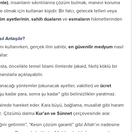
inle)
, insanların sıkıntılarına çözüm bulmak, manevi koruma
 olmak için kullanan kişidir. Bir falcı, gelecek telleri veya
im ayetlerinin
,
sahih duaların
ve
esmaların
hikmetlerinden
l Anlaşılır?
nı kullanırken, gerçek ilim sahibi,
en güvenilir medyum
nasıl
llar:
ta, öncelikle temel İslami ilimlerde (akaid, fıkıh) köklü bir
ranslarla açıklayabilir.
lanacağı yöntemler (okunacak ayetler, vakitler) ve
ücret
şu kadar para, sonra şu kadar” gibi belirsizlikler yaratmaz.
irede hareket eder. Kara büyü, bağlama, musallat gibi haram
nmez. Çözümü daima
Kur’an ve Sünnet
çerçevesinde arar.
ni getiririm”, “Kesin çözüm garanti” gibi Allah’ın iradesine