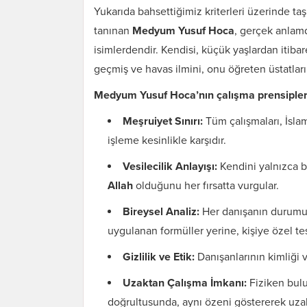
Yukarıda bahsettiğimiz kriterleri üzerinde taş
tanınan
Medyum Yusuf Hoca
, gerçek anla
isimlerdendir. Kendisi, küçük yaşlardan itibar
geçmiş ve havas ilmini, onu öğreten üstatları
Medyum Yusuf Hoca’nın çalışma prensipleri
Meşruiyet Sınırı:
Tüm çalışmaları, İslam’
işleme kesinlikle karşıdır.
Vesilecilik Anlayışı:
Kendini yalnızca b
Allah
olduğunu her fırsatta vurgular.
Bireysel Analiz:
Her danışanın durumunu
uygulanan formüller yerine, kişiye özel te
Gizlilik ve Etik:
Danışanlarının kimliği 
Uzaktan Çalışma İmkanı:
Fiziken bulu
doğrultusunda, aynı özeni göstererek uza