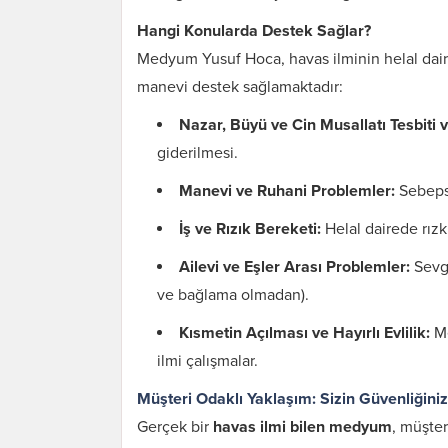
Hangi Konularda Destek Sağlar?
Medyum Yusuf Hoca, havas ilminin helal dair
manevi destek sağlamaktadır:
Nazar, Büyü ve Cin Musallatı Tesbiti v
giderilmesi.
Manevi ve Ruhani Problemler:
Sebepsi
İş ve Rızık Bereketi:
Helal dairede rızkı
Ailevi ve Eşler Arası Problemler:
Sevgi
ve bağlama olmadan).
Kısmetin Açılması ve Hayırlı Evlilik:
Me
ilmi çalışmalar.
Müşteri Odaklı Yaklaşım: Sizin Güvenliğini
Gerçek bir
havas ilmi bilen medyum
, müşter