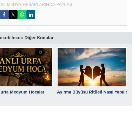
AL MEDYA HESAPLARINDA PAYLAŞ
 Çekebilecek Diğer Konular
ıurfa Medyum Hocalar
Ayırma Büyüsü Ritüeli Nasıl Yapılır