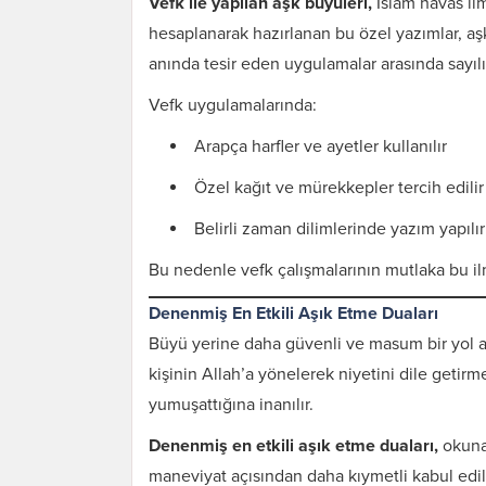
Vefk ile yapılan aşk büyüleri,
İslam havas il
hesaplanarak hazırlanan bu özel yazımlar, aşk
anında tesir eden uygulamalar arasında sayılı
Vefk uygulamalarında:
Arapça harfler ve ayetler kullanılır
Özel kağıt ve mürekkepler tercih edilir
Belirli zaman dilimlerinde yazım yapılır
Bu nedenle vefk çalışmalarının mutlaka bu ilm
Denenmiş En Etkili Aşık Etme Duaları
Büyü yerine daha güvenli ve masum bir yol a
kişinin Allah’a yönelerek niyetini dile getirm
yumuşattığına inanılır.
Denenmiş en etkili aşık etme duaları,
okunan
maneviyat açısından daha kıymetli kabul edil