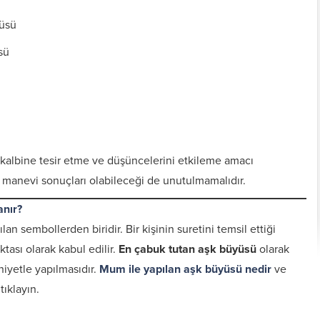
yüsü
sü
n kalbine tesir etme ve düşüncelerini etkileme amacı
i manevi sonuçları olabileceği de unutulmamalıdır.
anır?
an sembollerden biridir. Bir kişinin suretini temsil ettiği
Kişiye Özel Vefkler ve
Zırh için Yazıln Vefkler
Vefk Yazmak İçin
Tılsımlar
Gerekli Malzemeler
tası olarak kabul edilir.
En çabuk tutan aşk büyüsü
olarak
niyetle yapılmasıdır.
Mum ile yapılan aşk büyüsü nedir
ve
tıklayın.