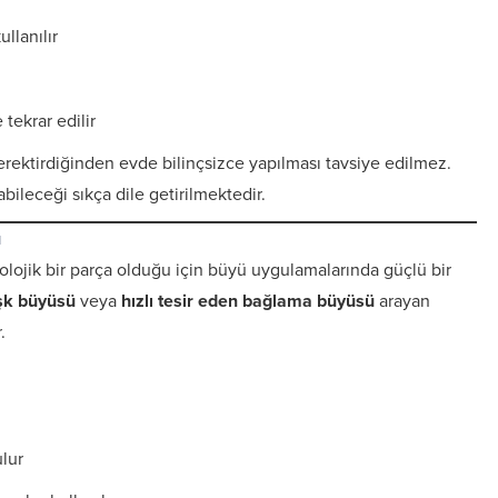
llanılır
tekrar edilir
erektirdiğinden evde bilinçsizce yapılması tavsiye edilmez.
abileceği sıkça dile getirilmektedir.
ü
yolojik bir parça olduğu için büyü uygulamalarında güçlü bir
şk büyüsü
veya
hızlı tesir eden bağlama büyüsü
arayan
.
lur