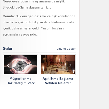
Neredeyse boşanma aşamasına gelmiştik.
Sitedeki bağlama duasını temiz...
Cemile:
"Gideni geri getirme ve aşk konularında
internette çok fazla bilgi vardı. Ritüelalemi'ndeki
içerik daha anlaşılır geldi. Yusuf Hoca'nın
açıklamaları sayesinde...
Galeri
Tümünü Göster
Müşterilerime
Aşık Etme Bağlama
Ritüel Alemi Yorum
Hazırladığım Vefk
Vefkleri Nelerdir
Şikayetler
Çalışmalarım