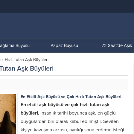
ağlama Büyüsü
Papaz Büyüsü
72 Saat’de Aşık
ok Hızlı Tutan Aşk Büyüleri
 Tutan Aşk Büyüleri
En Etkili Aşk Büyüsü ve Çok Hızlı Tutan Aşk Büyüleri
En etkili aşk büyüsü ve çok hızlı tutan aşk
büyüleri,
İnsanlık tarihi boyunca aşk, en güçlü
duygulardan biri olarak kabul edilmiştir. Sevilen
kişiye kavuşma arzusu, ayrılığı sona erdirme isteği