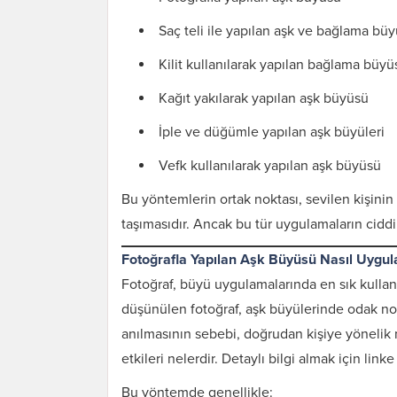
Saç teli ile yapılan aşk ve bağlama bü
Kilit kullanılarak yapılan bağlama büyü
Kağıt yakılarak yapılan aşk büyüsü
İple ve düğümle yapılan aşk büyüleri
Vefk kullanılarak yapılan aşk büyüsü
Bu yöntemlerin ortak noktası, sevilen kişini
taşımasıdır. Ancak bu tür uygulamaların cidd
Fotoğrafla Yapılan Aşk Büyüsü Nasıl Uygul
Fotoğraf, büyü uygulamalarında en sık kullanıl
Karı Koca Arası
Muhabbeti Artıran
düşünülen fotoğraf, aşk büyülerinde odak nok
Dua ve Etkileri
anılmasının sebebi, doğrudan kişiye yönelik 
etkileri nelerdir. Detaylı bilgi almak için linke 
Bu yöntemde genellikle: