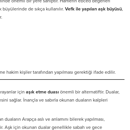
minde önemli bir yere sahiptir. Harflerin ebced değerleri
 büyülerinde de sıkça kullanılır.
Vefk ile yapılan aşk büyüsü
,
r.
e hakim kişiler tarafından yapılması gerektiği ifade edilir.
rayanlar için
aşık etme duası
önemli bir alternatiftir. Dualar,
esini sağlar. İnançla ve sabırla okunan duaların kalpleri
 duaların Arapça aslı ve anlamını bilerek yapılması,
ir. Aşk için okunan dualar genellikle sabah ve gece