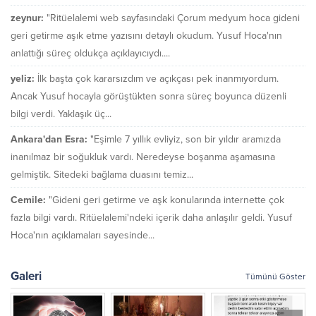
zeynur:
"Ritüelalemi web sayfasındaki Çorum medyum hoca gideni
geri getirme aşık etme yazısını detaylı okudum. Yusuf Hoca'nın
anlattığı süreç oldukça açıklayıcıydı....
yeliz:
İlk başta çok kararsızdım ve açıkçası pek inanmıyordum.
Ancak Yusuf hocayla görüştükten sonra süreç boyunca düzenli
bilgi verdi. Yaklaşık üç...
Ankara'dan Esra:
"Eşimle 7 yıllık evliyiz, son bir yıldır aramızda
inanılmaz bir soğukluk vardı. Neredeyse boşanma aşamasına
gelmiştik. Sitedeki bağlama duasını temiz...
Cemile:
"Gideni geri getirme ve aşk konularında internette çok
fazla bilgi vardı. Ritüelalemi'ndeki içerik daha anlaşılır geldi. Yusuf
Hoca'nın açıklamaları sayesinde...
Galeri
Tümünü Göster