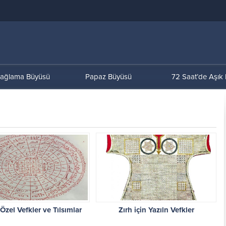
ağlama Büyüsü
Papaz Büyüsü
72 Saat’de Aşık
 Özel Vefkler ve Tılsımlar
Zırh için Yazıln Vefkler