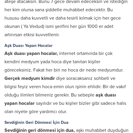
ateşe atacaksın. Bunu 7 gece devam edeceksin ve istediğin
her kim olursa sana şiddetle muhabbet edecektir. Bu
hususu daha kuvvetli ve daha tesirli kılmak için her gece
okunan ( Ya Vedud) ismi şerifini her gün 1000 er adet
artırırsan etkisi kuvvetlenir.
Aşk Duası Yapan Hocalar
Aşk duası yapan hocalar,
internet ortamında bir çok
kendini medyum yada hoca diye tanıtan kişiler
göreceksiniz. Fakat her biri ne hoca dır nede medyumdur.
Gerçek medyum kimdir
diye soracaksanız sohbeti ve
bilgisi feyiz veren hoca emin olun işinin ehlidir. Bir de vakıf
olduğu ilimleri bilmeniz gerekir. Bu sebeple
aşk duası
yapan hocalar
sayılıdır ve bu kişiler bizler gibi sadece halis
olan niyete göre yardımcı olur.
Sevdiğinin Geri Dönmesi İçin Dua
Sevdiğinin geri dönmesi için dua,
aşkı muhabbet duyduğun