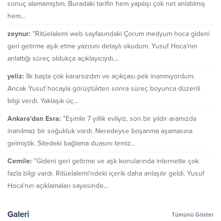
sonuç alamamıştım. Buradaki tarifin hem yapılışı çok net anlatılmış
hem...
zeynur:
"Ritüelalemi web sayfasındaki Çorum medyum hoca gideni
geri getirme aşık etme yazısını detaylı okudum. Yusuf Hoca'nın
anlattığı süreç oldukça açıklayıcıydı....
yeliz:
İlk başta çok kararsızdım ve açıkçası pek inanmıyordum.
Ancak Yusuf hocayla görüştükten sonra süreç boyunca düzenli
bilgi verdi. Yaklaşık üç...
Ankara'dan Esra:
"Eşimle 7 yıllık evliyiz, son bir yıldır aramızda
inanılmaz bir soğukluk vardı. Neredeyse boşanma aşamasına
gelmiştik. Sitedeki bağlama duasını temiz...
Cemile:
"Gideni geri getirme ve aşk konularında internette çok
fazla bilgi vardı. Ritüelalemi'ndeki içerik daha anlaşılır geldi. Yusuf
Hoca'nın açıklamaları sayesinde...
Galeri
Tümünü Göster