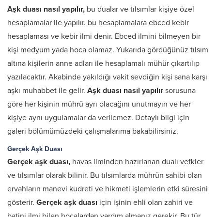
Aşk duası nasıl yapılır,
bu dualar ve tılsımlar kişiye özel
hesaplamalar ile yapılır. bu hesaplamalara ebced kebir
hesaplaması ve kebir ilmi denir. Ebced ilmini bilmeyen bir
kişi medyum yada hoca olamaz. Yukarıda gördüğünüz tılsım
altına kişilerin anne adları ile hesaplamalı mühür çıkartılıp
yazılacaktır. Akabinde yakıldığı vakit sevdiğin kişi sana karşı
aşkı muhabbet ile gelir.
Aşk duası nasıl yapılır
sorusuna
göre her kişinin mührü ayrı olacağını unutmayın ve her
kişiye aynı uygulamalar da verilemez. Detaylı bilgi için
galeri bölümümüzdeki çalışmalarıma bakabilirsiniz.
Gerçek Aşk Duası
Gerçek aşk duası,
havas ilminden hazırlanan dualı vefkler
ve tılsımlar olarak bilinir. Bu tılsımlarda mührün sahibi olan
ervahların manevi kudreti ve hikmeti işlemlerin etki süresini
gösterir.
Gerçek aşk duası
için işinin ehli olan zahiri ve
batini ilmi bilen hocalardan yardım almanız gerekir. Bu tür