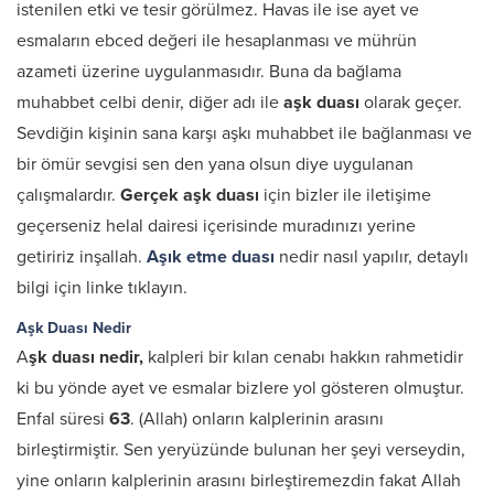
istenilen etki ve tesir görülmez. Havas ile ise ayet ve
esmaların ebced değeri ile hesaplanması ve mührün
azameti üzerine uygulanmasıdır. Buna da bağlama
muhabbet celbi denir, diğer adı ile
aşk duası
olarak geçer.
Sevdiğin kişinin sana karşı aşkı muhabbet ile bağlanması ve
bir ömür sevgisi sen den yana olsun diye uygulanan
çalışmalardır.
Gerçek aşk duası
için bizler ile iletişime
geçerseniz helal dairesi içerisinde muradınızı yerine
getiririz inşallah.
Aşık etme duası
nedir nasıl yapılır, detaylı
bilgi için linke tıklayın.
Aşk Duası Nedir
A
şk duası nedir,
kalpleri bir kılan cenabı hakkın rahmetidir
ki bu yönde ayet ve esmalar bizlere yol gösteren olmuştur.
Enfal süresi
63
. (Allah) onların kalplerinin arasını
birleştirmiştir. Sen yeryüzünde bulunan her şeyi verseydin,
yine onların kalplerinin arasını birleştiremezdin fakat Allah