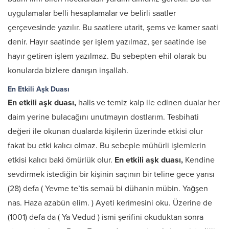
uygulamalar belli hesaplamalar ve belirli saatler
çerçevesinde yazılır. Bu saatlere utarit, şems ve kamer saati
denir. Hayır saatinde şer işlem yazılmaz, şer saatinde ise
hayır getiren işlem yazılmaz. Bu sebepten ehil olarak bu
konularda bizlere danışın inşallah.
En Etkili Aşk Duası
En etkili aşk duası,
halis ve temiz kalp ile edinen dualar her
daim yerine bulacağını unutmayın dostlarım. Tesbihati
değeri ile okunan dualarda kişilerin üzerinde etkisi olur
fakat bu etki kalıcı olmaz. Bu sebeple mühürli işlemlerin
etkisi kalıcı baki ömürlük olur.
En etkili aşk duası,
Kendine
sevdirmek istediğin bir kişinin saçının bir teline gece yarısı
(28) defa ( Yevme te’tis semaü bi dühanin mübin. Yağşen
nas. Haza azabün elim. ) Ayeti kerimesini oku. Üzerine de
(1001) defa da ( Ya Vedud ) ismi şerifini okuduktan sonra