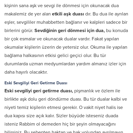
kişinin sana aşk ve sevgi ile dönmesi için okunacak dua
makalemiz de yer alan
etkili aşk duası
dır. Bu dua ile ayrılan
eşler, sevgililer muhabbetten bağlanır ve kalpleri sadece bir
birlerini görür.
Sevdiğinin geri dönmesi için dua,
bu konuda
bir çok esmalar ve okunacak dualar vardır. Fakat yapılan
okumalar kişilerin üzerin de yetersiz olur. Okuma ile yapılan
bağlama halkasının etkisi gelici geçici olur. Bu tür
durumlarda uzman medyumlardan yardım almanız izler için
daha hayırlı olacaktır.
Eski Sevgiliyi Geri Getirme Duası
Eski sevgiliyi geri getirme duası,
pişmanlık ve özlem ile
birlikte aşk dolu geri döndürme duası. Bu tür dualar kalbi ve
niyeti temiz kişilerin etmesi gerekir. O vakit niyet halis ise
dua kapısı size açık kalır. Sizler büyüde isteseniz duada
isteniz Rabbim ol demeden hiç bir şeyin olmayacağını
bilirsiniz. Bu sebepten haktan ve hak yolundan ayrılmayın