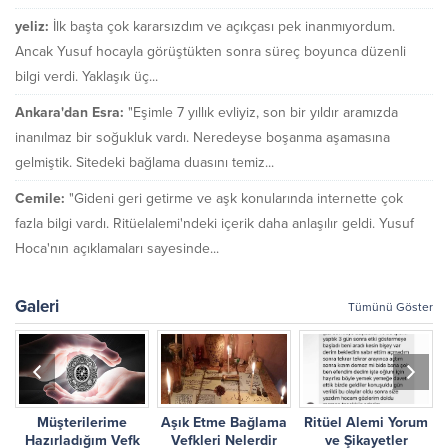
yeliz:
İlk başta çok kararsızdım ve açıkçası pek inanmıyordum.
Ancak Yusuf hocayla görüştükten sonra süreç boyunca düzenli
bilgi verdi. Yaklaşık üç...
Ankara'dan Esra:
"Eşimle 7 yıllık evliyiz, son bir yıldır aramızda
inanılmaz bir soğukluk vardı. Neredeyse boşanma aşamasına
gelmiştik. Sitedeki bağlama duasını temiz...
Cemile:
"Gideni geri getirme ve aşk konularında internette çok
fazla bilgi vardı. Ritüelalemi'ndeki içerik daha anlaşılır geldi. Yusuf
Hoca'nın açıklamaları sayesinde...
Galeri
Tümünü Göster
Müşterilerime
Aşık Etme Bağlama
Ritüel Alemi Yorum
r
Hazırladığım Vefk
Vefkleri Nelerdir
ve Şikayetler