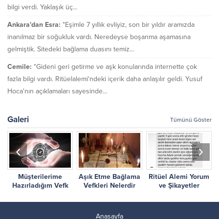
bilgi verdi. Yaklaşık üç...
Ankara'dan Esra:
"Eşimle 7 yıllık evliyiz, son bir yıldır aramızda
inanılmaz bir soğukluk vardı. Neredeyse boşanma aşamasına
gelmiştik. Sitedeki bağlama duasını temiz...
Cemile:
"Gideni geri getirme ve aşk konularında internette çok
fazla bilgi vardı. Ritüelalemi'ndeki içerik daha anlaşılır geldi. Yusuf
Hoca'nın açıklamaları sayesinde...
Galeri
Tümünü Göster
Müşterilerime
Aşık Etme Bağlama
Ritüel Alemi Yorum
r
Hazırladığım Vefk
Vefkleri Nelerdir
ve Şikayetler
Çalışmalarım
Anasayfa