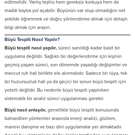
edilmelidir. Yanlış teşhis hem gereksiz korkuya hem de
maddi kayba yol açabilir. Büyünün var olup olmadığını net
şekilde öğrenmek ve doğru yönlendirme almak için detaylı
bilgi almak için arayın.
Büyü Tespiti Nasıl Yapılır?
Büyü tespiti nasıl yapılır,
süreci sanıldığı kadar basit bir
uygulama değildir. Sağlıklı bir değerlendirme için kişinin
geçmiş yaşam süreci, son dönemde yaşadığı değişimler ve
mevcut ruh hali birlikte ele alınmalıdır. Sadece bir rüya, tek
bir huzursuzluk hali ya da geçici bir sorun büyü tespiti için
yeterli değildir. Bu nedenle büyü tespiti yapılırken
sistematik bir analiz süreci uygulanması gerekir.
Büyü nasıl anlaşılır,
genellikle büyü tespiti konusunda
bahsedilen yöntemler arasında enerji analizi, gözlem,
manevi danışma ve bazı dini uygulamalar yer almaktadır.