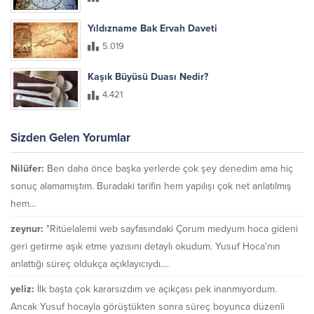
Yıldızname Bak Ervah Daveti
5.019
Kaşık Büyüsü Duası Nedir?
4.421
Sizden Gelen Yorumlar
Nilüfer:
Ben daha önce başka yerlerde çok şey denedim ama hiç
sonuç alamamıştım. Buradaki tarifin hem yapılışı çok net anlatılmış
hem...
zeynur:
"Ritüelalemi web sayfasındaki Çorum medyum hoca gideni
geri getirme aşık etme yazısını detaylı okudum. Yusuf Hoca'nın
anlattığı süreç oldukça açıklayıcıydı....
yeliz:
İlk başta çok kararsızdım ve açıkçası pek inanmıyordum.
Ancak Yusuf hocayla görüştükten sonra süreç boyunca düzenli