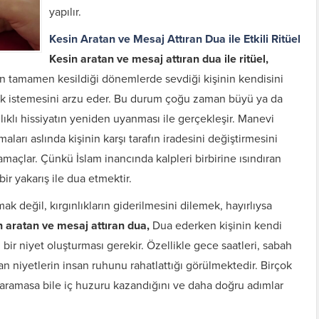
yapılır.
Kesin Aratan ve Mesaj Attıran Dua ile Etkili Ritüel
Kesin aratan ve mesaj attıran dua ile ritüel,
imin tamamen kesildiği dönemlerde sevdiği kişinin kendisini
ak istemesini arzu eder. Bu durum çoğu zaman büyü ya da
lıklı hissiyatın yeniden uyanması ile gerçekleşir. Manevi
ları aslında kişinin karşı tarafın iradesini değiştirmesini
 amaçlar. Çünkü İslam inancında kalpleri birbirine ısındıran
ir yakarış ile dua etmektir.
ak değil, kırgınlıkların giderilmesini dilemek, hayırlıysa
n aratan ve mesaj attıran dua,
Dua ederken kişinin kendi
 bir niyet oluşturması gerekir. Özellikle gece saatleri, sabah
n niyetlerin insan ruhunu rahatlattığı görülmektedir. Birçok
f aramasa bile iç huzuru kazandığını ve daha doğru adımlar