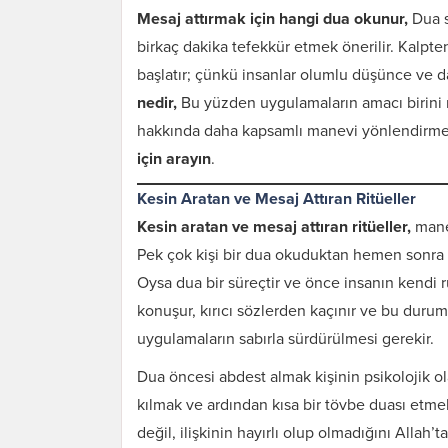
Mesaj attırmak için hangi dua okunur,
Dua s
birkaç dakika tefekkür etmek önerilir. Kalpte
başlatır; çünkü insanlar olumlu düşünce ve d
nedir,
Bu yüzden uygulamaların amacı birini 
hakkında daha kapsamlı manevi yönlendirme 
için arayın
.
Kesin Aratan ve Mesaj Attıran Ritüeller
Kesin aratan ve mesaj attıran ritüeller,
mane
Pek çok kişi bir dua okuduktan hemen sonra 
Oysa dua bir süreçtir ve önce insanın kendi r
konuşur, kırıcı sözlerden kaçınır ve bu durum
uygulamaların sabırla sürdürülmesi gerekir.
Dua öncesi abdest almak kişinin psikolojik o
kılmak ve ardından kısa bir tövbe duası etmek
değil, ilişkinin hayırlı olup olmadığını Allah’