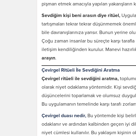
pişman etmek amacıyla yapılan yakarışların 
Sevdiğim kişi beni arasın diye ritüel,
Uygula
tartışmaları tekrar tekrar düşünmemek önemli
bile davranışlarınıza yansır. Bunun yerine olu
Çoğu zaman insanlar bu süreçte karşı tarafl
iletişim kendiliğinden kurulur. Manevi hazırl
arayın
.
Çevirgel Ritüeli İle Sevdiğini Aratma
Çevirgel ritüeli ile sevdiğini aratma,
toplumda
olarak niyet odaklama yöntemidir. Kişi sevdi
düşüncelerini toparlamak ve olumsuz duyguları
Karı Koca Arası
Muhabbeti Artıran
Bu uygulamanın temelinde karşı tarafı zorlamak
Dua ve Etkileri
Çevirgel duası nedir,
Bu yöntemde kişi belirl
odaklanır ve ardından kalbinden geçen iyi dilek
niyet cümlesi kullanılır. Bu yaklaşım kişinin o