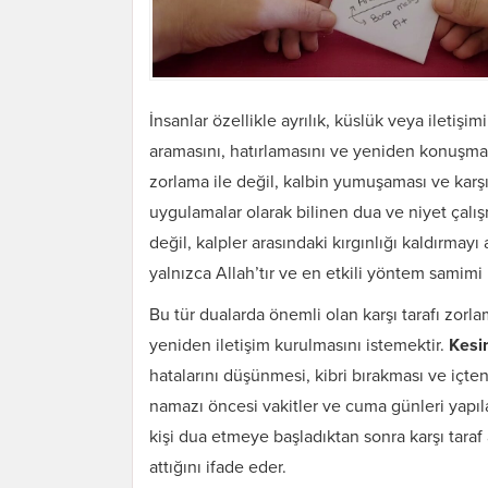
İnsanlar özellikle ayrılık, küslük veya iletiş
aramasını, hatırlamasını ve yeniden konuşm
zorlama ile değil, kalbin yumuşaması ve karşı
uygulamalar olarak bilinen dua ve niyet çalışma
değil, kalpler arasındaki kırgınlığı kaldırmayı
yalnızca Allah’tır ve en etkili yöntem samimi b
Bu tür dualarda önemli olan karşı tarafı zorlam
yeniden iletişim kurulmasını istemektir.
Kesi
hatalarını düşünmesi, kibri bırakması ve içten
namazı öncesi vakitler ve cuma günleri yapıla
kişi dua etmeye başladıktan sonra karşı tara
attığını ifade eder.