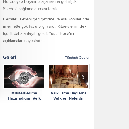
Neredeyse boşanma aşamasına gelmiştik.
Sitedeki bağlama duasını temiz...
Cemile:
"Gideni geri getirme ve aşk konularında
internette çok fazla bilgi vardı. Ritüelalemi'ndeki
içerik daha anlaşılır geldi. Yusuf Hoca'nın
açıklamaları sayesinde...
Galeri
Tümünü Göster
Müşterilerime
Aşık Etme Bağlama
Ritüel Alemi Yorum
Hazırladığım Vefk
Vefkleri Nelerdir
Şikayetler
Çalışmalarım