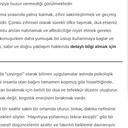
kişiye huzur vermediği görülmektedir.
ma sırasında yalnız kalmak, zihni sakinleştirmek ve geçmiş
dir. Çünkü zihinsel olarak sürekli öfke taşımak, dua etseniz
mlu anıları hatırlamak ve affediciliğe niyet etmek gerekir.
a konuşurken daha yumuşak bir üslup kullanmaya başlar ve
ık, sabır ve doğru yaklaşım hakkında
detaylı bilgi almak için
 “çevirgel” olarak bilinen uygulamalar aslında psikolojik
ği insanla olan bağını tamamen kopmuş gibi hissettiğinde,
 bırakmak için belirli bir dua ve tefekkür düzeni oluşturur.
Kişiye Özel Vefkler ve
Zırh için Yazıln Vefkler
Vefk Yazmak İçin
Tılsımlar
Gerekli Malzemeler
 değil, kırgınlık enerjisini bırakmak vardır.
i bir saatte sakin bir ortamda oturur, birkaç dakika nefesine
leri söyler. “Hayırlıysa yollarımızı tekrar kesiştir” gibi bir
bsesif düşüncelerini azaltır ve takıntılı bekleme davranışını