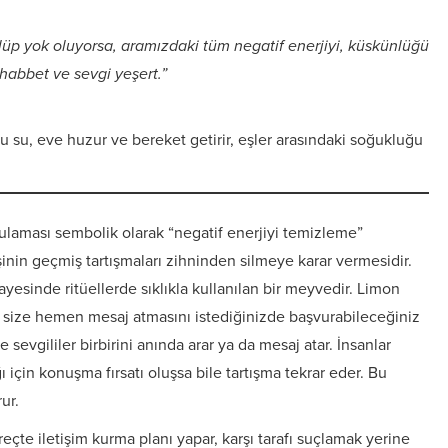
lüp yok oluyorsa, aramızdaki tüm negatif enerjiyi, küskünlüğü
abbet ve sevgi yeşert.”
Bu su, eve huzur ve bereket getirir, eşler arasındaki soğukluğu
laması sembolik olarak “negatif enerjiyi temizleme”
inin geçmiş tartışmaları zihninden silmeye karar vermesidir.
ayesinde ritüellerde sıklıkla kullanılan bir meyvedir. Limon
zin size hemen mesaj atmasını istediğinizde başvurabileceğiniz
 sevgililer birbirini anında arar ya da mesaj atar. İnsanlar
ığı için konuşma fırsatı oluşsa bile tartışma tekrar eder. Bu
ur.
reçte iletişim kurma planı yapar, karşı tarafı suçlamak yerine