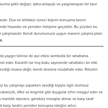
 kurma şekli değişir; daha anlayışlı ve yargılamayan bir tavır
rıdır. Dua ve tefekkür süreci kişinin konuşma tarzını
vende hisseder ve yeniden iletişime geçebilir. Bu yüzden bu
m çalışmasıdır. Kendi durumunuza uygun manevi çalışma planı
ın
.
a yaygın bilinse de asıl etkisi sembolik bir rahatlama
il eder. Karanfil ise hoş koku sayesinde rahatlatıcı bir etki
evdiği insana değil, kendi stresine müdahale eder. Ritüelin
şi bu çalışmayı yaparken sevdiği kişiyle ilgili olumsuz
ıskançlık, öfke ve kırgınlık gibi duygular zihni meşgul eder ve
a mantıklı davranır, gereksiz mesajlar atmaz ve karşı taraf
 karşı tarafın yeniden konuşma isteğini artırır.