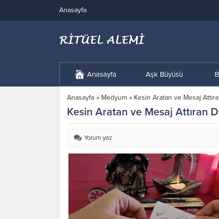
Anasayfa
Anasayfa
Aşk Büyüsü
B
Anasayfa
»
Medyum
»
Kesin Aratan ve Mesaj Attıra
Kesin Aratan ve Mesaj Attıran Du
Yorum yaz