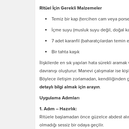
Ritüel İçin Gerekli Malzemeler
Temiz bir kap (tercihen cam veya porse
İçme suyu (musluk suyu değil, doğal k
7 adet karanfil (baharatçılardan temin ed
Bir tahta kaşık
İlişkilerde en sık yapılan hata sürekli arama
davranışı oluşturur. Manevi çalışmalar ise ki
Böylece iletişim zorlamadan, kendiliğinden g
detaylı bilgi almak için arayın
.
Uygulama Adımları
1. Adım – Hazırlık:
Ritüele başlamadan önce güzelce abdest alı
olmadığı sessiz bir odaya geçilir.