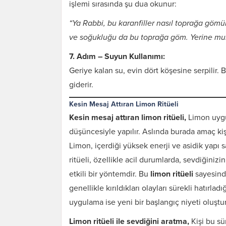
işlemi sırasında şu dua okunur:
“Ya Rabbi, bu karanfiller nasıl toprağa gömü
ve soğukluğu da bu toprağa göm. Yerine muh
7. Adım – Suyun Kullanımı:
Geriye kalan su, evin dört köşesine serpilir. 
giderir.
Kesin Mesaj Attıran Limon Ritüeli
Kesin mesaj attıran limon ritüeli,
Limon uygu
düşüncesiyle yapılır. Aslında burada amaç kiş
Limon, içerdiği yüksek enerji ve asidik yapı s
ritüeli, özellikle acil durumlarda, sevdiğini
etkili bir yöntemdir. Bu
limon ritüeli
sayesinde
genellikle kırıldıkları olayları sürekli hatırlad
uygulama ise yeni bir başlangıç niyeti oluştur
Limon ritüeli ile sevdiğini aratma,
Kişi bu sü