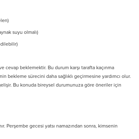
len)
aynak suyu olmalı)
ilebilir)
k ve cevap beklemektir. Bu durum karşı tarafta kaçınma
şinin bekleme sürecini daha sağlıklı geçirmesine yardımcı olur.
elişir. Bu konuda bireysel durumunuza göre öneriler için
nır. Perşembe gecesi yatsı namazından sonra, kimsenin