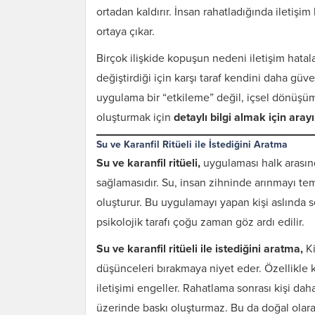
ortadan kaldırır. İnsan rahatladığında iletişim
ortaya çıkar.
Birçok ilişkide kopuşun nedeni iletişim hatala
değiştirdiği için karşı taraf kendini daha gü
uygulama bir “etkileme” değil, içsel dönüşü
oluşturmak için
detaylı bilgi almak için aray
Su ve Karanfil Ritüeli ile İstediğini Aratma
Su ve karanfil ritüeli,
uygulaması halk arasınd
sağlamasıdır. Su, insan zihninde arınmayı tems
oluşturur. Bu uygulamayı yapan kişi aslında s
psikolojik tarafı çoğu zaman göz ardı edilir.
Su ve karanfil ritüeli ile istediğini aratma,
Ki
düşünceleri bırakmaya niyet eder. Özellikle k
iletişimi engeller. Rahatlama sonrası kişi dah
üzerinde baskı oluşturmaz. Bu da doğal olarak