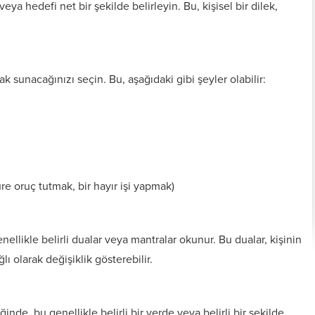
eya hedefi net bir şekilde belirleyin. Bu, kişisel bir dilek,
k sunacağınızı seçin. Bu, aşağıdaki gibi şeyler olabilir:
üre oruç tutmak, bir hayır işi yapmak)
Kişiye Özel Vefkler ve
Zırh için Yazıln Vefkler
Vefk Yazmak İçin
ellikle belirli dualar veya mantralar okunur. Bu dualar, kişinin
Tılsımlar
Gerekli Malzemeler
ı olarak değişiklik gösterebilir.
de, bu genellikle belirli bir yerde veya belirli bir şekilde