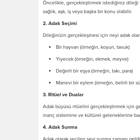
Öncelikle, gerçekleştirmek istediğiniz dileği v
sağlık, aşk, iş veya başka bir konu olabilir.
2. Adak Seçimi
Dileğinizin gerçekleşmesi için neyi adak olara
Bir hayvan (örneğin, koyun, tavuk)
Yiyecek (örneğin, ekmek, meyve)
Değerli bir eşya (örneğin, takı, para)
Manevi bir eylem (örneğin, belirli bir s
3. Ritüel ve Dualar
Karı Koca Arası
Adak büyüsü ritüelini gerçekleştirmek için gen
Muhabbeti Artıran
Dua ve Etkileri
inanç sistemine ve kültürel geleneklerine bağl
4. Adak Sunma
Adak olarak seçilen şeyi sunma zamanı geldiğin