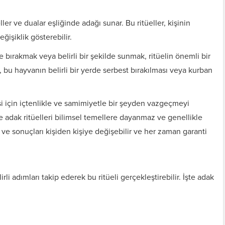
eller ve dualar eşliğinde adağı sunar. Bu ritüeller, kişinin
ğişiklik gösterebilir.
re bırakmak veya belirli bir şekilde sunmak, ritüelin önemli bir
, bu hayvanın belirli bir yerde serbest bırakılması veya kurban
si için içtenlikle ve samimiyetle bir şeyden vazgeçmeyi
e adak ritüelleri bilimsel temellere dayanmaz ve genellikle
ri ve sonuçları kişiden kişiye değişebilir ve her zaman garanti
lirli adımları takip ederek bu ritüeli gerçekleştirebilir. İşte adak