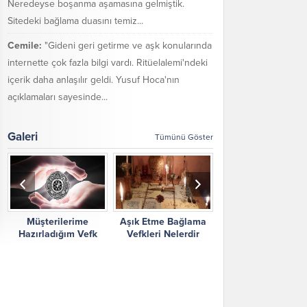
Neredeyse boşanma aşamasına gelmiştik.
Sitedeki bağlama duasını temiz...
Cemile:
"Gideni geri getirme ve aşk konularında
internette çok fazla bilgi vardı. Ritüelalemi'ndeki
içerik daha anlaşılır geldi. Yusuf Hoca'nın
açıklamaları sayesinde...
Galeri
Tümünü Göster
Müşterilerime
Aşık Etme Bağlama
Ritüel Alemi Yorum
Hazırladığım Vefk
Vefkleri Nelerdir
Şikayetler
Çalışmalarım