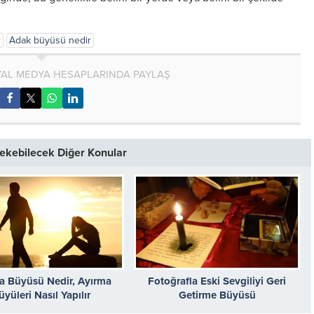
r
Adak büyüsü nedir
AL MEDYA HESAPLARINDA PAYLAŞ
 Çekebilecek Diğer Konular
a Büyüsü Nedir, Ayırma
Fotoğrafla Eski Sevgiliyi Geri
üyüleri Nasıl Yapılır
Getirme Büyüsü