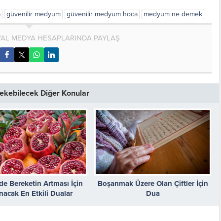
a
güvenilir medyum
güvenilir medyum hoca
medyum ne demek
AL MEDYA HESAPLARINDA PAYLAŞ
 Çekebilecek Diğer Konular
nde Bereketin Artması İçin
Boşanmak Üzere Olan Çiftler İçin
acak En Etkili Dualar
Dua