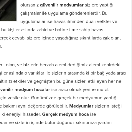
olursanız
güvenilir medyumlar
sizlere yaptığı
çalışmalar ile uygulama gönderenlerdir. Bu
uygulamalar ise havas ilminden dualı vefkler ve
 bu kişiler aslında zahiri ve batine ilme sahip havas
çek cevabı sizlere içinde yaşadığınız sıkıntılarda ışık olan,
.
leri olan, ve bizlerin berzah alemi dediğimiz alemi kebirdeki
şiler aslında o varlıklar ile sizlerin arasında ki bir bağ yada aracı
 altınızı etkiler ve geçmişten bu güne sizleri etkileyen her ne
venilir medyum hocalar
ise aracı olmak yerine murat
si için vesile olur. Günümüzde gerçek bir medyumun yaptığı
me bakımı aynı değerde görülebilir.
Medyumlar
sizlerin isteği
 ki enerjiyi hisseder.
Gerçek medyum hoca
ise
der ve sizlerin içinde bulunduğunuz sıkıntınıza yardım