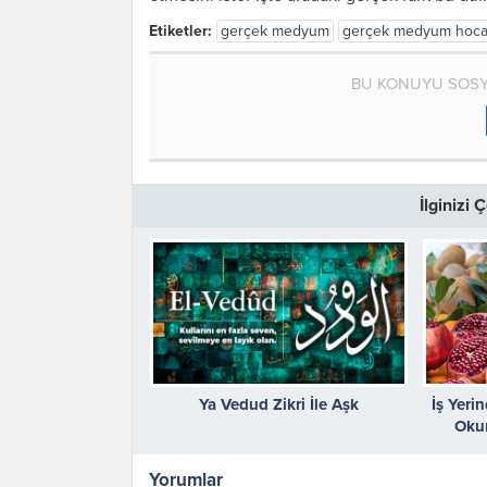
Etiketler:
gerçek medyum
gerçek medyum hoc
BU KONUYU SOSY
İlginizi
Ya Vedud Zikri İle Aşk
İş Yeri
Okun
Yorumlar