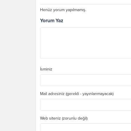
Henüz yorum yapılmamış.
Yorum Yaz
İsminiz
Mail adresiniz (gerekli - yayınlanmayacak)
Karı Koca Arası
Muhabbeti Artıran
Dua ve Etkileri
Web siteniz (zorunlu değil)