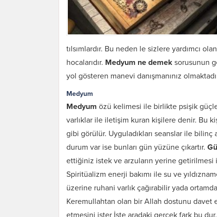
tılsımlardır. Bu neden le sizlere yardımcı olan
hocalarıdır.
Medyum ne demek
sorusunun ger
yol gösteren manevi danışmanınız olmaktadır
Medyum
Medyum
özü kelimesi ile birlikte psişik güç
varlıklar ile iletişim kuran kişilere denir. Bu ki
gibi görülür. Uyguladıkları seanslar ile bilinç
durum var ise bunları gün yüzüne çıkartır.
Gü
ettiğiniz istek ve arzuların yerine getirilme
Spiritüalizm enerji bakımı ile su ve yıldızna
üzerine ruhani varlık çağırabilir yada ortamda
Keremullahtan olan bir Allah dostunu davet e
etmesini ister İşte aradaki gerçek fark bu dur.