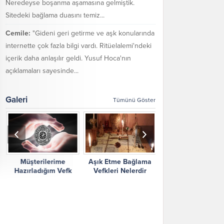
Neredeyse boşanma aşamasına gelmiştik.
Sitedeki bağlama duasını temiz...
Cemile:
"Gideni geri getirme ve aşk konularında
internette çok fazla bilgi vardı. Ritüelalemi'ndeki
içerik daha anlaşılır geldi. Yusuf Hoca'nın
açıklamaları sayesinde...
Galeri
Tümünü Göster
Müşterilerime
Aşık Etme Bağlama
Ritüel Alemi Yorum
Hazırladığım Vefk
Vefkleri Nelerdir
Şikayetler
Çalışmalarım