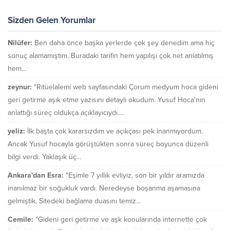
Sizden Gelen Yorumlar
Nilüfer:
Ben daha önce başka yerlerde çok şey denedim ama hiç
sonuç alamamıştım. Buradaki tarifin hem yapılışı çok net anlatılmış
hem...
zeynur:
"Ritüelalemi web sayfasındaki Çorum medyum hoca gideni
geri getirme aşık etme yazısını detaylı okudum. Yusuf Hoca'nın
anlattığı süreç oldukça açıklayıcıydı....
yeliz:
İlk başta çok kararsızdım ve açıkçası pek inanmıyordum.
Ancak Yusuf hocayla görüştükten sonra süreç boyunca düzenli
bilgi verdi. Yaklaşık üç...
Ankara'dan Esra:
"Eşimle 7 yıllık evliyiz, son bir yıldır aramızda
inanılmaz bir soğukluk vardı. Neredeyse boşanma aşamasına
gelmiştik. Sitedeki bağlama duasını temiz...
Cemile:
"Gideni geri getirme ve aşk konularında internette çok