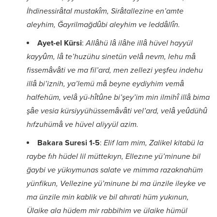
İhdinessirâtal mustakîm, Sirâtallezine en’amte
aleyhim, Ğayrilmağdûbi aleyhim ve leddâllîn.
Ayet-el Kürsi
:
Allâhü lâ ilâhe illâ hüvel hayyül
kayyûm, lâ te’huzühu sinetün velâ nevm, lehu mâ
fissemâvâti ve ma fil’ard, men zellezi yeşfeu indehu
illâ bi’iznih, ya’lemü mâ beyne eydiyhim vemâ
halfehüm, velâ yü-hîtûne bi’şey’im min ilmihî illâ bima
şâe vesia kürsiyyühüssemâvâti vel’ard, velâ yeûdühû
hıfzuhümâ ve hüvel aliyyül azim.
Bakara Suresi 1-5
:
Elif lam mim, Zalikel kitabü la
raybe fıh hüdel lil müttekıyn, Ellezıne yü’minune bil
ğaybi ve yükıymunas salate ve mimma razaknahüm
yünfikun, Vellezine yü’minune bi ma ünzile ileyke ve
ma ünzile min kablik ve bil ahırati hüm yukınun,
Ülaike ala hüdem mir rabbihim ve ülaike hümül