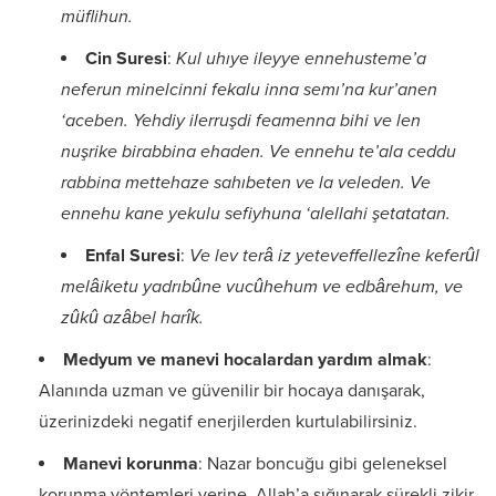
müflihun.
Cin Suresi
:
Kul uhıye ileyye ennehusteme’a
neferun minelcinni fekalu inna semı’na kur’anen
‘aceben. Yehdiy ilerruşdi feamenna bihi ve len
nuşrike birabbina ehaden. Ve ennehu te’ala ceddu
rabbina mettehaze sahıbeten ve la veleden. Ve
ennehu kane yekulu sefiyhuna ‘alellahi şetatatan.
Enfal Suresi
:
Ve lev terâ iz yeteveffellezîne keferûl
melâiketu yadrıbûne vucûhehum ve edbârehum, ve
zûkû azâbel harîk.
Medyum ve manevi hocalardan yardım almak
:
Alanında uzman ve güvenilir bir hocaya danışarak,
üzerinizdeki negatif enerjilerden kurtulabilirsiniz.
Manevi korunma
: Nazar boncuğu gibi geleneksel
korunma yöntemleri yerine, Allah’a sığınarak sürekli zikir