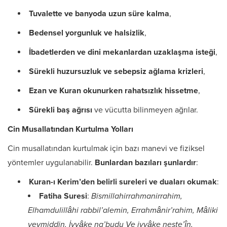
Tuvalette ve banyoda uzun süre kalma
,
Bedensel yorgunluk ve halsizlik
,
İbadetlerden ve dini mekanlardan uzaklaşma isteği
,
Sürekli huzursuzluk ve sebepsiz ağlama krizleri
,
Ezan ve Kuran okunurken rahatsızlık hissetme
,
Sürekli baş ağrısı
ve vücutta bilinmeyen ağrılar.
Cin Musallatından Kurtulma Yolları
Cin musallatından kurtulmak için bazı manevi ve fiziksel
yöntemler uygulanabilir.
Bunlardan bazıları şunlardır
:
Kuran-ı Kerim’den belirli sureleri ve duaları okumak
:
Fatiha Suresi
:
Bismillahirrahmanirrahim,
Elhamdulillâhi rabbil’alemin, Errahmânir’rahim, Mâliki
yevmiddin, İyyâke na’budu Ve iyyâke neste’în,