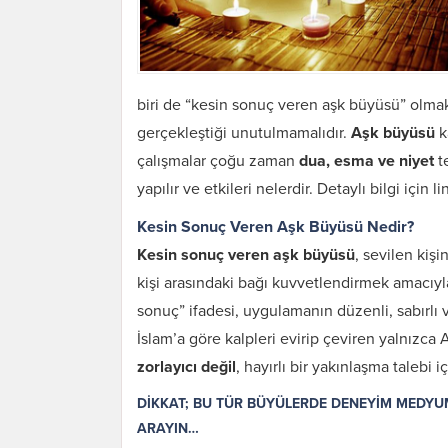
biri de “kesin sonuç veren aşk büyüsü” olmakt
gerçekleştiği unutulmamalıdır.
Aşk büyüsü
k
çalışmalar çoğu zaman
dua, esma ve niyet
t
yapılır ve etkileri nelerdir. Detaylı bilgi için li
Kesin Sonuç Veren Aşk Büyüsü Nedir?
Kesin sonuç veren aşk büyüsü
, sevilen kiş
kişi arasındaki bağı kuvvetlendirmek amacıyl
sonuç” ifadesi, uygulamanın düzenli, sabırlı v
İslam’a göre kalpleri evirip çeviren yalnızca 
zorlayıcı değil
, hayırlı bir yakınlaşma talebi i
DİKKAT; BU TÜR BÜYÜLERDE DENEYİM MEDYUM
ARAYIN…