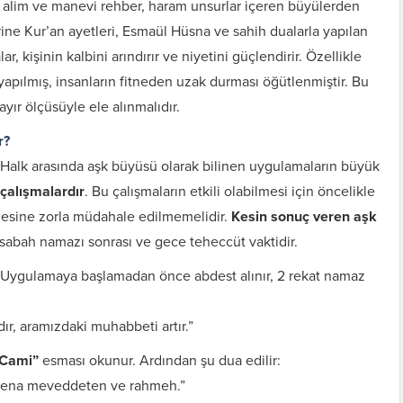
 alim ve manevi rehber, haram unsurlar içeren büyülerden
rine Kur’an ayetleri, Esmaül Hüsna ve sahih dualarla yapılan
r, kişinin kalbini arındırır ve niyetini güçlendirir. Özellikle
yapılmış, insanların fitneden uzak durması öğütlenmiştir. Bu
yır ölçüsüyle ele alınmalıdır.
r?
Halk arasında aşk büyüsü olarak bilinen uygulamaların büyük
 çalışmalardır
. Bu çalışmaların etkili olabilmesi için öncelikle
iradesine zorla müdahale edilmemelidir.
Kesin sonuç veren aşk
sabah namazı sonrası ve gece teheccüt vaktidir.
Uygulamaya başlamadan önce abdest alınır, 2 rekat namaz
ndır, aramızdaki muhabbeti artır.”
 Cami”
esması okunur. Ardından şu dua edilir:
ynena meveddeten ve rahmeh.”