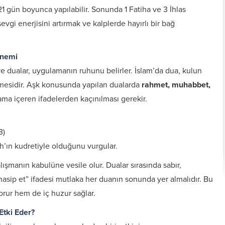
21 gün boyunca yapılabilir. Sonunda 1 Fatiha ve 3 İhlas
gi enerjisini artırmak ve kalplerde hayırlı bir bağ
Önemi
ve dualar, uygulamanın ruhunu belirler. İslam’da dua, kulun
mesidir. Aşk konusunda yapılan dualarda
rahmet, muhabbet,
ama içeren ifadelerden kaçınılması gerekir.
3)
ah’ın kudretiyle olduğunu vurgular.
Kişiye Özel Vefkler ve
Zırh için Yazıln Vefkler
Vefk Yazmak İçin
lışmanın kabulüne vesile olur. Dualar sırasında sabır,
Tılsımlar
Gerekli Malzemeler
 nasip et” ifadesi mutlaka her duanın sonunda yer almalıdır. Bu
rur hem de iç huzur sağlar.
tki Eder?