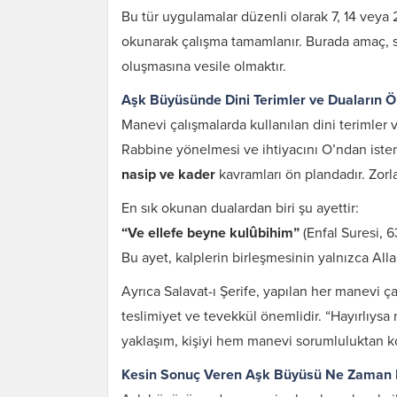
Bu tür uygulamalar düzenli olarak 7, 14 veya 
okunarak çalışma tamamlanır. Burada amaç, sev
oluşmasına vesile olmaktır.
Aşk Büyüsünde Dini Terimler ve Duaların 
Manevi çalışmalarda kullanılan dini terimler 
Rabbine yönelmesi ve ihtiyacını O’ndan iste
nasip ve kader
kavramları ön plandadır. Zorl
En sık okunan dualardan biri şu ayettir:
“Ve ellefe beyne kulûbihim”
(Enfal Suresi, 6
Bu ayet, kalplerin birleşmesinin yalnızca All
Karı Koca Arası
Ayrıca Salavat-ı Şerife, yapılan her manevi ça
Muhabbeti Artıran
teslimiyet ve tevekkül önemlidir. “Hayırlıysa
Dua ve Etkileri
yaklaşım, kişiyi hem manevi sorumluluktan ko
Kesin Sonuç Veren Aşk Büyüsü Ne Zaman E