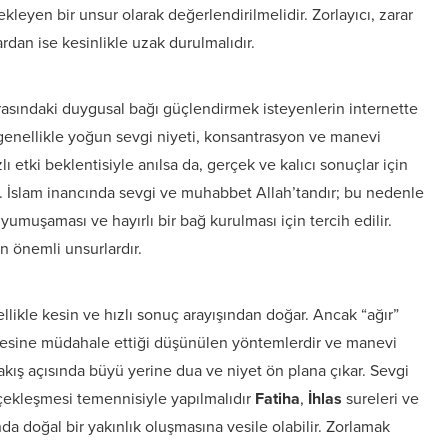
kleyen bir unsur olarak değerlendirilmelidir. Zorlayıcı, zarar
dan ise kesinlikle uzak durulmalıdır.
arasındaki duygusal bağı güçlendirmek isteyenlerin internette
r genellikle yoğun sevgi niyeti, konsantrasyon ve manevi
zlı etki beklentisiyle anılsa da, gerçek ve kalıcı sonuçlar için
. İslam inancında sevgi ve muhabbet Allah’tandır; bu nedenle
yumuşaması ve hayırlı bir bağ kurulması için tercih edilir.
en önemli unsurlardır.
llikle kesin ve hızlı sonuç arayışından doğar. Ancak “ağır”
radesine müdahale ettiği düşünülen yöntemlerdir ve manevi
bakış açısında büyü yerine dua ve niyet ön plana çıkar. Sevgi
rçekleşmesi temennisiyle yapılmalıdır
Fatiha
,
İhlas
sureleri ve
nda doğal bir yakınlık oluşmasına vesile olabilir. Zorlamak