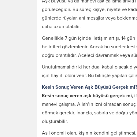
Aşk büyüsü ya da manevi aşk çalışmalarıyla il
görüleceğidir. Bu süreç kişiye, niyete ve kader
günlerde rüyalar, ani mesajlar veya beklenmedi
daha uzun olabilir.
Genellikle 7 gün içinde iletişim artışı, 14
belirtileri gözlemlenir. Ancak bu süreler kesin
doğru orantılıdır. Aceleci davranmak veya sür
Unutulmamalıdır ki her dua, kabul olacak diye
için hayırlı olanı verir. Bu bilinçle yapılan ça
Kesin Sonuç Veren Aşk Büyüsü Gerçek mi
Kesin sonuç veren aşk büyüsü gerçek mi,
i
manevi çalışma, Allah’ın izni olmadan sonuç
görmek gerekir. İnançla, sabırla ve doğru y
oluşturabilir.
Asıl önemli olan, kişinin kendini geliştirmesi, 