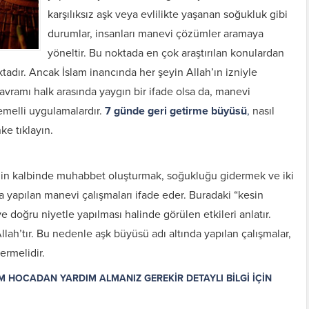
karşılıksız aşk veya evlilikte yaşanan soğukluk gibi
durumlar, insanları manevi çözümler aramaya
yöneltir. Bu noktada en çok araştırılan konulardan
adır. Ancak İslam inancında her şeyin Allah’ın izniyle
avramı halk arasında yaygın bir ifade olsa da, manevi
emelli uygulamalardır.
7 günde geri getirme büyüsü
,
nasıl
nke tıklayın.
inin kalbinde muhabbet oluşturmak, soğukluğu gidermek ve iki
a yapılan manevi çalışmaları ifade eder. Buradaki “kesin
e doğru niyetle yapılması halinde görülen etkileri anlatır.
Allah’tır. Bu nedenle aşk büyüsü adı altında yapılan çalışmalar,
çermelidir.
 HOCADAN YARDIM ALMANIZ GEREKİR DETAYLI BİLGİ İÇİN