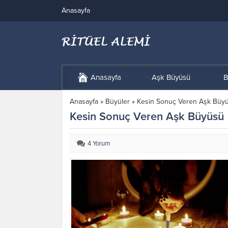
Anasayfa
Anasayfa
Aşk Büyüsü
B
Anasayfa
»
Büyüler
»
Kesin Sonuç Veren Aşk Büy
Kesin Sonuç Veren Aşk Büyüsü
4 Yorum