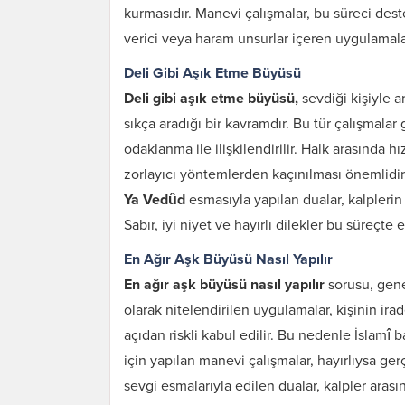
kurmasıdır. Manevi çalışmalar, bu süreci deste
verici veya haram unsurlar içeren uygulamalar
Deli Gibi Aşık Etme Büyüsü
Deli gibi aşık etme büyüsü,
sevdiği kişiyle 
sıkça aradığı bir kavramdır. Bu tür çalışmala
odaklanma ile ilişkilendirilir. Halk arasında hı
zorlayıcı yöntemlerden kaçınılması önemlidir
Ya Vedûd
esmasıyla yapılan dualar, kalplerin 
Sabır, iyi niyet ve hayırlı dilekler bu süreçte 
En Ağır Aşk Büyüsü Nasıl Yapılır
En ağır aşk büyüsü nasıl yapılır
sorusu, gene
olarak nitelendirilen uygulamalar, kişinin i
açıdan riskli kabul edilir. Bu nedenle İslamî 
için yapılan manevi çalışmalar, hayırlıysa ge
sevgi esmalarıyla edilen dualar, kalpler arası