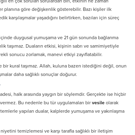
gili en çok sorulan sorulardan biri, etkinin ne zaman
 planına göre değişkenlik gösterebilir. Bazı kişiler ilk
k karşılaşmalar yaşadığını belirtirken, bazıları için süreç
 gün içinde duygusal yumuşama ve 21 gün sonunda bağlanma
lik taşımaz. Duaların etkisi, kişinin sabrı ve samimiyetiyle
ekli sonucu zorlamak, manevi etkiyi zayıflatabilir.
 bir kural taşımaz. Allah, kuluna bazen istediğini değil, onun
lışmalar daha sağlıklı sonuçlar doğurur.
?
fadesi, halk arasında yaygın bir söylemdir. Gerçekte ise hiçbir
 vermez. Bu nedenle bu tür uygulamaları bir
vesile
olarak
öntemlerle yapılan dualar, kalplerde yumuşama ve yakınlaşma
niyetini temizlemesi ve karşı tarafla sağlıklı bir iletişim