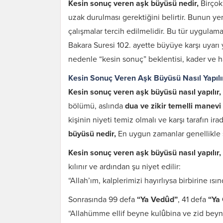
Kesin sonuç veren aşk büyüsü nedir,
Birçok
uzak durulması gerektiğini belirtir. Bunun ye
çalışmalar tercih edilmelidir. Bu tür uygulamala
Bakara Suresi 102. ayette büyüye karşı uyarı 
nedenle “kesin sonuç” beklentisi, kader ve ha
Kesin Sonuç Veren Aşk Büyüsü Nasıl Yapılı
Kesin sonuç veren aşk büyüsü nasıl yapılır,
bölümü, aslında
dua ve zikir temelli manevi
kişinin niyeti temiz olmalı ve karşı tarafın 
büyüsü nedir,
En uygun zamanlar genellikle 
Kesin sonuç veren aşk büyüsü nasıl yapılır,
kılınır ve ardından şu niyet edilir:
“Allah’ım, kalplerimizi hayırlıysa birbirine ısı
Sonrasında 99 defa
“Ya Vedûd”
, 41 defa
“Ya
“Allahümme ellif beyne kulûbina ve zid be