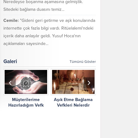
Neredeyse boşanma aşamasına gelmiştik.
Sitedeki bağlama duasını temiz...
Cemile:
"Gideni geri getirme ve aşk konularında
internette çok fazla bilgi vardı. Ritüelalemi'ndeki
içerik daha anlaşılır geldi. Yusuf Hoca'nın
açıklamaları sayesinde...
Galeri
Tümünü Göster
Müşterilerime
Aşık Etme Bağlama
Ritüel Alemi Yorum
Hazırladığım Vefk
Vefkleri Nelerdir
Şikayetler
Çalışmalarım