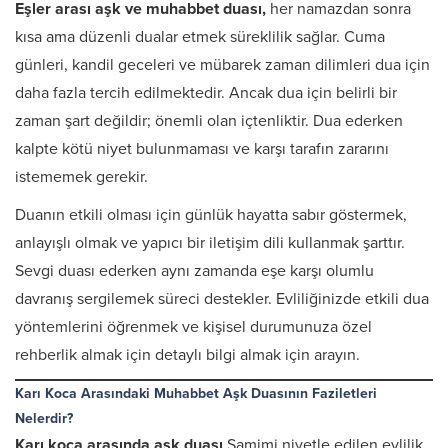
Eşler arası aşk ve muhabbet duası,
her namazdan sonra
kısa ama düzenli dualar etmek süreklilik sağlar. Cuma
günleri, kandil geceleri ve mübarek zaman dilimleri dua için
daha fazla tercih edilmektedir. Ancak dua için belirli bir
zaman şart değildir; önemli olan içtenliktir. Dua ederken
kalpte kötü niyet bulunmaması ve karşı tarafın zararını
istememek gerekir.
Duanın etkili olması için günlük hayatta sabır göstermek,
anlayışlı olmak ve yapıcı bir iletişim dili kullanmak şarttır.
Sevgi duası ederken aynı zamanda eşe karşı olumlu
davranış sergilemek süreci destekler. Evliliğinizde etkili dua
yöntemlerini öğrenmek ve kişisel durumunuza özel
rehberlik almak için detaylı bilgi almak için arayın.
Karı Koca Arasındaki Muhabbet Aşk Duasının Faziletleri
Nelerdir?
Karı koca arasında aşk duası
Samimi niyetle edilen evlilik