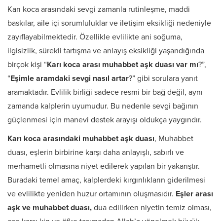
Karı koca arasındaki sevgi zamanla rutinleşme, maddi
baskılar, aile içi sorumluluklar ve iletişim eksikliği nedeniyle
zayıflayabilmektedir. Özellikle evlilikte ani soğuma,
ilgisizlik, sürekli tartışma ve anlayış eksikliği yaşandığında
birçok kişi “
Karı koca arası muhabbet aşk duası var mı
?”,
“
Eşimle aramdaki sevgi nasıl artar
?” gibi sorulara yanıt
aramaktadır. Evlilik birliği sadece resmi bir bağ değil, aynı
zamanda kalplerin uyumudur. Bu nedenle sevgi bağının
güçlenmesi için manevi destek arayışı oldukça yaygındır.
Karı koca arasındaki muhabbet aşk duası
, Muhabbet
duası, eşlerin birbirine karşı daha anlayışlı, sabırlı ve
merhametli olmasına niyet edilerek yapılan bir yakarıştır.
Buradaki temel amaç, kalplerdeki kırgınlıkların giderilmesi
ve evlilikte yeniden huzur ortamının oluşmasıdır.
Eşler arası
aşk ve muhabbet duası,
dua edilirken niyetin temiz olması,