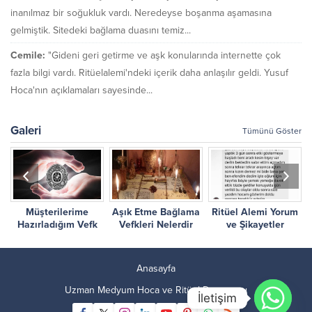
inanılmaz bir soğukluk vardı. Neredeyse boşanma aşamasına
gelmiştik. Sitedeki bağlama duasını temiz...
Cemile:
"Gideni geri getirme ve aşk konularında internette çok
fazla bilgi vardı. Ritüelalemi'ndeki içerik daha anlaşılır geldi. Yusuf
Hoca'nın açıklamaları sayesinde...
Galeri
Tümünü Göster
Müşterilerime
Aşık Etme Bağlama
Ritüel Alemi Yorum
r
Hazırladığım Vefk
Vefkleri Nelerdir
ve Şikayetler
Çalışmalarım
Anasayfa
Uzman Medyum Hoca ve Ritüel Danışmanı
İletişim