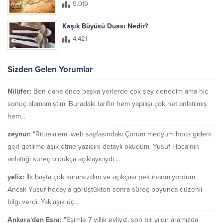
5.019
Kaşık Büyüsü Duası Nedir?
4.421
Sizden Gelen Yorumlar
Nilüfer:
Ben daha önce başka yerlerde çok şey denedim ama hiç
sonuç alamamıştım. Buradaki tarifin hem yapılışı çok net anlatılmış
hem...
zeynur:
"Ritüelalemi web sayfasındaki Çorum medyum hoca gideni
geri getirme aşık etme yazısını detaylı okudum. Yusuf Hoca'nın
anlattığı süreç oldukça açıklayıcıydı....
yeliz:
İlk başta çok kararsızdım ve açıkçası pek inanmıyordum.
Ancak Yusuf hocayla görüştükten sonra süreç boyunca düzenli
bilgi verdi. Yaklaşık üç...
Ankara'dan Esra:
"Eşimle 7 yıllık evliyiz, son bir yıldır aramızda