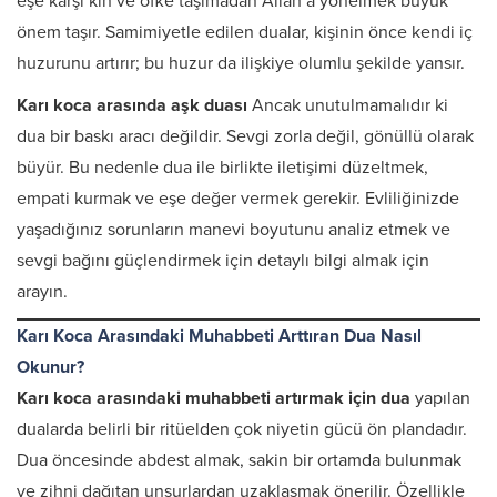
eşe karşı kin ve öfke taşımadan Allah’a yönelmek büyük
önem taşır. Samimiyetle edilen dualar, kişinin önce kendi iç
huzurunu artırır; bu huzur da ilişkiye olumlu şekilde yansır.
Karı koca arasında aşk duası
Ancak unutulmamalıdır ki
dua bir baskı aracı değildir. Sevgi zorla değil, gönüllü olarak
büyür. Bu nedenle dua ile birlikte iletişimi düzeltmek,
empati kurmak ve eşe değer vermek gerekir. Evliliğinizde
yaşadığınız sorunların manevi boyutunu analiz etmek ve
sevgi bağını güçlendirmek için detaylı bilgi almak için
arayın.
Karı Koca Arasındaki Muhabbeti Arttıran Dua Nasıl
Okunur?
Karı koca arasındaki muhabbeti artırmak için dua
yapılan
dualarda belirli bir ritüelden çok niyetin gücü ön plandadır.
Dua öncesinde abdest almak, sakin bir ortamda bulunmak
ve zihni dağıtan unsurlardan uzaklaşmak önerilir. Özellikle