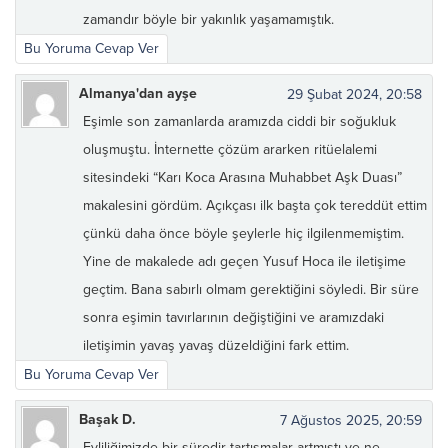
zamandır böyle bir yakınlık yaşamamıştık.
Bu Yoruma Cevap Ver
Almanya'dan ayşe
29 Şubat 2024, 20:58
Eşimle son zamanlarda aramızda ciddi bir soğukluk
oluşmuştu. İnternette çözüm ararken ritüelalemi
sitesindeki “Karı Koca Arasına Muhabbet Aşk Duası”
makalesini gördüm. Açıkçası ilk başta çok tereddüt ettim
çünkü daha önce böyle şeylerle hiç ilgilenmemiştim.
Yine de makalede adı geçen Yusuf Hoca ile iletişime
geçtim. Bana sabırlı olmam gerektiğini söyledi. Bir süre
sonra eşimin tavırlarının değiştiğini ve aramızdaki
iletişimin yavaş yavaş düzeldiğini fark ettim.
Bu Yoruma Cevap Ver
Başak D.
7 Ağustos 2025, 20:59
Evliliğimizde bir süredir tartışmalar artmıştı ve ne