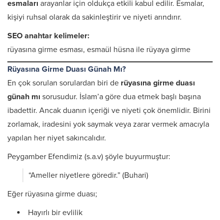
esmaları
arayanlar için oldukça etkili kabul edilir. Esmalar,
kişiyi ruhsal olarak da sakinleştirir ve niyeti arındırır.
SEO anahtar kelimeler:
rüyasına girme esması, esmaül hüsna ile rüyaya girme
Rüyasına Girme Duası Günah Mı?
En çok sorulan sorulardan biri de
rüyasına girme duası
günah mı
sorusudur. İslam’a göre dua etmek başlı başına
ibadettir. Ancak duanın içeriği ve niyeti çok önemlidir. Birini
zorlamak, iradesini yok saymak veya zarar vermek amacıyla
yapılan her niyet sakıncalıdır.
Peygamber Efendimiz (s.a.v) şöyle buyurmuştur:
“Ameller niyetlere göredir.” (Buhari)
Eğer rüyasına girme duası;
Hayırlı bir evlilik