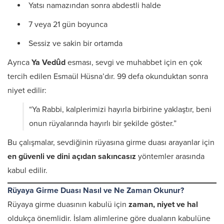
Yatsı namazından sonra abdestli halde
7 veya 21 gün boyunca
Sessiz ve sakin bir ortamda
Ayrıca
Ya Vedûd
esması, sevgi ve muhabbet için en çok
tercih edilen Esmaül Hüsna’dır. 99 defa okunduktan sonra
niyet edilir:
“Ya Rabbi, kalplerimizi hayırla birbirine yaklaştır, beni
onun rüyalarında hayırlı bir şekilde göster.”
Bu çalışmalar, sevdiğinin rüyasına girme duası arayanlar için
en güvenli ve dini açıdan sakıncasız
yöntemler arasında
kabul edilir.
Rüyaya Girme Duası Nasıl ve Ne Zaman Okunur?
Rüyaya girme duasının kabulü için
zaman, niyet ve hal
oldukça önemlidir. İslam alimlerine göre duaların kabulüne