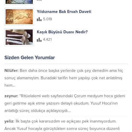
Yıldızname Bak Ervah Daveti
5.019
Kaşık Büyüsü Duası Nedir?
4.421
Sizden Gelen Yorumlar
Nilüfer:
Ben daha önce başka yerlerde çok şey denedim ama hiç
sonuç alamamıştım. Buradaki tarifin hem yapılışı çok net anlatılmış
hem...
zeynur:
"Ritüelalemi web sayfasındaki Çorum medyum hoca gideni
geri getirme aşık etme yazısını detaylı okudum. Yusuf Hoca'nın
anlattığı süreç oldukça açıklayıcıydı....
yeliz:
İlk başta çok kararsızdım ve açıkçası pek inanmıyordum.
Ancak Yusuf hocayla görüştükten sonra süreç boyunca düzenli