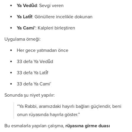
Ya Vedûd
: Sevgi veren
Ya Latîf
: Gönüllere incelikle dokunan
Ya Cami’
: Kalpleri birleştiren
Uygulama örneği:
Her gece yatmadan önce
33 defa Ya Vedûd
33 defa Ya Latîf
33 defa Ya Cami’
Sonunda şu niyet yapılır:
“Ya Rabbi, aramızdaki hayırlı bağları güçlendir, beni
onun rüyasında hayırla göster.”
Bu esmalarla yapılan çalışma,
rüyasına girme duası