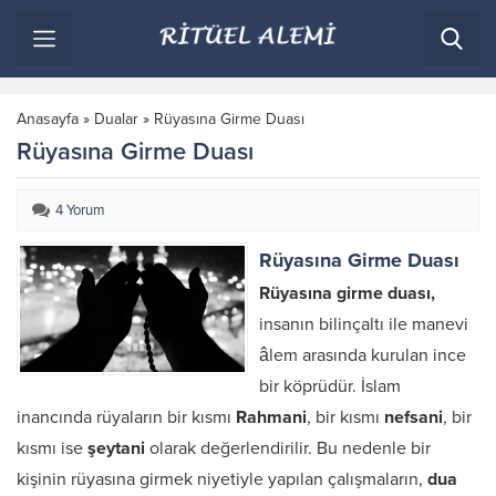
Anasayfa
»
Dualar
»
Rüyasına Girme Duası
Rüyasına Girme Duası
4 Yorum
Rüyasına Girme Duası
Rüyasına girme duası,
insanın bilinçaltı ile manevi
âlem arasında kurulan ince
bir köprüdür. İslam
inancında rüyaların bir kısmı
Rahmani
, bir kısmı
nefsani
, bir
kısmı ise
şeytani
olarak değerlendirilir. Bu nedenle bir
kişinin rüyasına girmek niyetiyle yapılan çalışmaların,
dua