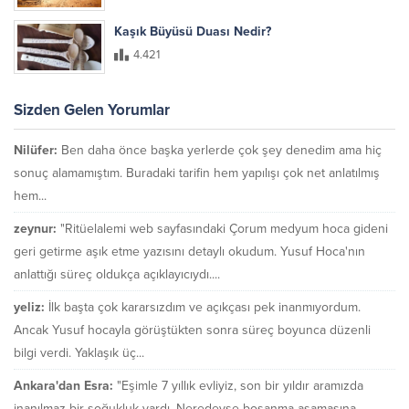
Kaşık Büyüsü Duası Nedir?
4.421
Sizden Gelen Yorumlar
Nilüfer:
Ben daha önce başka yerlerde çok şey denedim ama hiç
sonuç alamamıştım. Buradaki tarifin hem yapılışı çok net anlatılmış
hem...
zeynur:
"Ritüelalemi web sayfasındaki Çorum medyum hoca gideni
geri getirme aşık etme yazısını detaylı okudum. Yusuf Hoca'nın
anlattığı süreç oldukça açıklayıcıydı....
yeliz:
İlk başta çok kararsızdım ve açıkçası pek inanmıyordum.
Ancak Yusuf hocayla görüştükten sonra süreç boyunca düzenli
bilgi verdi. Yaklaşık üç...
Ankara'dan Esra:
"Eşimle 7 yıllık evliyiz, son bir yıldır aramızda
inanılmaz bir soğukluk vardı. Neredeyse boşanma aşamasına