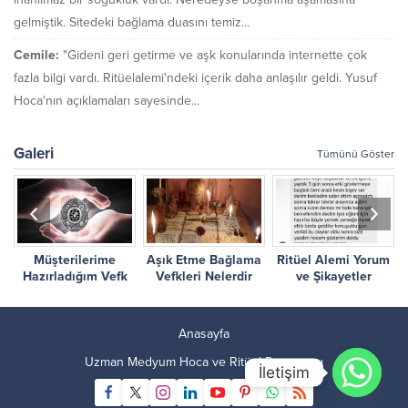
gelmiştik. Sitedeki bağlama duasını temiz...
Cemile:
"Gideni geri getirme ve aşk konularında internette çok
fazla bilgi vardı. Ritüelalemi'ndeki içerik daha anlaşılır geldi. Yusuf
Hoca'nın açıklamaları sayesinde...
Galeri
Tümünü Göster
Müşterilerime
Aşık Etme Bağlama
Ritüel Alemi Yorum
r
Hazırladığım Vefk
Vefkleri Nelerdir
ve Şikayetler
Çalışmalarım
Anasayfa
Uzman Medyum Hoca ve Ritüel Danışmanı
İletişim