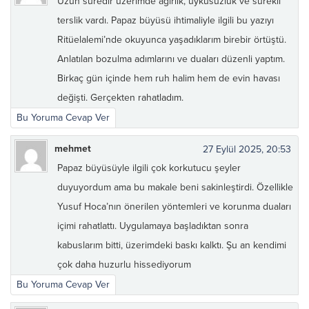
Uzun süredir üzerimde ağırlık, uykusuzluk ve sürekli
terslik vardı. Papaz büyüsü ihtimaliyle ilgili bu yazıyı
Ritüelalemi’nde okuyunca yaşadıklarım birebir örtüştü.
Anlatılan bozulma adımlarını ve duaları düzenli yaptım.
Birkaç gün içinde hem ruh halim hem de evin havası
değişti. Gerçekten rahatladım.
Bu Yoruma Cevap Ver
mehmet
27 Eylül 2025, 20:53
Papaz büyüsüyle ilgili çok korkutucu şeyler
duyuyordum ama bu makale beni sakinleştirdi. Özellikle
Yusuf Hoca’nın önerilen yöntemleri ve korunma duaları
içimi rahatlattı. Uygulamaya başladıktan sonra
kabuslarım bitti, üzerimdeki baskı kalktı. Şu an kendimi
çok daha huzurlu hissediyorum
Bu Yoruma Cevap Ver