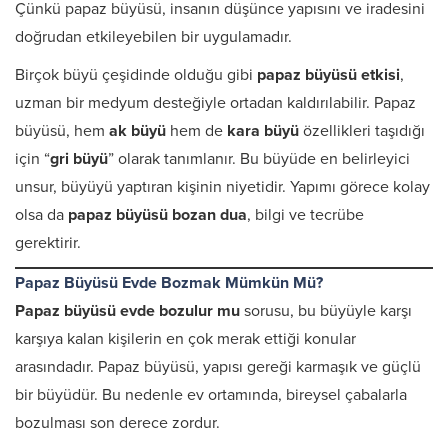
Çünkü papaz büyüsü, insanın düşünce yapısını ve iradesini
doğrudan etkileyebilen bir uygulamadır.
Birçok büyü çeşidinde olduğu gibi
papaz büyüsü etkisi
,
uzman bir medyum desteğiyle ortadan kaldırılabilir. Papaz
büyüsü, hem
ak büyü
hem de
kara büyü
özellikleri taşıdığı
için “
gri büyü
” olarak tanımlanır. Bu büyüde en belirleyici
unsur, büyüyü yaptıran kişinin niyetidir. Yapımı görece kolay
olsa da
papaz büyüsü bozan dua
, bilgi ve tecrübe
gerektirir.
Papaz Büyüsü Evde Bozmak Mümkün Mü?
Papaz büyüsü evde bozulur mu
sorusu, bu büyüyle karşı
karşıya kalan kişilerin en çok merak ettiği konular
arasındadır. Papaz büyüsü, yapısı gereği karmaşık ve güçlü
bir büyüdür. Bu nedenle ev ortamında, bireysel çabalarla
bozulması son derece zordur.