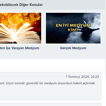
 Çekebilecek Diğer Konular
ten İşe Yarayan Medyum
Gerçek Medyum
Kişiye Özel Vefkler ve
Zırh için Yazıln Vefkler
Vefk Yazmak İçin
1 Temmuz 2024, 22:23
Tılsımlar
Gerekli Malzemeler
um. Uzun süredir güvenilir bir medyum arıyordum bakım açtırmak