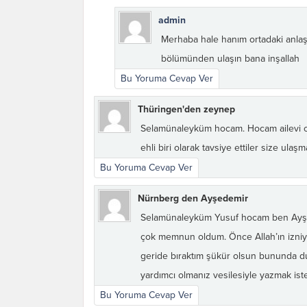
admin
Merhaba hale hanım ortadaki anlaşma
bölümünden ulaşın bana inşallah
Bu Yoruma Cevap Ver
Thüringen'den zeynep
Selamünaleyküm hocam. Hocam ailevi ol
ehli biri olarak tavsiye ettiler size ulaş
Bu Yoruma Cevap Ver
Nürnberg den Ayşedemir
Selamünaleyküm Yusuf hocam ben Ayşe s
çok memnun oldum. Önce Allah’ın izniyle 
geride bıraktım şükür olsun bununda duy
yardımcı olmanız vesilesiyle yazmak ist
Bu Yoruma Cevap Ver