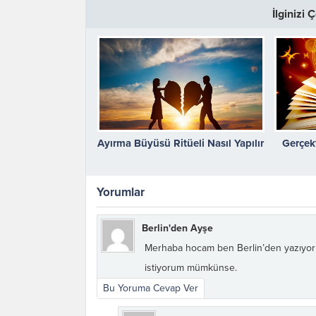
İlginizi
Ayırma Büyüsü Ritüeli Nasıl Yapılır
Gerçek
Yorumlar
Berlin'den Ayşe
Karı Koca Arası
Muhabbeti Artıran
Merhaba hocam ben Berlin’den yazıyor
Dua ve Etkileri
istiyorum mümkünse.
Bu Yoruma Cevap Ver