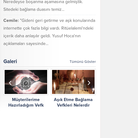
Neredeyse boşanma aşamasına gelmiştik.
Sitedeki bağlama duasını temiz...
Cemile:
"Gideni geri getirme ve aşk konularında
internette çok fazla bilgi vardı. Ritüelalemi'ndeki
içerik daha anlaşılır geldi. Yusuf Hoca'nın
açıklamaları sayesinde...
Galeri
Tümünü Göster
Müşterilerime
Aşık Etme Bağlama
Ritüel Alemi Yorum
Hazırladığım Vefk
Vefkleri Nelerdir
Şikayetler
Çalışmalarım