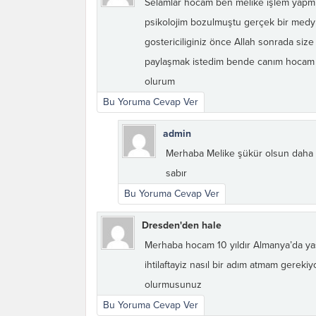
Selamlar hocam ben melike işlem yapmı
psikolojim bozulmuştu gerçek bir medy
gostericiliginiz önce Allah sonrada siz
paylaşmak istedim bende canım hocam b
olurum
Bu Yoruma Cevap Ver
admin
Merhaba Melike şükür olsun daha ye
sabır
Bu Yoruma Cevap Ver
Dresden'den hale
Merhaba hocam 10 yıldır Almanya’da yaşı
ihtilaftayiz nasıl bir adım atmam gereki
olurmusunuz
Bu Yoruma Cevap Ver