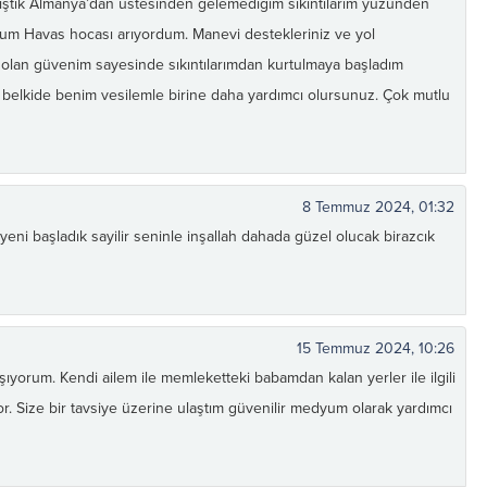
ştık Almanya’dan üstesinden gelemedigim sıkıntılarım yüzünden
um Havas hocası arıyordum. Manevi destekleriniz ve yol
e olan güvenim sayesinde sıkıntılarımdan kurtulmaya başladım
elkide benim vesilemle birine daha yardımcı olursunuz. Çok mutlu
8 Temmuz 2024, 01:32
ni başladık sayilir seninle inşallah dahada güzel olucak birazcık
15 Temmuz 2024, 10:26
yorum. Kendi ailem ile memleketteki babamdan kalan yerler ile ilgili
yor. Size bir tavsiye üzerine ulaştım güvenilir medyum olarak yardımcı