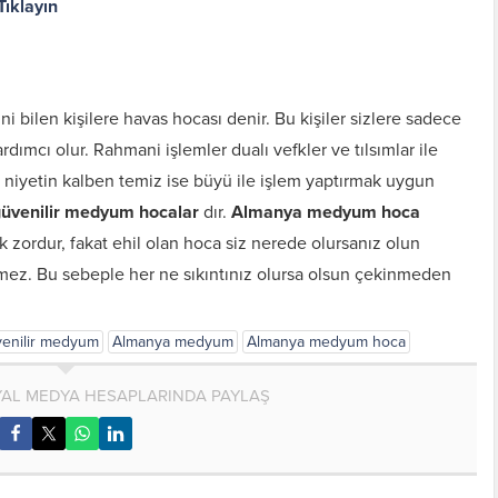
Tıklayın
ni bilen kişilere havas hocası denir. Bu kişiler sizlere sadece
rdımcı olur. Rahmani işlemler dualı vefkler ve tılsımlar ile
ı niyetin kalben temiz ise büyü ile işlem yaptırmak uygun
üvenilir medyum hocalar
dır.
Almanya medyum hoca
 zordur, fakat ehil olan hoca siz nerede olursanız olun
tmez. Bu sebeple her ne sıkıntınız olursa olsun çekinmeden
enilir medyum
Almanya medyum
Almanya medyum hoca
AL MEDYA HESAPLARINDA PAYLAŞ