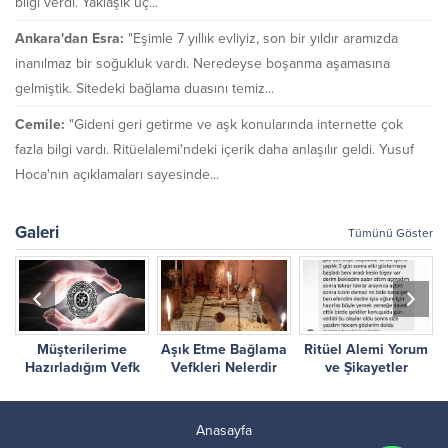
bilgi verdi. Yaklaşık üç...
Ankara'dan Esra:
"Eşimle 7 yıllık evliyiz, son bir yıldır aramızda
inanılmaz bir soğukluk vardı. Neredeyse boşanma aşamasına
gelmiştik. Sitedeki bağlama duasını temiz...
Cemile:
"Gideni geri getirme ve aşk konularında internette çok
fazla bilgi vardı. Ritüelalemi'ndeki içerik daha anlaşılır geldi. Yusuf
Hoca'nın açıklamaları sayesinde...
Galeri
Tümünü Göster
Müşterilerime
Aşık Etme Bağlama
Ritüel Alemi Yorum
r
Hazırladığım Vefk
Vefkleri Nelerdir
ve Şikayetler
Çalışmalarım
Anasayfa