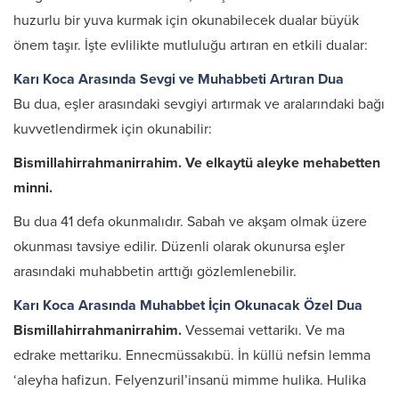
huzurlu bir yuva kurmak için okunabilecek dualar büyük
önem taşır. İşte evlilikte mutluluğu artıran en etkili dualar:
Karı Koca Arasında Sevgi ve Muhabbeti Artıran Dua
Bu dua, eşler arasındaki sevgiyi artırmak ve aralarındaki bağı
kuvvetlendirmek için okunabilir:
Bismillahirrahmanirrahim. Ve elkaytü aleyke mehabetten
minni.
Bu dua 41 defa okunmalıdır. Sabah ve akşam olmak üzere
okunması tavsiye edilir. Düzenli olarak okunursa eşler
arasındaki muhabbetin arttığı gözlemlenebilir.
Karı Koca Arasında Muhabbet İçin Okunacak Özel Dua
Bismillahirrahmanirrahim.
Vessemai vettarikı. Ve ma
edrake mettariku. Ennecmüssakıbü. İn küllü nefsin lemma
‘aleyha hafizun. Felyenzuril’insanü mimme hulika. Hulika