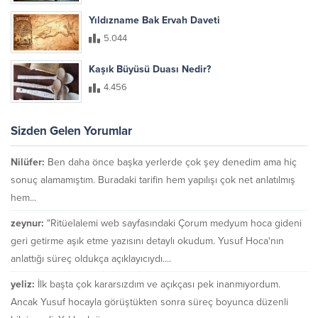
Yıldızname Bak Ervah Daveti
5.044
Kaşık Büyüsü Duası Nedir?
4.456
Sizden Gelen Yorumlar
Nilüfer:
Ben daha önce başka yerlerde çok şey denedim ama hiç
sonuç alamamıştım. Buradaki tarifin hem yapılışı çok net anlatılmış
hem...
zeynur:
"Ritüelalemi web sayfasındaki Çorum medyum hoca gideni
geri getirme aşık etme yazısını detaylı okudum. Yusuf Hoca'nın
anlattığı süreç oldukça açıklayıcıydı....
yeliz:
İlk başta çok kararsızdım ve açıkçası pek inanmıyordum.
Ancak Yusuf hocayla görüştükten sonra süreç boyunca düzenli