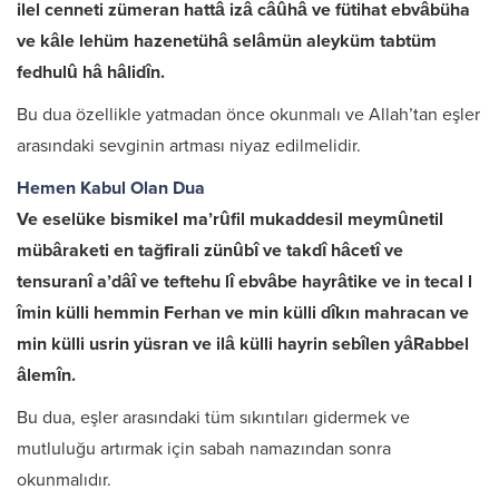
ilel cenneti zümeran hattâ izâ câûhâ ve fütihat ebvâbüha
ve kâle lehüm hazenetühâ selâmün aleyküm tabtüm
fedhulû hâ hâlidîn.
Bu dua özellikle yatmadan önce okunmalı ve Allah’tan eşler
arasındaki sevginin artması niyaz edilmelidir.
Hemen Kabul Olan Dua
Ve eselüke bismikel ma’rûfil mukaddesil meymûnetil
mübâraketi en tağfirali zünûbî ve takdî hâcetî ve
tensuranî a’dâî ve teftehu lî ebvâbe hayrâtike ve in tecal l
îmin külli hemmin Ferhan ve min külli dîkın mahracan ve
min külli usrin yüsran ve ilâ külli hayrin sebîlen yâRabbel
âlemîn.
Bu dua, eşler arasındaki tüm sıkıntıları gidermek ve
mutluluğu artırmak için sabah namazından sonra
okunmalıdır.