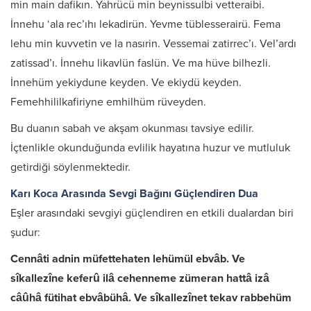
min main dafikın. Yahrücü min beynissulbi vetteraibi.
İnnehu ‘ala rec’ıhı lekadirün. Yevme tüblesserairü. Fema
lehu min kuvvetin ve la nasırin. Vessemai zatirrec’ı. Vel’ardı
zatissad’ı. İnnehu likavlün faslün. Ve ma hüve bilhezli.
İnnehüm yekiydune keyden. Ve ekiydü keyden.
Femehhililkafiriyne emhilhüm rüveyden.
Bu duanın sabah ve akşam okunması tavsiye edilir.
İçtenlikle okunduğunda evlilik hayatına huzur ve mutluluk
getirdiği söylenmektedir.
Karı Koca Arasında Sevgi Bağını Güçlendiren Dua
Eşler arasındaki sevgiyi güçlendiren en etkili dualardan biri
şudur:
Cennâti adnin müfettehaten lehümül ebvâb. Ve
sîkallezîne keferû ilâ cehenneme zümeran hattâ izâ
câûhâ fütihat ebvâbühâ. Ve sîkallezînet tekav rabbehüm