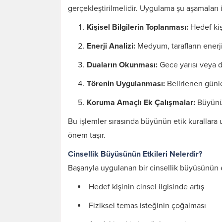
gerçekleştirilmelidir. Uygulama şu aşamaları i
Kişisel Bilgilerin Toplanması:
Hedef kişi
Enerji Analizi:
Medyum, tarafların enerjil
Duaların Okunması:
Gece yarısı veya do
Törenin Uygulanması:
Belirlenen günle
Koruma Amaçlı Ek Çalışmalar:
Büyünün
Bu işlemler sırasında büyünün etik kurallara 
önem taşır.
Cinsellik Büyüsünün Etkileri Nelerdir?
Karı Koca Arası
Başarıyla uygulanan bir cinsellik büyüsünün etk
Muhabbeti Artıran
Dua ve Etkileri
Hedef kişinin cinsel ilgisinde artış
Fiziksel temas isteğinin çoğalması