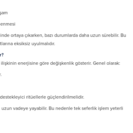
aşam
tlenmesi
çinde ortaya çıkarken, bazı durumlarda daha uzun sürebilir. Bu
arına eksiksiz uyulmalıdır.
r?
lişkinin enerjisine göre değişkenlik gösterir. Genel olarak:
r.
estekleyici ritüellerle güçlendirilmelidir.
 uzun vadeye yayabilir. Bu nedenle tek seferlik işlem yeterli