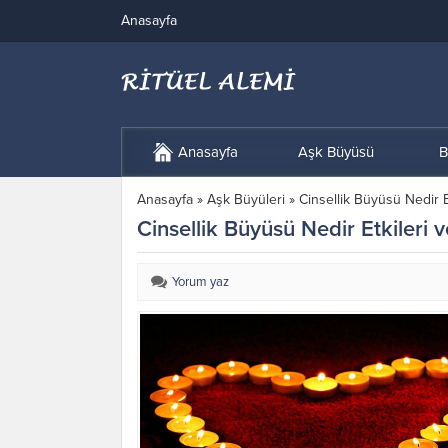
Anasayfa
Anasayfa
Aşk Büyüsü
B
Anasayfa
»
Aşk Büyüleri
»
Cinsellik Büyüsü Nedir 
Cinsellik Büyüsü Nedir Etkileri
Yorum yaz