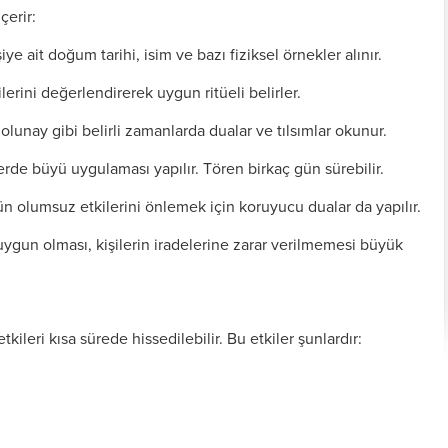
çerir:
ye ait doğum tarihi, isim ve bazı fiziksel örnekler alınır.
erini değerlendirerek uygun ritüeli belirler.
lunay gibi belirli zamanlarda dualar ve tılsımlar okunur.
rde büyü uygulaması yapılır. Tören birkaç gün sürebilir.
 olumsuz etkilerini önlemek için koruyucu dualar da yapılır.
uygun olması, kişilerin iradelerine zarar verilmemesi büyük
Kişiye Özel Vefkler ve
Zırh için Yazıln Vefkler
Vefk Yazmak İçin
ileri kısa sürede hissedilebilir. Bu etkiler şunlardır:
Tılsımlar
Gerekli Malzemeler