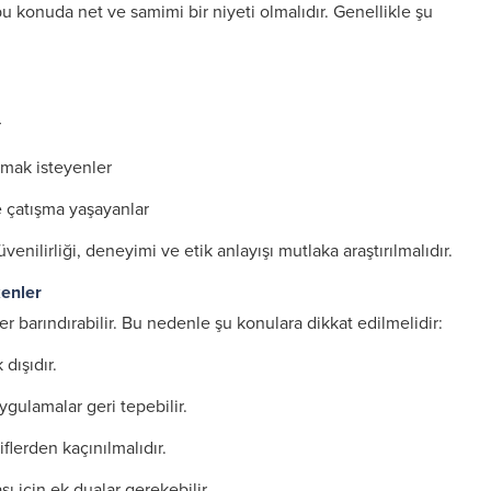
bu konuda net ve samimi bir niyeti olmalıdır. Genellikle şu
r
şmak isteyenler
e çatışma yaşayanlar
irliği, deneyimi ve etik anlayışı mutlaka araştırılmalıdır.
kenler
er barındırabilir. Bu nedenle şu konulara dikkat edilmelidir:
 dışıdır.
ygulamalar geri tepebilir.
iflerden kaçınılmalıdır.
 için ek dualar gerekebilir.