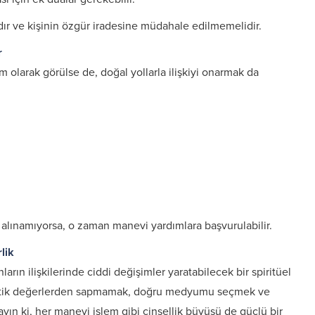
ır ve kişinin özgür iradesine müdahale edilmemelidir.
r
m olarak görülse de, doğal yollarla ilişkiyi onarmak da
lınamıyorsa, o zaman manevi yardımlara başvurulabilir.
lik
rın ilişkilerinde ciddi değişimler yaratabilecek bir spiritüel
 etik değerlerden sapmamak, doğru medyumu seçmek ve
yın ki, her manevi işlem gibi cinsellik büyüsü de güçlü bir