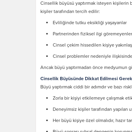
Cinsellik büyüsü yaptırmak isteyen kişilerin 
kişiler tarafından tercih edilir:
Evliliğinde tutku eksikliği yaşayanlar
Partnerinden fiziksel ilgi göremeyenle
Cinsel çekim hissedilen kişiye yakınla
Cinsel problemler nedeniyle ilişkisind
Ancak büyü yaptırmadan önce medyumun güvenil
Cinsellik Büyüsünde Dikkat Edilmesi Gere
Büyü yaptırmak ciddi bir adımdır ve bazı riskl
Zorla bir kişiyi etkilemeye çalışmak etik
Deneyimsiz kişiler tarafından yapılan u
Her büyü kişiye özel olmalıdır, hazır tar
Büyü sonrası ruhsal dengenin korunması