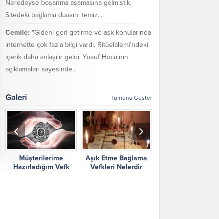
Neredeyse boşanma aşamasına gelmiştik.
Sitedeki bağlama duasını temiz...
Cemile:
"Gideni geri getirme ve aşk konularında
internette çok fazla bilgi vardı. Ritüelalemi'ndeki
içerik daha anlaşılır geldi. Yusuf Hoca'nın
açıklamaları sayesinde...
Galeri
Tümünü Göster
Müşterilerime
Aşık Etme Bağlama
Ritüel Alemi Yorum
Hazırladığım Vefk
Vefkleri Nelerdir
Şikayetler
Çalışmalarım