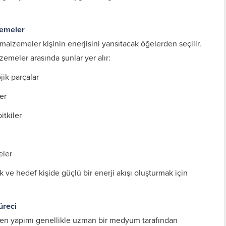
zemeler
 malzemeler kişinin enerjisini yansıtacak öğelerden seçilir.
zemeler arasında şunlar yer alır:
ojik parçalar
er
itkiler
eler
 ve hedef kişide güçlü bir enerji akışı oluşturmak için
üreci
aben yapımı genellikle uzman bir medyum tarafından