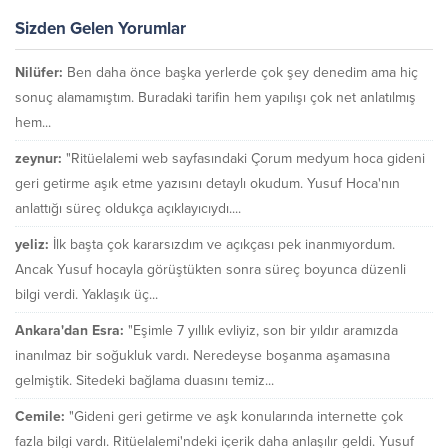
Sizden Gelen Yorumlar
Nilüfer:
Ben daha önce başka yerlerde çok şey denedim ama hiç
sonuç alamamıştım. Buradaki tarifin hem yapılışı çok net anlatılmış
hem...
zeynur:
"Ritüelalemi web sayfasındaki Çorum medyum hoca gideni
geri getirme aşık etme yazısını detaylı okudum. Yusuf Hoca'nın
anlattığı süreç oldukça açıklayıcıydı....
yeliz:
İlk başta çok kararsızdım ve açıkçası pek inanmıyordum.
Ancak Yusuf hocayla görüştükten sonra süreç boyunca düzenli
bilgi verdi. Yaklaşık üç...
Ankara'dan Esra:
"Eşimle 7 yıllık evliyiz, son bir yıldır aramızda
inanılmaz bir soğukluk vardı. Neredeyse boşanma aşamasına
gelmiştik. Sitedeki bağlama duasını temiz...
Cemile:
"Gideni geri getirme ve aşk konularında internette çok
fazla bilgi vardı. Ritüelalemi'ndeki içerik daha anlaşılır geldi. Yusuf