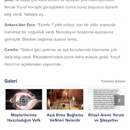
Ancak Yusuf hocayla görüştükten sonra süreç boyunca düzenli
bilgi verdi. Yaklaşık üç...
Ankara'dan Esra:
"Eşimle 7 yıllık evliyiz, son bir yıldır aramızda
inanılmaz bir soğukluk vardı. Neredeyse boşanma aşamasına
gelmiştik. Sitedeki bağlama duasını temiz...
Cemile:
"Gideni geri getirme ve aşk konularında internette çok
fazla bilgi vardı. Ritüelalemi'ndeki içerik daha anlaşılır geldi. Yusuf
Hoca'nın açıklamaları sayesinde...
Galeri
Tümünü Göster
Müşterilerime
Aşık Etme Bağlama
Ritüel Alemi Yorum
r
Hazırladığım Vefk
Vefkleri Nelerdir
ve Şikayetler
Çalışmalarım