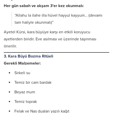
Her gün sabah ve akşam 3’er kez okunmalı:
“Allahu la ilahe illa hüvel hayyul kayyum… (devamı
tam haliyle okunmalı)”
Ayetel Kürsi, kara büyüye karşı en etkili koruyucu
ayetlerden biridir. Eve asılması ve üzerinde taşınması
önerilir.
3. Kara Büyü Bozma Ritüeli
Gerekli Malzemeler:
Sirkeli su
Temiz bir cam bardak
Beyaz mum
Temiz toprak
Felak ve Nas duaları yazılı kağıt