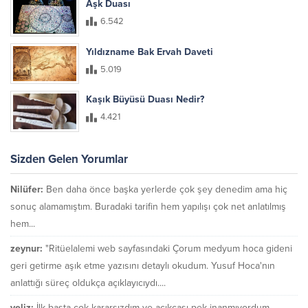
Aşk Duası
6.542
Yıldızname Bak Ervah Daveti
5.019
Kaşık Büyüsü Duası Nedir?
4.421
Sizden Gelen Yorumlar
Nilüfer:
Ben daha önce başka yerlerde çok şey denedim ama hiç
sonuç alamamıştım. Buradaki tarifin hem yapılışı çok net anlatılmış
hem...
zeynur:
"Ritüelalemi web sayfasındaki Çorum medyum hoca gideni
geri getirme aşık etme yazısını detaylı okudum. Yusuf Hoca'nın
anlattığı süreç oldukça açıklayıcıydı....
yeliz:
İlk başta çok kararsızdım ve açıkçası pek inanmıyordum.