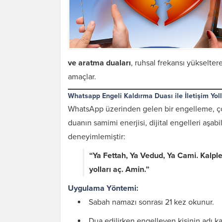
ve aratma duaları
, ruhsal frekansı yükselter
amaçlar.
Whatsapp Engeli Kaldırma Duası ile İletişim Yol
WhatsApp üzerinden gelen bir engelleme, çoğu
duanın samimi enerjisi, dijital engelleri aşabil
deneyimlemiştir:
“Ya Fettah, Ya Vedud, Ya Cami. Kalpler
yolları aç. Amin.”
Uygulama Yöntemi:
Sabah namazı sonrası 21 kez okunur.
Dua edilirken engelleyen kişinin adı kal