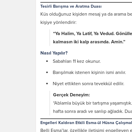
Tesirli Barışma ve Aratma Duası
Küs olduğunuz kişiden mesaj ya da arama be
kişiye yönlendirir:
“Ya Halim, Ya Latif, Ya Vedud. Gönülle
kalmasın iki kalp arasında. Amin.”
Nasıl Yapılır?
Sabahları 11 kez okunur.
Barışılmak istenen kişinin ismi anılır.
Niyet ettikten sonra tevekkül edilir.
Gerçek Deneyim:
Karı Koca Arası
Muhabbeti Artıran
“Ablamla büyük bir tartışma yaşamıştık.
Dua ve Etkileri
hafta sonra aradı ve sarılıp ağladık. Du
Engelleri Kaldıran Etkili Esma-ül Hüsna Çalışmal
Belli Esma’lar, özellikle iletişimi engelleyen 