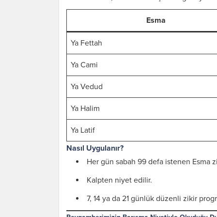
Esma
Ya Fettah
Ya Cami
Ya Vedud
Ya Halim
Ya Latif
Nasıl Uygulanır?
Her gün sabah 99 defa istenen Esma zik
Kalpten niyet edilir.
7, 14 ya da 21 günlük düzenli zikir progr