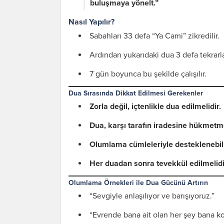
buluşmaya yönelt.”
Nasıl Yapılır?
Sabahları 33 defa “Ya Cami” zikredilir.
Ardından yukarıdaki dua 3 defa tekrarla
7 gün boyunca bu şekilde çalışılır.
Dua Sırasında Dikkat Edilmesi Gerekenler
Zorla değil, içtenlikle dua edilmelidir.
Dua, karşı tarafın iradesine hükmetmek 
Olumlama cümleleriyle desteklenebili
Her duadan sonra tevekkül edilmelidi
Olumlama Örnekleri ile Dua Gücünü Artırın
“Sevgiyle anlaşılıyor ve barışıyoruz.”
“Evrende bana ait olan her şey bana kola