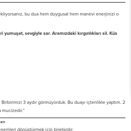
kliyorsanız, bu dua hem duygusal hem manevi enerjinizi o
ri yumuşat, sevgiyle sar. Aramızdaki kırgınlıkları sil. Küs
Kişiye Özel Vefkler ve
Zırh için Yazıln Vefkler
Vefk Yazmak İçin
Tılsımlar
Gerekli Malzemeler
 Birbirimizi 3 aydır görmüyorduk. Bu duayı içtenlikle yaptım. 2
a mucizedir.”
arı
enerjileri dönüştürmek için birebirdir: