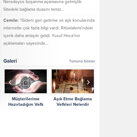
Neredeyse boşanma aşamasına gelmiştik.
Sitedeki bağlama duasını temiz...
Cemile:
"Gideni geri getirme ve aşk konularında
internette çok fazla bilgi vardı. Ritüelalemi'ndeki
içerik daha anlaşılır geldi. Yusuf Hoca'nın
açıklamaları sayesinde...
Galeri
Tümünü Göster
Müşterilerime
Aşık Etme Bağlama
Ritüel Alemi Yorum
Hazırladığım Vefk
Vefkleri Nelerdir
Şikayetler
Çalışmalarım