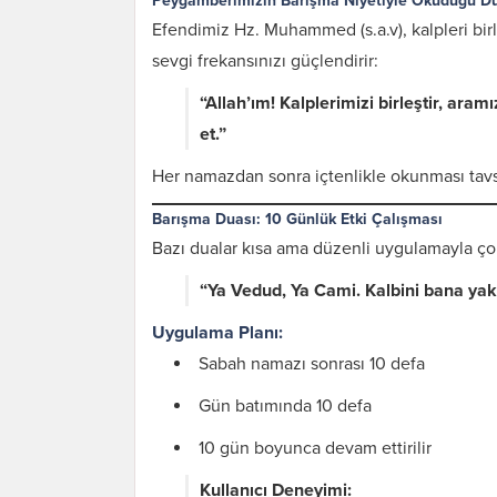
Peygamberimizin Barışma Niyetiyle Okuduğu D
Efendimiz Hz. Muhammed (s.a.v), kalpleri bi
sevgi frekansınızı güçlendirir:
“Allah’ım! Kalplerimizi birleştir, ara
et.”
Her namazdan sonra içtenlikle okunması tavsiy
Barışma Duası: 10 Günlük Etki Çalışması
Bazı dualar kısa ama düzenli uygulamayla çok 
“Ya Vedud, Ya Cami. Kalbini bana yakla
Uygulama Planı:
Sabah namazı sonrası 10 defa
Gün batımında 10 defa
10 gün boyunca devam ettirilir
Kullanıcı Deneyimi: