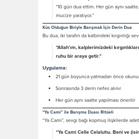
“10 gün dua ettim. Her gün aynı saatt
mucize yaratıyor.”
Küs Olduğun Biriyle Barışmak İçin Derin Dua
Bu dua, iki tarafın da kalbindeki kırgınlığı sev
“Allah’ım, kalplerimizdeki kırgınlıklar
ruhu bir araya getir.”
Uygulama:
21 gün boyunca yatmadan önce okunu
Sonrasında 3 derin nefes alınır
Her gün aynı saatte yapılması önerilir
“Ya Cami” ile Barışma Duası Ritüeli
“Ya Cami”, sevgi bağı kopmuş ilişkilerde adeta
“Ya Cami Celle Celaluhu. Beni ve (isim