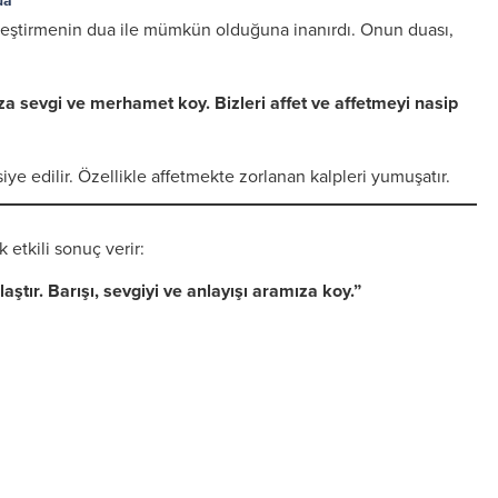
ua
rleştirmenin dua ile mümkün olduğuna inanırdı. Onun duası,
mıza sevgi ve merhamet koy. Bizleri affet ve affetmeyi nasip
e edilir. Özellikle affetmekte zorlanan kalpleri yumuşatır.
etkili sonuç verir:
ştır. Barışı, sevgiyi ve anlayışı aramıza koy.”