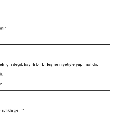
nır.
için değil, hayırlı bir birleşme niyetiyle yapılmalıdır.
r.
r.
ylıkla gelir.”