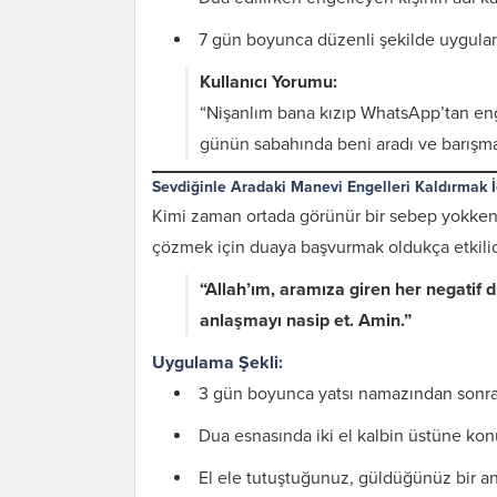
7 gün boyunca düzenli şekilde uygulan
Kullanıcı Yorumu:
“Nişanlım bana kızıp WhatsApp’tan enge
günün sabahında beni aradı ve barışmak 
Sevdiğinle Aradaki Manevi Engelleri Kaldırmak 
Kimi zaman ortada görünür bir sebep yokken ili
çözmek için duaya başvurmak oldukça etkilid
“Allah’ım, aramıza giren her negatif d
anlaşmayı nasip et. Amin.”
Uygulama Şekli:
3 gün boyunca yatsı namazından sonra
Dua esnasında iki el kalbin üstüne kon
El ele tutuştuğunuz, güldüğünüz bir an 