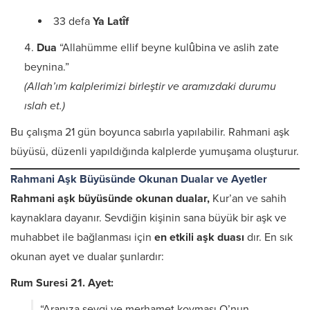
33 defa
Ya Latîf
Dua
“Allahümme ellif beyne kulûbina ve aslih zate
beynina.”
(Allah’ım kalplerimizi birleştir ve aramızdaki durumu
ıslah et.)
Bu çalışma 21 gün boyunca sabırla yapılabilir. Rahmani aşk
büyüsü, düzenli yapıldığında kalplerde yumuşama oluşturur.
Rahmani Aşk Büyüsünde Okunan Dualar ve Ayetler
Rahmani aşk büyüsünde okunan dualar,
Kur’an ve sahih
kaynaklara dayanır. Sevdiğin kişinin sana büyük bir aşk ve
muhabbet ile bağlanması için
en etkili aşk duası
dır. En sık
okunan ayet ve dualar şunlardır:
Rum Suresi 21. Ayet:
“Aranıza sevgi ve merhamet koyması O’nun