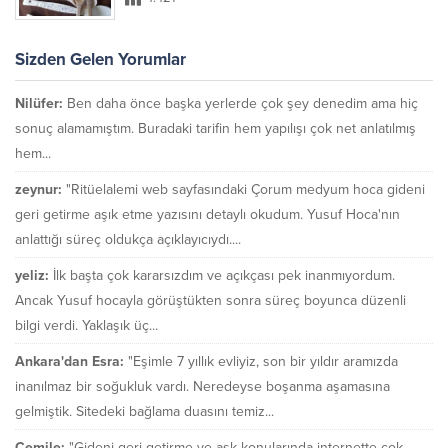
Sizden Gelen Yorumlar
Nilüfer:
Ben daha önce başka yerlerde çok şey denedim ama hiç
sonuç alamamıştım. Buradaki tarifin hem yapılışı çok net anlatılmış
hem...
zeynur:
"Ritüelalemi web sayfasındaki Çorum medyum hoca gideni
geri getirme aşık etme yazısını detaylı okudum. Yusuf Hoca'nın
anlattığı süreç oldukça açıklayıcıydı....
yeliz:
İlk başta çok kararsızdım ve açıkçası pek inanmıyordum.
Ancak Yusuf hocayla görüştükten sonra süreç boyunca düzenli
bilgi verdi. Yaklaşık üç...
Ankara'dan Esra:
"Eşimle 7 yıllık evliyiz, son bir yıldır aramızda
inanılmaz bir soğukluk vardı. Neredeyse boşanma aşamasına
gelmiştik. Sitedeki bağlama duasını temiz...
Cemile:
"Gideni geri getirme ve aşk konularında internette çok