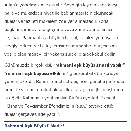
Allah’a yönelmesini esas alır. Sevdiğin kişinin sana karşı
halis ve mukaddes niyet ile bağlanması için okunacak
dualar ve fazileti makalemizde yer almaktadır. Zorla
bağlama, iradeyi ele geçirme veya zarar verme amacı
taşımaz. Rahmani aşk büyüsü işlemi, kalpleri yumuşatan,
sevgiyi artıran ve iki kişi arasında muhabbet oluşmasına
vesile olan manevi bir yakarış süreci olarak kabul edilir.
Günümüzde birçok kişi, “
rahmani aşk büyüsü nasıl yapılır
”,
“
rahmani aşk büyüsü etkili mi
” gibi sorularla bu konuya
yönelmektedir. Bunun temel sebebi, hem günaha girmeden
hem de vicdanen rahat bir şekilde sevgi enerjisi oluşturma
isteğidir. Rahmani uygulamalar, Kur’an ayetleri, Esmaül
Hüsna ve Peygamber Efendimiz’in (s.a.v.) tavsiye ettiği
dualar çerçevesinde yapılır.
Rahmani Aşk Büyüsü Nedir?