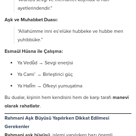
ayetlerindendir.”
Aşk ve Muhabbet Duası:
“Allahümme inni es’elüke hubbeke ve hubbe men
yuhibbüke.”
Esmaül Hüsna ile Çalışma:
Ya Vedûd → Sevgi enerjisi
Ya Cami’ → Birleştirici güç
Ya Halîm → Öfkeyi yumuşatma
Bu dualar, kişinin hem kendisini hem de karşı tarafı
manevi
olarak rahatlatır
.
Rahmani Aşk Büyüsü Yapılırken Dikkat Edilmesi
Gerekenler
Rahmani aşk büyüsü,
işlemi yapılırken bazı önemli