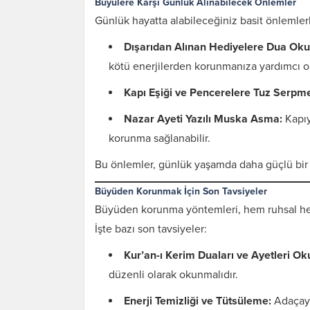
Büyülere Karşı Günlük Alınabilecek Önlemler
Günlük hayatta alabileceğiniz basit önlemlerl
Dışarıdan Alınan Hediyelere Dua Ok
kötü enerjilerden korunmanıza yardımcı ol
Kapı Eşiği ve Pencerelere Tuz Serpm
Nazar Ayeti Yazılı Muska Asma:
Kapıy
korunma sağlanabilir.
Bu önlemler, günlük yaşamda daha güçlü bir
Büyüden Korunmak İçin Son Tavsiyeler
Büyüden korunma yöntemleri, hem ruhsal hem
İşte bazı son tavsiyeler:
Kur’an-ı Kerim Duaları ve Ayetleri O
düzenli olarak okunmalıdır.
Enerji Temizliği ve Tütsüleme:
Adaçayı