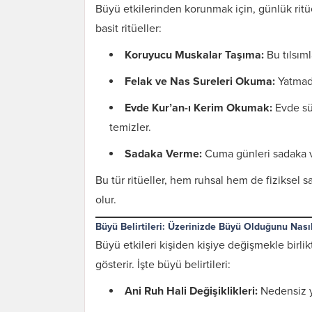
Büyü etkilerinden korunmak için, günlük ritüe
basit ritüeller:
Koruyucu Muskalar Taşıma:
Bu tılsıml
Felak ve Nas Sureleri Okuma:
Yatmada
Evde Kur’an-ı Kerim Okumak:
Evde sür
temizler.
Sadaka Verme:
Cuma günleri sadaka 
Bu tür ritüeller, hem ruhsal hem de fiziksel 
olur.
Karı Koca Arası
Büyü Belirtileri: Üzerinizde Büyü Olduğunu Nasıl
Muhabbeti Artıran
Büyü etkileri kişiden kişiye değişmekle birl
Dua ve Etkileri
gösterir. İşte büyü belirtileri:
Ani Ruh Hali Değişiklikleri:
Nedensiz y