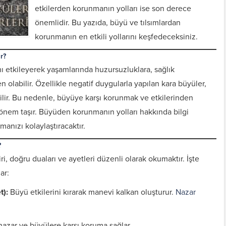
etkilerden korunmanın yolları ise son derece
önemlidir. Bu yazıda, büyü ve tılsımlardan
korunmanın en etkili yollarını keşfedeceksiniz.
r?
rını etkileyerek yaşamlarında huzursuzluklara, sağlık
n olabilir. Özellikle negatif duygularla yapılan kara büyüler,
ilir. Bu nedenle, büyüye karşı korunmak ve etkilerinden
r önem taşır. Büyüden korunmanın yolları hakkında bilgi
nızı kolaylaştıracaktır.
?
, doğru duaları ve ayetleri düzenli olarak okumaktır. İşte
ar:
t):
Büyü etkilerini kırarak manevi kalkan oluşturur.
Nazar
nazar ve büyülere karşı koruma sağlar.