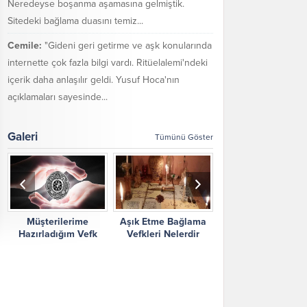
Neredeyse boşanma aşamasına gelmiştik.
Sitedeki bağlama duasını temiz...
Cemile:
"Gideni geri getirme ve aşk konularında
internette çok fazla bilgi vardı. Ritüelalemi'ndeki
içerik daha anlaşılır geldi. Yusuf Hoca'nın
açıklamaları sayesinde...
Galeri
Tümünü Göster
Müşterilerime
Aşık Etme Bağlama
Ritüel Alemi Yorum
Hazırladığım Vefk
Vefkleri Nelerdir
Şikayetler
Çalışmalarım