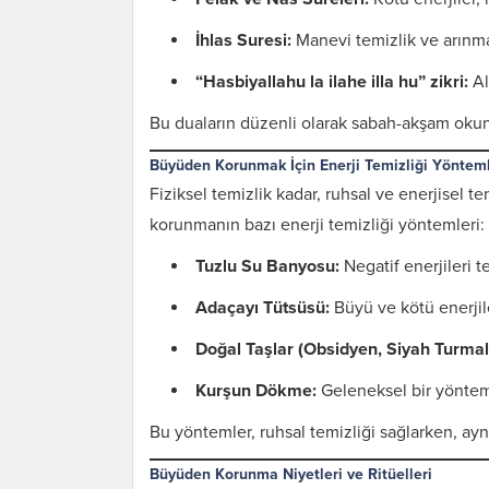
İhlas Suresi:
Manevi temizlik ve arınma
“Hasbiyallahu la ilahe illa hu” zikri:
Al
Bu duaların düzenli olarak sabah-akşam okun
Büyüden Korunmak İçin Enerji Temizliği Yönteml
Fiziksel temizlik kadar, ruhsal ve enerjisel t
korunmanın bazı enerji temizliği yöntemleri:
Tuzlu Su Banyosu:
Negatif enerjileri t
Adaçayı Tütsüsü:
Büyü ve kötü enerjil
Doğal Taşlar (Obsidyen, Siyah Turmali
Kurşun Dökme:
Geleneksel bir yöntemdi
Bu yöntemler, ruhsal temizliği sağlarken, ayn
Büyüden Korunma Niyetleri ve Ritüelleri