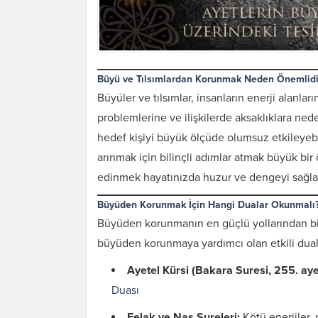
Büyü ve Tılsımlardan Korunmak Neden Önemlidi
Büyüler ve tılsımlar, insanların enerji alanla
problemlerine ve ilişkilerde aksaklıklara nede
hedef kişiyi büyük ölçüde olumsuz etkileyeb
arınmak için bilinçli adımlar atmak büyük bi
edinmek hayatınızda huzur ve dengeyi sağlama
Büyüden Korunmak İçin Hangi Dualar Okunmalı
Büyüden korunmanın en güçlü yollarından biri
büyüden korunmaya yardımcı olan etkili dual
Ayetel Kürsi (Bakara Suresi, 255. aye
Duası
Felak ve Nas Sureleri:
Kötü enerjiler, 