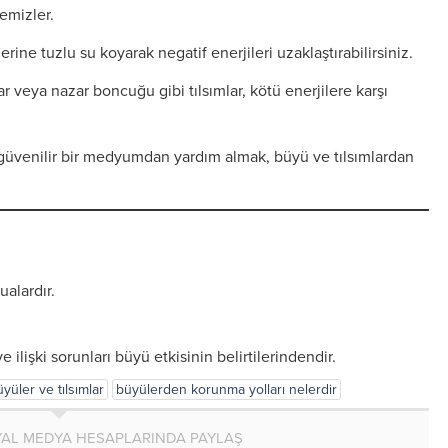
temizler.
lerine tuzlu su koyarak negatif enerjileri uzaklaştırabilirsiniz.
r veya nazar boncuğu gibi tılsımlar, kötü enerjilere karşı
güvenilir bir medyumdan yardım almak, büyü ve tılsımlardan
ualardır.
ve ilişki sorunları büyü etkisinin belirtilerindendir.
yüler ve tılsımlar
büyülerden korunma yolları nelerdir
AL MEDYA HESAPLARINDA PAYLAŞ