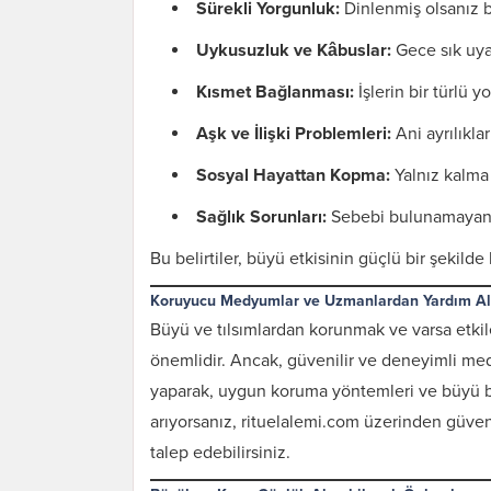
Sürekli Yorgunluk:
Dinlenmiş olsanız bil
Uykusuzluk ve Kâbuslar:
Gece sık uy
Kısmet Bağlanması:
İşlerin bir türlü 
Aşk ve İlişki Problemleri:
Ani ayrılıklar
Sosyal Hayattan Kopma:
Yalnız kalma 
Sağlık Sorunları:
Sebebi bulunamayan a
Bu belirtiler, büyü etkisinin güçlü bir şekilde 
Koruyucu Medyumlar ve Uzmanlardan Yardım A
Büyü ve tılsımlardan korunmak ve varsa etki
önemlidir. Ancak, güvenilir ve deneyimli me
yaparak, uygun koruma yöntemleri ve büyü b
arıyorsanız, rituelalemi.com üzerinden güveni
talep edebilirsiniz.