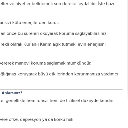
ller ve niyetler belirlemek son derece faydalıdır. İşte bazı
ar sizi kötü enerjilerden korur.
n önce bu sureleri okuyarak koruma sağlayabilirsiniz.
ekli olarak Kur’an-ı Kerim açık tutmak, evin enerjisini
vererek manevi koruma sağlamak mümkündür.
sağlığınızı koruyarak büyü etkilerinden korunmanıza yardımcı
Kişiye Özel Vefkler ve
Zırh için Yazıln Vefkler
Vefk Yazmak İçin
 Anlarsınız?
Tılsımlar
Gerekli Malzemeler
ikte, genellikle hem ruhsal hem de fiziksel düzeyde kendini
ere öfke, depresyon ya da korku hali.