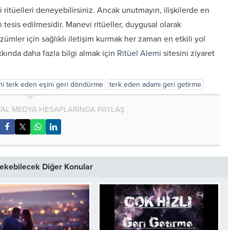
li ritüelleri deneyebilirsiniz. Ancak unutmayın, ilişkilerde en
n tesis edilmesidir. Manevi ritüeller, duygusal olarak
özümler için sağlıklı iletişim kurmak her zaman en etkili yol
kkında daha fazla bilgi almak için
Ritüel Alemi
sitesini ziyaret
ni terk eden eşini geri döndürme
terk eden adamı geri getirme
AL MEDYA HESAPLARINDA PAYLAŞ
 Çekebilecek Diğer Konular