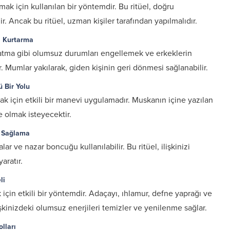
mak için kullanılan bir yöntemdir. Bu ritüel, doğru
r. Ancak bu ritüel, uzman kişiler tarafından yapılmalıdır.
ği Kurtarma
ldatma gibi olumsuz durumları engellemek ve erkeklerin
. Mumlar yakılarak, giden kişinin geri dönmesi sağlanabilir.
ü Bir Yolu
ak için etkili bir manevi uygulamadır. Muskanın içine yazılan
le olmak isteyecektir.
üş Sağlama
ar ve nazar boncuğu kullanılabilir. Bu ritüel, ilişkinizi
aratır.
li
k için etkili bir yöntemdir. Adaçayı, ıhlamur, defne yaprağı ve
ilişkinizdeki olumsuz enerjileri temizler ve yenilenme sağlar.
lları