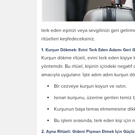
terk eden eşinizi veya sevgilinizi geri getir
ritüelleri keşfedeceksiniz.
1. Kurşun Dökmek: Evini Terk Eden Adamı Geri 
Kurşun dökme ritüeli, evini terk eden kişiye k
yöntemdir. Bu ritüel, kişinin içindeki negati
amacıyla uygulanır. İşte adım adım kurşun dö
Bir cezveye kurşun koyun ve ısıtın.
Isınan kurşunu, üzerine gerilen temiz b
Kurşunun başa temas etmemesine dikk
Bu işlem sırasında, terk eden kişi için 
2. Ayna Ritüeli: Gideni Pişman Etmek İçin Güçl