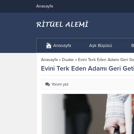
Anasayfa
Anasayfa
Aşk Büyüsü
B
Anasayfa
»
Dualar
»
Evini Terk Eden Adamı Geri Get
Evini Terk Eden Adamı Geri Getir
Yorum yaz