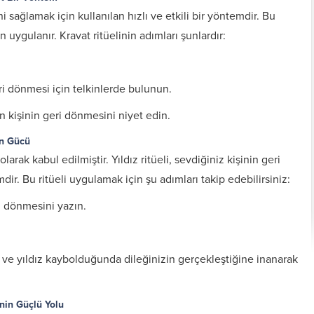
i sağlamak için kullanılan hızlı ve etkili bir yöntemdir. Bu
 uygulanır. Kravat ritüelinin adımları şunlardır:
ri dönmesi için telkinlerde bulunun.
 kişinin geri dönmesini niyet edin.
in Gücü
arak kabul edilmiştir. Yıldız ritüeli, sevdiğiniz kişinin geri
ir. Bu ritüeli uygulamak için şu adımları takip edebilirsiniz:
i dönmesini yazın.
Kişiye Özel Vefkler ve
Zırh için Yazıln Vefkler
Vefk Yazmak İçin
Tılsımlar
Gerekli Malzemeler
 ve yıldız kaybolduğunda dileğinizin gerçekleştiğine inanarak
nin Güçlü Yolu