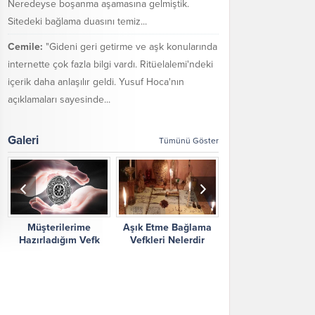
Neredeyse boşanma aşamasına gelmiştik.
Sitedeki bağlama duasını temiz...
Cemile:
"Gideni geri getirme ve aşk konularında
internette çok fazla bilgi vardı. Ritüelalemi'ndeki
içerik daha anlaşılır geldi. Yusuf Hoca'nın
açıklamaları sayesinde...
Galeri
Tümünü Göster
Müşterilerime
Aşık Etme Bağlama
Ritüel Alemi Yorum
Hazırladığım Vefk
Vefkleri Nelerdir
Şikayetler
Çalışmalarım