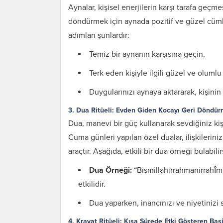
Aynalar, kişisel enerjilerin karşı tarafa geçme
döndürmek için aynada pozitif ve güzel cümlel
adımları şunlardır:
Temiz bir aynanın karşısına geçin.
Terk eden kişiyle ilgili güzel ve oluml
Duygularınızı aynaya aktararak, kişinin
3. Dua Ritüeli: Evden Giden Kocayı Geri Döndür
Dua, manevi bir güç kullanarak sevdiğiniz kiş
Cuma günleri yapılan özel dualar, ilişkileriniz
araçtır. Aşağıda, etkili bir dua örneği bulabilir
Dua Örneği:
“Bismillahirrahmanirrahîm”
etkilidir.
Dua yaparken, inancınızı ve niyetinizi 
4. Kravat Ritüeli: Kısa Sürede Etki Gösteren Bas