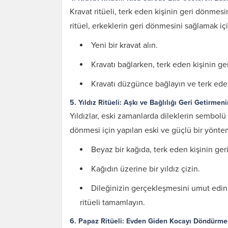
Kravat ritüeli, terk eden kişinin geri dönmesin
ritüel, erkeklerin geri dönmesini sağlamak için
Yeni bir kravat alın.
Kravatı bağlarken, terk eden kişinin ge
Kravatı düzgünce bağlayın ve terk eden
5. Yıldız Ritüeli: Aşkı ve Bağlılığı Geri Getirmen
Yıldızlar, eski zamanlarda dileklerin sembolü ol
dönmesi için yapılan eski ve güçlü bir yöntemd
Beyaz bir kağıda, terk eden kişinin ger
Karı Koca Arası
Kağıdın üzerine bir yıldız çizin.
Muhabbeti Artıran
Dua ve Etkileri
Dileğinizin gerçekleşmesini umut edin
ritüeli tamamlayın.
6. Papaz Ritüeli: Evden Giden Kocayı Döndürme