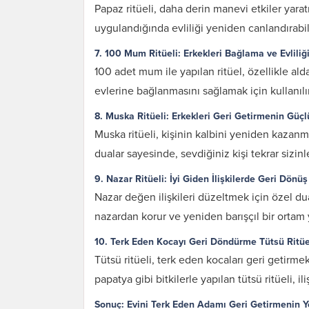
Papaz ritüeli, daha derin manevi etkiler yarat
uygulandığında evliliği yeniden canlandırabili
7. 100 Mum Ritüeli: Erkekleri Bağlama ve Evlili
100 adet mum ile yapılan ritüel, özellikle a
evlerine bağlanmasını sağlamak için kullanılır
8. Muska Ritüeli: Erkekleri Geri Getirmenin Güçl
Muska ritüeli, kişinin kalbini yeniden kazanm
dualar sayesinde, sevdiğiniz kişi tekrar sizin
9. Nazar Ritüeli: İyi Giden İlişkilerde Geri Dön
Nazar değen ilişkileri düzeltmek için özel dual
nazardan korur ve yeniden barışçıl bir ortam y
10. Terk Eden Kocayı Geri Döndürme Tütsü Ritüe
Tütsü ritüeli, terk eden kocaları geri getirme
papatya gibi bitkilerle yapılan tütsü ritüeli, 
Sonuç: Evini Terk Eden Adamı Geri Getirmenin Yo