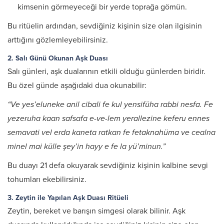
kimsenin görmeyeceği bir yerde toprağa gömün.​
Bu ritüelin ardından, sevdiğiniz kişinin size olan ilgisinin
arttığını gözlemleyebilirsiniz. ​
2. Salı Günü Okunan Aşk Duası
Salı günleri, aşk dualarının etkili olduğu günlerden biridir.
Bu özel günde aşağıdaki dua okunabilir:​
“Ve yes’eluneke anil cibali fe kul yensifüha rabbi nesfa. Fe
yezeruha kaan safsafa e-ve-lem yerallezine keferu ennes
semavati vel erda kaneta ratkan fe fetaknahüma ve cealna
minel mai külle şey’in hayy e fe la yü’minun.”
Bu duayı 21 defa okuyarak sevdiğiniz kişinin kalbine sevgi
tohumları ekebilirsiniz. ​
3. Zeytin ile Yapılan Aşk Duası Ritüeli
Zeytin, bereket ve barışın simgesi olarak bilinir. Aşk