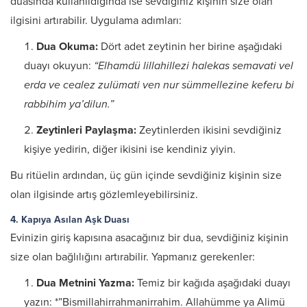
duasında kullanıldığında ise sevdiğiniz kişinin size olan
ilgisini artırabilir. Uygulama adımları:​
Dua Okuma:
Dört adet zeytinin her birine aşağıdaki
duayı okuyun:​
“Elhamdü lillahillezi halekas semavati vel
erda ve cealez zulümati ven nur sümmellezine keferu bi
rabbihim ya’dilun.”
Zeytinleri Paylaşma:
Zeytinlerden ikisini sevdiğiniz
kişiye yedirin, diğer ikisini ise kendiniz yiyin.​
Bu ritüelin ardından, üç gün içinde sevdiğiniz kişinin size
olan ilgisinde artış gözlemleyebilirsiniz. ​
4. Kapıya Asılan Aşk Duası
Evinizin giriş kapısına asacağınız bir dua, sevdiğiniz kişinin
size olan bağlılığını artırabilir. Yapmanız gerekenler:​
Dua Metnini Yazma:
Temiz bir kağıda aşağıdaki duayı
yazın:​ *”Bismillahirrahmanirrahim. Allahümme ya Alimü