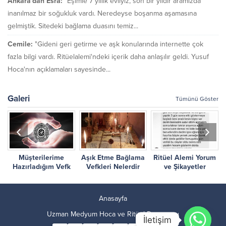
Ankara'dan Esra:
"Eşimle 7 yıllık evliyiz, son bir yıldır aramızda
inanılmaz bir soğukluk vardı. Neredeyse boşanma aşamasına
gelmiştik. Sitedeki bağlama duasını temiz...
Cemile:
"Gideni geri getirme ve aşk konularında internette çok
fazla bilgi vardı. Ritüelalemi'ndeki içerik daha anlaşılır geldi. Yusuf
Hoca'nın açıklamaları sayesinde...
Galeri
Tümünü Göster
Müşterilerime
Aşık Etme Bağlama
Ritüel Alemi Yorum
r
Hazırladığım Vefk
Vefkleri Nelerdir
ve Şikayetler
Çalışmalarım
Anasayfa
Uzman Medyum Hoca ve Ritüel Danışmanı
İletişim