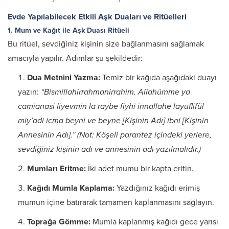
Evde Yapılabilecek Etkili Aşk Duaları ve Ritüelleri
1. Mum ve Kağıt ile Aşk Duası Ritüeli
Bu ritüel, sevdiğiniz kişinin size bağlanmasını sağlamak
amacıyla yapılır. Adımlar şu şekildedir:​
Dua Metnini Yazma:
Temiz bir kağıda aşağıdaki duayı
yazın:​
“Bismillahirrahmanirrahim. Allahümme ya
camianasi liyevmin la raybe fiyhi innallahe layuflifül
miy’adi icma beyni ve beyne [Kişinin Adı] ibni [Kişinin
Annesinin Adı].”
(Not: Köşeli parantez içindeki yerlere,
sevdiğiniz kişinin adı ve annesinin adı yazılmalıdır.)
Mumları Eritme:
İki adet mumu bir kapta eritin.​
Kağıdı Mumla Kaplama:
Yazdığınız kağıdı erimiş
mumun içine batırarak tamamen kaplanmasını sağlayın.​
Toprağa Gömme:
Mumla kaplanmış kağıdı gece yarısı