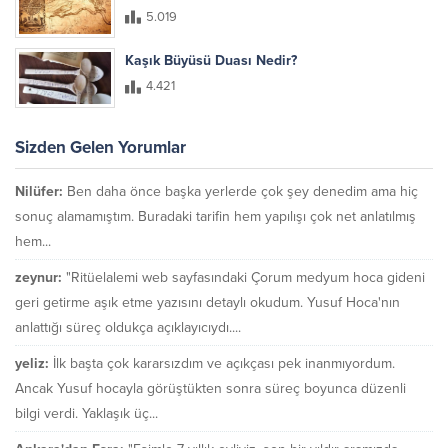
5.019
Kaşık Büyüsü Duası Nedir?
4.421
Sizden Gelen Yorumlar
Nilüfer:
Ben daha önce başka yerlerde çok şey denedim ama hiç
sonuç alamamıştım. Buradaki tarifin hem yapılışı çok net anlatılmış
hem...
zeynur:
"Ritüelalemi web sayfasındaki Çorum medyum hoca gideni
geri getirme aşık etme yazısını detaylı okudum. Yusuf Hoca'nın
anlattığı süreç oldukça açıklayıcıydı....
yeliz:
İlk başta çok kararsızdım ve açıkçası pek inanmıyordum.
Ancak Yusuf hocayla görüştükten sonra süreç boyunca düzenli
bilgi verdi. Yaklaşık üç...