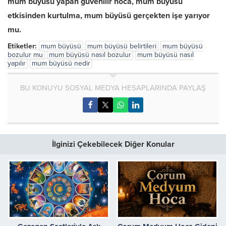
mum büyüsü yapan güvenilir hoca, mum büyüsü
etkisinden kurtulma, mum büyüsü gerçekten işe yarıyor
mu.
Etiketler:
mum büyüsü
mum büyüsü belirtileri
mum büyüsü
bozulur mu
mum büyüsü nasıl bozulur
mum büyüsü nasıl
yapılır
mum büyüsü nedir
BU KONUYU SOSYAL MEDYA HESAPLARINDA PAYLAŞ
İlginizi Çekebilecek Diğer Konular