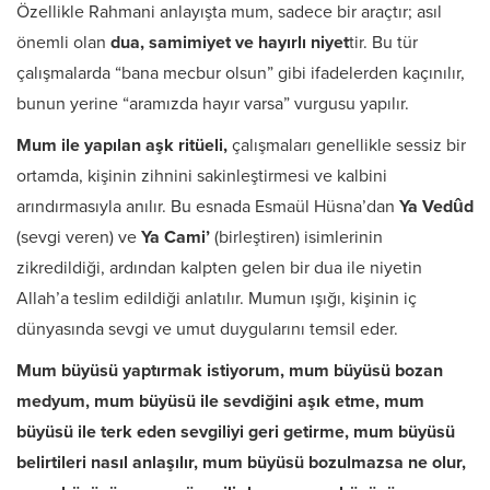
Özellikle Rahmani anlayışta mum, sadece bir araçtır; asıl
önemli olan
dua, samimiyet ve hayırlı niyet
tir. Bu tür
çalışmalarda “bana mecbur olsun” gibi ifadelerden kaçınılır,
bunun yerine “aramızda hayır varsa” vurgusu yapılır.
Mum ile yapılan aşk ritüeli,
çalışmaları genellikle sessiz bir
ortamda, kişinin zihnini sakinleştirmesi ve kalbini
arındırmasıyla anılır. Bu esnada Esmaül Hüsna’dan
Ya Vedûd
(sevgi veren) ve
Ya Cami’
(birleştiren) isimlerinin
zikredildiği, ardından kalpten gelen bir dua ile niyetin
Allah’a teslim edildiği anlatılır. Mumun ışığı, kişinin iç
dünyasında sevgi ve umut duygularını temsil eder.
Mum büyüsü yaptırmak istiyorum, mum büyüsü bozan
medyum, mum büyüsü ile sevdiğini aşık etme, mum
büyüsü ile terk eden sevgiliyi geri getirme, mum büyüsü
belirtileri nasıl anlaşılır, mum büyüsü bozulmazsa ne olur,