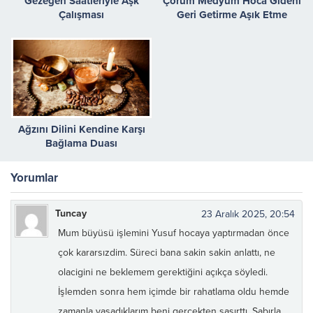
Gezegen Saatleriyle Aşk
Çorum Medyum Hoca Gideni
Çalışması
Geri Getirme Aşık Etme
Ağzını Dilini Kendine Karşı
Bağlama Duası
Yorumlar
Tuncay
23 Aralık 2025, 20:54
Mum büyüsü işlemini Yusuf hocaya yaptırmadan önce
çok kararsızdim. Süreci bana sakin sakin anlattı, ne
olacigini ne beklemem gerektiğini açıkça söyledi.
İşlemden sonra hem içimde bir rahatlama oldu hemde
zamanla yaşadıklarım beni gerçekten şaşırttı. Sabırla