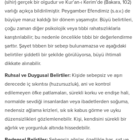
(sihir) gerçek bir olgudur ve Kur’an-ı Kerim’de (Bakara, 102)
varlığı açıkça bildirilmiştir. Peygamber Efendimiz (s.a.v.) de
büyüye maruz kaldığı bir dönem yaşamıştır. Büyü belirtileri,
çoğu zaman diğer psikolojik veya tıbbi rahatsızlıklarla
karıştırılabilir; bu nedenle öncelikle tıbbi bir değerlendirme
şarttır. Şayet tıbben bir sebep bulunamazsa ve aşağıdaki
belirtiler şiddetli bir şekilde görülüyorsa, büyü ihtimali
dikkate alınabilir.
Ruhsal ve Duygusal Belirtiler:
Kişide sebepsiz ve aşırı
derecede iç sıkıntısı (huzursuzluk), ani ve kontrol
edilemeyen öfke patlamaları, sürekli korku ve endişe hali,
normalde sevdiği insanlardan veya ibadetlerden soğuma,
nedensiz ağlama krizleri, sık sık kabus görme ve uyku
düzensizlikleri gözlemlenebilir. Kişi, kendisini sürekli bir
ağırlık ve yorgunluk altında hissedebilir.
Bedensel Belirtiler:
Sebepsiz ağrılar, özellikle baş, sırt ve