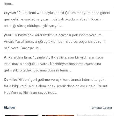
hem...
zeynur:
"Ritüelalemi web sayfasındaki Çorum medyum hoca gideni
geri getirme aşık etme yazısını detaylı okudum. Yusuf Hoca'nın
anlattığı süreç oldukça açıklayıcıydı....
yeliz:
İlk başta çok kararsızdım ve açıkçası pek inanmıyordum.
Ancak Yusuf hocayla görüştükten sonra süreç boyunca düzenli
bilgi verdi. Yaklaşık üç...
Ankara'dan Esra:
"Eşimle 7 yıllık evliyiz, son bir yıldır aramızda
inanılmaz bir soğukluk vardı. Neredeyse boşanma aşamasına
gelmiştik. Sitedeki bağlama duasını temiz...
Cemile:
"Gideni geri getirme ve aşk konularında internette çok
fazla bilgi vardı. Ritüelalemi'ndeki içerik daha anlaşılır geldi. Yusuf
Hoca'nın açıklamaları sayesinde...
Galeri
Tümünü Göster