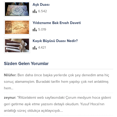
Aşk Duası
6.542
Yıldızname Bak Ervah Daveti
5.019
Kaşık Büyüsü Duası Nedir?
4.421
Sizden Gelen Yorumlar
Nilüfer:
Ben daha önce başka yerlerde çok şey denedim ama hiç
sonuç alamamıştım. Buradaki tarifin hem yapılışı çok net anlatılmış
hem...
zeynur:
"Ritüelalemi web sayfasındaki Çorum medyum hoca gideni
geri getirme aşık etme yazısını detaylı okudum. Yusuf Hoca'nın
anlattığı süreç oldukça açıklayıcıydı....