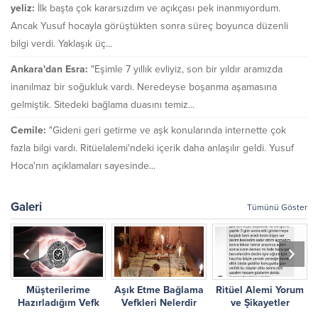
yeliz:
İlk başta çok kararsızdım ve açıkçası pek inanmıyordum.
Ancak Yusuf hocayla görüştükten sonra süreç boyunca düzenli
bilgi verdi. Yaklaşık üç...
Ankara'dan Esra:
"Eşimle 7 yıllık evliyiz, son bir yıldır aramızda
inanılmaz bir soğukluk vardı. Neredeyse boşanma aşamasına
gelmiştik. Sitedeki bağlama duasını temiz...
Cemile:
"Gideni geri getirme ve aşk konularında internette çok
fazla bilgi vardı. Ritüelalemi'ndeki içerik daha anlaşılır geldi. Yusuf
Hoca'nın açıklamaları sayesinde...
Galeri
Tümünü Göster
Müşterilerime
Aşık Etme Bağlama
Ritüel Alemi Yorum
r
Hazırladığım Vefk
Vefkleri Nelerdir
ve Şikayetler
Çalışmalarım