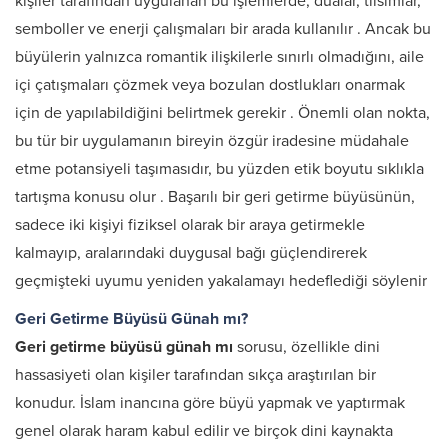
kişiler tarafından uygulanan bu işlemlerde, dualar, tılsımlar,
semboller ve enerji çalışmaları bir arada kullanılır
. Ancak bu
büyülerin yalnızca romantik ilişkilerle sınırlı olmadığını, aile
içi çatışmaları çözmek veya bozulan dostlukları onarmak
için de yapılabildiğini belirtmek gerekir
. Önemli olan nokta,
bu tür bir uygulamanın bireyin özgür iradesine müdahale
etme potansiyeli taşımasıdır, bu yüzden etik boyutu sıklıkla
tartışma konusu olur
. Başarılı bir geri getirme büyüsünün,
sadece iki kişiyi fiziksel olarak bir araya getirmekle
kalmayıp, aralarındaki duygusal bağı güçlendirerek
geçmişteki uyumu yeniden yakalamayı hedeflediği söylenir
Geri Getirme Büyüsü Günah mı?
Geri getirme büyüsü günah mı
sorusu, özellikle dini
hassasiyeti olan kişiler tarafından sıkça araştırılan bir
konudur. İslam inancına göre büyü yapmak ve yaptırmak
genel olarak haram kabul edilir ve birçok dini kaynakta