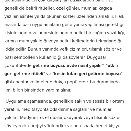
aramalarında en çok karşılaşılan başlıklardan biridir ve
genellikle belirli ritüeller, özel günler, mumlar, kağıda
yazılan isimler ya da okunan sözler üzerinden anlatılır. Halk
arasında bazı uygulamaların gece yarısı yapılması gerektiği,
kişinin adının ve annesinin adının belirli bir kağıda yazıldığı,
kırmızı mum yakıldığı veya belirli kelimelerin tekrarlandığı
iddia edilir. Bunun yanında vefk çizimleri, tılsımlı sözler ve
bazı sembollerin kullanıldığı da söylenir. Duygusal
çöküntülerde
getirme büyüsü evde nasıl yapılır
”, “
etkili
geri getirme ritüeli
” ve “
kesin tutan geri getirme büyüsü
”
gibi anahtar kelimeler oldukça popülerdir. bu durumlarda
ilmi bilen birisinden yardım alınır.
Uygulama aşamasında, genellikle sakin ve sessiz bir ortam
yaratılır, meditasyonla odaklanma sağlanır ve mumlar
yakılır
. Medyum, özel dualar okuyarak veya tılsımlı sözler
söyleyerek enerjiyi yönlendirir ve bu esnada hedef kişiye