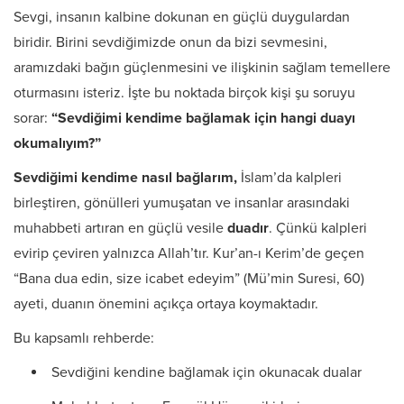
Sevgi, insanın kalbine dokunan en güçlü duygulardan
biridir. Birini sevdiğimizde onun da bizi sevmesini,
aramızdaki bağın güçlenmesini ve ilişkinin sağlam temellere
oturmasını isteriz. İşte bu noktada birçok kişi şu soruyu
sorar:
“Sevdiğimi kendime bağlamak için hangi duayı
okumalıyım?”
Sevdiğimi kendime nasıl bağlarım,
İslam’da kalpleri
birleştiren, gönülleri yumuşatan ve insanlar arasındaki
muhabbeti artıran en güçlü vesile
duadır
. Çünkü kalpleri
evirip çeviren yalnızca Allah’tır. Kur’an-ı Kerim’de geçen
“Bana dua edin, size icabet edeyim” (Mü’min Suresi, 60)
ayeti, duanın önemini açıkça ortaya koymaktadır.
Bu kapsamlı rehberde:
Sevdiğini kendine bağlamak için okunacak dualar