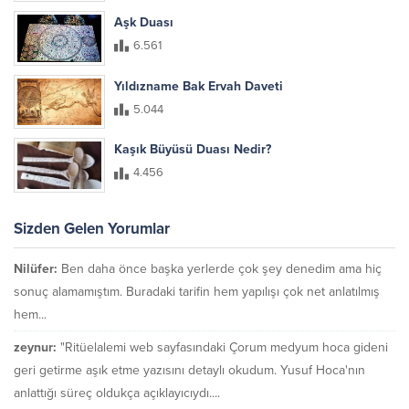
Aşk Duası
6.561
Yıldızname Bak Ervah Daveti
5.044
Kaşık Büyüsü Duası Nedir?
4.456
Sizden Gelen Yorumlar
Nilüfer:
Ben daha önce başka yerlerde çok şey denedim ama hiç
sonuç alamamıştım. Buradaki tarifin hem yapılışı çok net anlatılmış
hem...
zeynur:
"Ritüelalemi web sayfasındaki Çorum medyum hoca gideni
geri getirme aşık etme yazısını detaylı okudum. Yusuf Hoca'nın
anlattığı süreç oldukça açıklayıcıydı....