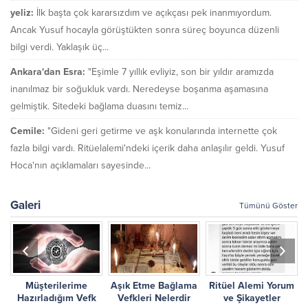
yeliz:
İlk başta çok kararsızdım ve açıkçası pek inanmıyordum.
Ancak Yusuf hocayla görüştükten sonra süreç boyunca düzenli
bilgi verdi. Yaklaşık üç...
Ankara'dan Esra:
"Eşimle 7 yıllık evliyiz, son bir yıldır aramızda
inanılmaz bir soğukluk vardı. Neredeyse boşanma aşamasına
gelmiştik. Sitedeki bağlama duasını temiz...
Cemile:
"Gideni geri getirme ve aşk konularında internette çok
fazla bilgi vardı. Ritüelalemi'ndeki içerik daha anlaşılır geldi. Yusuf
Hoca'nın açıklamaları sayesinde...
Galeri
Tümünü Göster
Müşterilerime
Aşık Etme Bağlama
Ritüel Alemi Yorum
r
Hazırladığım Vefk
Vefkleri Nelerdir
ve Şikayetler