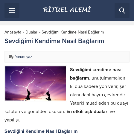
Anasayfa
»
Dualar
»
Sevdiğimi Kendime Nasıl Bağlarım
Sevdiğimi Kendime Nasıl Bağlarım
Yorum yaz
Sevdiğimi kendime nasıl
bağlarım,
unutulmamalıdır
ki dua kadere yön verir, şer
olanı dahi hayra çevirendir.
Yeterki muad eden bu duayı
kalpten ve gönülden okusun.
En etkili aşk duaları
ve
yapılışı.
Sevdiğini Kendime Nasıl Bağlarım