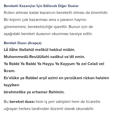
Bereketli Kazançlar İçin Edilecek Diğer Dualar
Rızkın artması kadar kazancın bereketli olması da önemlidir.
Bir kişinin çok kazanması ama o paranın hayrını
görememesi, bereketsizliğe işarettir. Bunun için de
aşağıdaki bereket duasının okunması tavsiye edilir.
Bereket Duası (Arapça)
Lâ ilâhe illallahül melikül hakkul mübin.
Muhammedü-Resülüllahi sadikul va’dil emin.
Ya Rabbi Ya Rabbi Ya Hayyu Ya Kayyum Ya zel Celali vel
İkram.
Es’elüke ya Rabbel arşil azimi en yerzükani rizkan halalen
tayyiben
birahmetike ya erhamer Rahimin.
Bu
bereket duası
hem iş yeri sahipleri hem de ticaretle
uğraşan herkes tarafından düzenli olarak okunabilir.