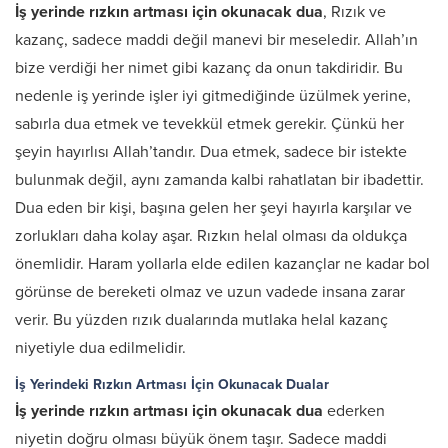
İş yerinde rızkın artması için okunacak dua
, Rızık ve
kazanç, sadece maddi değil manevi bir meseledir. Allah’ın
bize verdiği her nimet gibi kazanç da onun takdiridir. Bu
nedenle iş yerinde işler iyi gitmediğinde üzülmek yerine,
sabırla dua etmek ve tevekkül etmek gerekir. Çünkü her
şeyin hayırlısı Allah’tandır. Dua etmek, sadece bir istekte
bulunmak değil, aynı zamanda kalbi rahatlatan bir ibadettir.
Dua eden bir kişi, başına gelen her şeyi hayırla karşılar ve
zorlukları daha kolay aşar. Rızkın helal olması da oldukça
önemlidir. Haram yollarla elde edilen kazançlar ne kadar bol
görünse de bereketi olmaz ve uzun vadede insana zarar
verir. Bu yüzden rızık dualarında mutlaka helal kazanç
niyetiyle dua edilmelidir.
İş Yerindeki Rızkın Artması İçin Okunacak Dualar
İş yerinde rızkın artması için okunacak dua
ederken
niyetin doğru olması büyük önem taşır. Sadece maddi