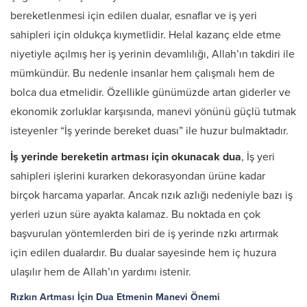
bereketlenmesi için edilen dualar, esnaflar ve iş yeri
sahipleri için oldukça kıymetlidir. Helal kazanç elde etme
niyetiyle açılmış her iş yerinin devamlılığı, Allah’ın takdiri ile
mümkündür. Bu nedenle insanlar hem çalışmalı hem de
bolca dua etmelidir. Özellikle günümüzde artan giderler ve
ekonomik zorluklar karşısında, manevi yönünü güçlü tutmak
isteyenler “İş yerinde bereket duası” ile huzur bulmaktadır.
İş yerinde bereketin artması için okunacak dua
, İş yeri
sahipleri işlerini kurarken dekorasyondan ürüne kadar
birçok harcama yaparlar. Ancak rızık azlığı nedeniyle bazı iş
yerleri uzun süre ayakta kalamaz. Bu noktada en çok
başvurulan yöntemlerden biri de iş yerinde rızkı artırmak
için edilen dualardır. Bu dualar sayesinde hem iç huzura
ulaşılır hem de Allah’ın yardımı istenir.
Rızkın Artması İçin Dua Etmenin Manevi Önemi