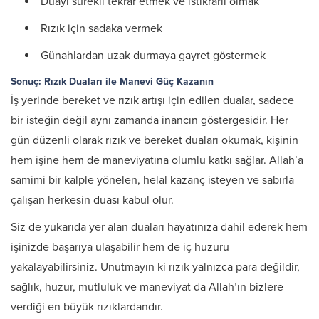
Duayı sürekli tekrar etmek ve istikrarlı olmak
Rızık için sadaka vermek
Günahlardan uzak durmaya gayret göstermek
Sonuç: Rızık Duaları ile Manevi Güç Kazanın
İş yerinde bereket ve rızık artışı için edilen dualar, sadece
bir isteğin değil aynı zamanda inancın göstergesidir. Her
gün düzenli olarak rızık ve bereket duaları okumak, kişinin
hem işine hem de maneviyatına olumlu katkı sağlar. Allah’a
samimi bir kalple yönelen, helal kazanç isteyen ve sabırla
çalışan herkesin duası kabul olur.
Siz de yukarıda yer alan duaları hayatınıza dahil ederek hem
işinizde başarıya ulaşabilir hem de iç huzuru
yakalayabilirsiniz. Unutmayın ki rızık yalnızca para değildir,
sağlık, huzur, mutluluk ve maneviyat da Allah’ın bizlere
verdiği en büyük rızıklardandır.