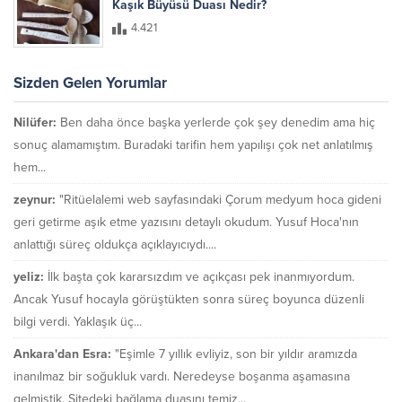
Kaşık Büyüsü Duası Nedir?
4.421
Sizden Gelen Yorumlar
Nilüfer:
Ben daha önce başka yerlerde çok şey denedim ama hiç
sonuç alamamıştım. Buradaki tarifin hem yapılışı çok net anlatılmış
hem...
zeynur:
"Ritüelalemi web sayfasındaki Çorum medyum hoca gideni
geri getirme aşık etme yazısını detaylı okudum. Yusuf Hoca'nın
anlattığı süreç oldukça açıklayıcıydı....
yeliz:
İlk başta çok kararsızdım ve açıkçası pek inanmıyordum.
Ancak Yusuf hocayla görüştükten sonra süreç boyunca düzenli
bilgi verdi. Yaklaşık üç...
Ankara'dan Esra:
"Eşimle 7 yıllık evliyiz, son bir yıldır aramızda
inanılmaz bir soğukluk vardı. Neredeyse boşanma aşamasına
gelmiştik. Sitedeki bağlama duasını temiz...