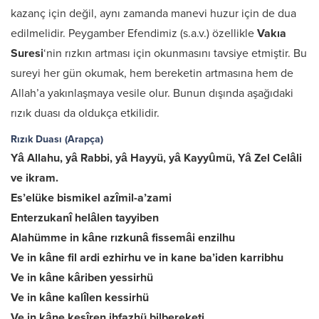
kazanç için değil, aynı zamanda manevi huzur için de dua
edilmelidir. Peygamber Efendimiz (s.a.v.) özellikle
Vakıa
Suresi
‘nin rızkın artması için okunmasını tavsiye etmiştir. Bu
sureyi her gün okumak, hem bereketin artmasına hem de
Allah’a yakınlaşmaya vesile olur. Bunun dışında aşağıdaki
rızık duası da oldukça etkilidir.
Rızık Duası (Arapça)
Yâ Allahu, yâ Rabbi, yâ Hayyü, yâ Kayyûmü, Yâ Zel Celâli
ve ikram.
Es’elüke bismikel azîmil-a’zami
Enterzukanî helâlen tayyiben
Alahümme in kâne rızkunâ fissemâi enzilhu
Ve in kâne fil ardi ezhirhu ve in kane ba’iden karribhu
Ve in kâne kâriben yessirhü
Ve in kâne kalîlen kessirhü
Ve in kâne kesîren ihfazhü bilbereketi