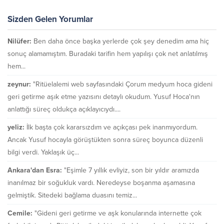
Sizden Gelen Yorumlar
Nilüfer:
Ben daha önce başka yerlerde çok şey denedim ama hiç
sonuç alamamıştım. Buradaki tarifin hem yapılışı çok net anlatılmış
hem...
zeynur:
"Ritüelalemi web sayfasındaki Çorum medyum hoca gideni
geri getirme aşık etme yazısını detaylı okudum. Yusuf Hoca'nın
anlattığı süreç oldukça açıklayıcıydı....
yeliz:
İlk başta çok kararsızdım ve açıkçası pek inanmıyordum.
Ancak Yusuf hocayla görüştükten sonra süreç boyunca düzenli
bilgi verdi. Yaklaşık üç...
Ankara'dan Esra:
"Eşimle 7 yıllık evliyiz, son bir yıldır aramızda
inanılmaz bir soğukluk vardı. Neredeyse boşanma aşamasına
gelmiştik. Sitedeki bağlama duasını temiz...
Cemile:
"Gideni geri getirme ve aşk konularında internette çok