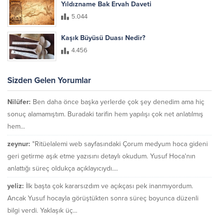
Yıldızname Bak Ervah Daveti
5.044
Kaşık Büyüsü Duası Nedir?
4.456
Sizden Gelen Yorumlar
Nilüfer:
Ben daha önce başka yerlerde çok şey denedim ama hiç
sonuç alamamıştım. Buradaki tarifin hem yapılışı çok net anlatılmış
hem...
zeynur:
"Ritüelalemi web sayfasındaki Çorum medyum hoca gideni
geri getirme aşık etme yazısını detaylı okudum. Yusuf Hoca'nın
anlattığı süreç oldukça açıklayıcıydı....
yeliz:
İlk başta çok kararsızdım ve açıkçası pek inanmıyordum.
Ancak Yusuf hocayla görüştükten sonra süreç boyunca düzenli
bilgi verdi. Yaklaşık üç...