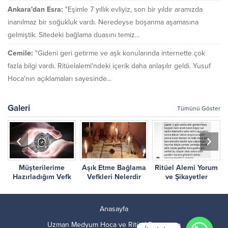
Ankara'dan Esra:
"Eşimle 7 yıllık evliyiz, son bir yıldır aramızda
inanılmaz bir soğukluk vardı. Neredeyse boşanma aşamasına
gelmiştik. Sitedeki bağlama duasını temiz...
Cemile:
"Gideni geri getirme ve aşk konularında internette çok
fazla bilgi vardı. Ritüelalemi'ndeki içerik daha anlaşılır geldi. Yusuf
Hoca'nın açıklamaları sayesinde...
Galeri
Tümünü Göster
Müşterilerime
Aşık Etme Bağlama
Ritüel Alemi Yorum
r
Hazırladığım Vefk
Vefkleri Nelerdir
ve Şikayetler
Çalışmalarım
Anasayfa
Uzman Medyum Hoca ve Ritüel Danışmanı