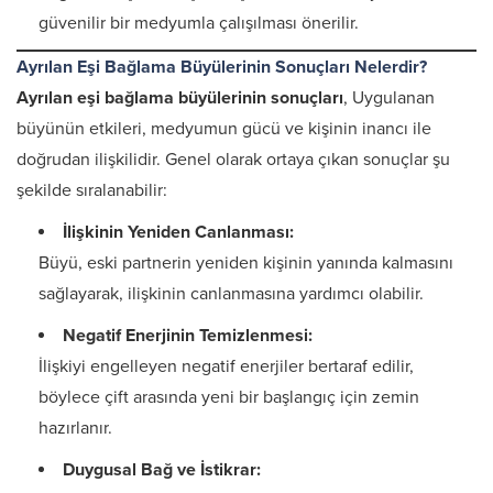
güvenilir bir medyumla çalışılması önerilir.
Ayrılan Eşi Bağlama Büyülerinin Sonuçları Nelerdir?
Ayrılan eşi bağlama büyülerinin sonuçları
, Uygulanan
büyünün etkileri, medyumun gücü ve kişinin inancı ile
doğrudan ilişkilidir. Genel olarak ortaya çıkan sonuçlar şu
şekilde sıralanabilir:
İlişkinin Yeniden Canlanması:
Büyü, eski partnerin yeniden kişinin yanında kalmasını
sağlayarak, ilişkinin canlanmasına yardımcı olabilir.
Negatif Enerjinin Temizlenmesi:
İlişkiyi engelleyen negatif enerjiler bertaraf edilir,
böylece çift arasında yeni bir başlangıç için zemin
hazırlanır.
Duygusal Bağ ve İstikrar: