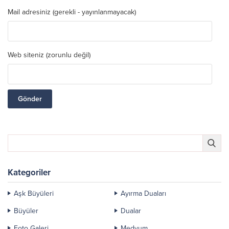
Mail adresiniz (gerekli - yayınlanmayacak)
Web siteniz (zorunlu değil)
Kategoriler
Aşk Büyüleri
Ayırma Duaları
Büyüler
Dualar
Foto Galeri
Medyum