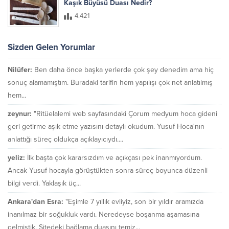
Kaşık Büyüsü Duası Nedir?
4.421
Sizden Gelen Yorumlar
Nilüfer:
Ben daha önce başka yerlerde çok şey denedim ama hiç
sonuç alamamıştım. Buradaki tarifin hem yapılışı çok net anlatılmış
hem...
zeynur:
"Ritüelalemi web sayfasındaki Çorum medyum hoca gideni
geri getirme aşık etme yazısını detaylı okudum. Yusuf Hoca'nın
anlattığı süreç oldukça açıklayıcıydı....
yeliz:
İlk başta çok kararsızdım ve açıkçası pek inanmıyordum.
Ancak Yusuf hocayla görüştükten sonra süreç boyunca düzenli
bilgi verdi. Yaklaşık üç...
Ankara'dan Esra:
"Eşimle 7 yıllık evliyiz, son bir yıldır aramızda
inanılmaz bir soğukluk vardı. Neredeyse boşanma aşamasına
gelmiştik. Sitedeki bağlama duasını temiz...