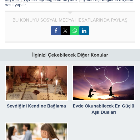
nasıl yapılır
BU KONUYU SOSYAL MEDYA HESAPLARINDA PAYLAŞ
İlginizi Çekebilecek Diğer Konular
Sevdiğini Kendine Bağlama
Evde Okunabilecek En Güçlü
Aşk Duaları