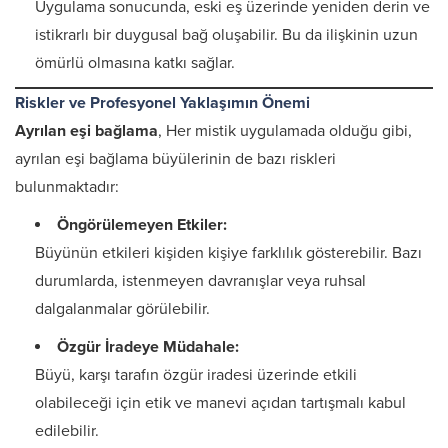
Uygulama sonucunda, eski eş üzerinde yeniden derin ve
istikrarlı bir duygusal bağ oluşabilir. Bu da ilişkinin uzun
ömürlü olmasına katkı sağlar.
Riskler ve Profesyonel Yaklaşımın Önemi
Ayrılan eşi bağlama
, Her mistik uygulamada olduğu gibi,
ayrılan eşi bağlama büyülerinin de bazı riskleri
bulunmaktadır:
Öngörülemeyen Etkiler:
Büyünün etkileri kişiden kişiye farklılık gösterebilir. Bazı
durumlarda, istenmeyen davranışlar veya ruhsal
dalgalanmalar görülebilir.
Özgür İradeye Müdahale:
Büyü, karşı tarafın özgür iradesi üzerinde etkili
olabileceği için etik ve manevi açıdan tartışmalı kabul
edilebilir.