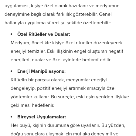
uygulaması, kişiye özel olarak hazırlanır ve medyumun
deneyimine bağlı olarak farklılık gösterebilir. Genel
hatlarıyla uygulama süreci şu şekilde özetlenebilir:
Özel Ritüeller ve Dualar:
Medyum, öncelikle kişiye özel ritüeller düzenleyerek
enerjiyi temizler. Eski ilişkinin engel oluşturan negatif
enerjileri, dualar ve özel ayinlerle bertaraf edilir.
Enerji Manipülasyonu:
Ritüelin bir parçası olarak, medyumlar enerjiyi
dengeleyip, pozitif enerjiyi artırmak amacıyla özel
yöntemler kullanır. Bu süreçte, eski eşin yeniden ilişkiye
çekilmesi hedeflenir.
Bireysel Uygulamalar:
Her büyü, kişinin durumuna göre uyarlanır. Bu yüzden,
doğru sonuçlara ulaşmak için mutlaka deneyimli ve