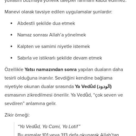
yuvasını bozmaya yönelik talepler rahmani kabul edilmez.
Manevi olarak tavsiye edilen uygulamalar şunlardır:
Abdestli şekilde dua etmek
Namaz sonrası Allah’a yönelmek
Kalpten ve samimi niyetle istemek
Sabırla ve istikrarlı şekilde devam etmek
Özellikle
Yatsı namazından sonra
yapılan duaların daha
tesirli olduğuna inanılır. Sevdiğini kendine bağlama
niyetiyle okunan dualar sırasında
Ya Vedûd (الودود)
esmasının zikredilmesi önerilir. Ya Vedûd, “çok seven ve
sevdiren” anlamına gelir.
Zikir örneği:
“Ya Vedûd, Ya Cami, Ya Latif”
Bu esmalar 101 veya 313 defa okunarak Allah’tan