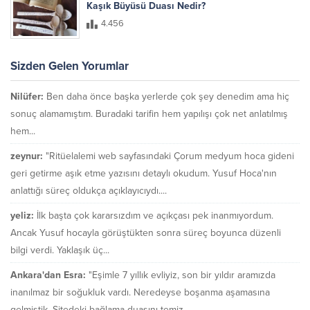
Kaşık Büyüsü Duası Nedir?
4.456
Sizden Gelen Yorumlar
Nilüfer:
Ben daha önce başka yerlerde çok şey denedim ama hiç
sonuç alamamıştım. Buradaki tarifin hem yapılışı çok net anlatılmış
hem...
zeynur:
"Ritüelalemi web sayfasındaki Çorum medyum hoca gideni
geri getirme aşık etme yazısını detaylı okudum. Yusuf Hoca'nın
anlattığı süreç oldukça açıklayıcıydı....
yeliz:
İlk başta çok kararsızdım ve açıkçası pek inanmıyordum.
Ancak Yusuf hocayla görüştükten sonra süreç boyunca düzenli
bilgi verdi. Yaklaşık üç...
Ankara'dan Esra:
"Eşimle 7 yıllık evliyiz, son bir yıldır aramızda
inanılmaz bir soğukluk vardı. Neredeyse boşanma aşamasına
gelmiştik. Sitedeki bağlama duasını temiz...