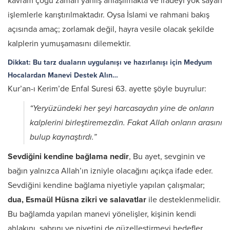
kavram çoğu zaman yanlış anlaşılmakta ve iradeyi yok sayan
işlemlerle karıştırılmaktadır. Oysa İslami ve rahmani bakış
açısında amaç; zorlamak değil, hayra vesile olacak şekilde
kalplerin yumuşamasını dilemektir.
Dikkat: Bu tarz duaların uygulanışı ve hazırlanışı için Medyum
Hocalardan Manevi Destek Alın…
Kur’an-ı Kerim’de Enfal Suresi 63. ayette şöyle buyrulur:
“Yeryüzündeki her şeyi harcasaydın yine de onların
kalplerini birleştiremezdin. Fakat Allah onların arasını
bulup kaynaştırdı.”
Sevdiğini kendine bağlama nedir
, Bu ayet, sevginin ve
bağın yalnızca Allah’ın izniyle olacağını açıkça ifade eder.
Sevdiğini kendine bağlama niyetiyle yapılan çalışmalar;
dua, Esmaül Hüsna zikri ve salavatlar
ile desteklenmelidir.
Bu bağlamda yapılan manevi yönelişler, kişinin kendi
ahlakını, sabrını ve niyetini de güzelleştirmeyi hedefler.